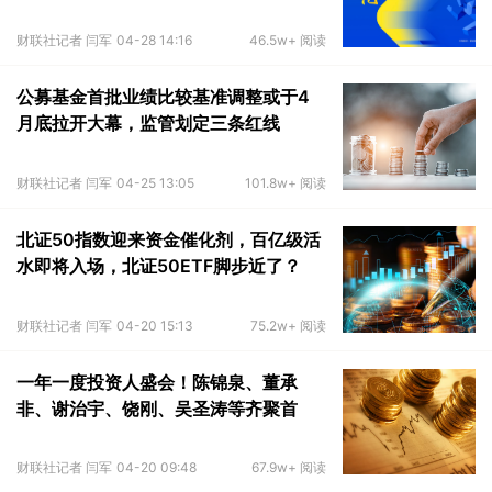
震荡上行
财联社记者 闫军
04-28 14:16
46.5w+ 阅读
公募基金首批业绩比较基准调整或于4
月底拉开大幕，监管划定三条红线
财联社记者 闫军
04-25 13:05
101.8w+ 阅读
北证50指数迎来资金催化剂，百亿级活
水即将入场，北证50ETF脚步近了？
财联社记者 闫军
04-20 15:13
75.2w+ 阅读
一年一度投资人盛会！陈锦泉、董承
非、谢治宇、饶刚、吴圣涛等齐聚首
财联社记者 闫军
04-20 09:48
67.9w+ 阅读