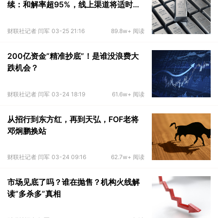
续：和解率超95%，线上渠道将适时关
闭
财联社记者 闫军
03-25 21:16
89.8w+ 阅读
200亿资金“精准抄底”！是谁没浪费大
跌机会？
财联社记者 闫军
03-24 18:19
61.6w+ 阅读
从招行到东方红，再到天弘，FOF老将
邓炯鹏换站
财联社记者 闫军
03-24 09:16
62.7w+ 阅读
市场见底了吗？谁在抛售？机构火线解
读“多杀多”真相