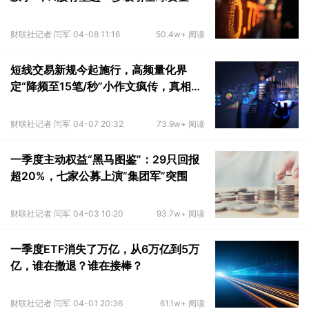
财联社记者 闫军
04-08 11:16
50.4w+ 阅读
短线交易新规今起施行，高频量化界
定“降频至15笔/秒”小作文疯传，真相来
了
财联社记者 闫军
04-07 20:32
73.9w+ 阅读
一季度主动权益“黑马图鉴”：29只回报
超20%，七家公募上演“集团军”突围
财联社记者 闫军
04-03 10:20
93.7w+ 阅读
一季度ETF消失了万亿，从6万亿到5万
亿，谁在撤退？谁在接棒？
财联社记者 闫军
04-01 20:36
61.1w+ 阅读