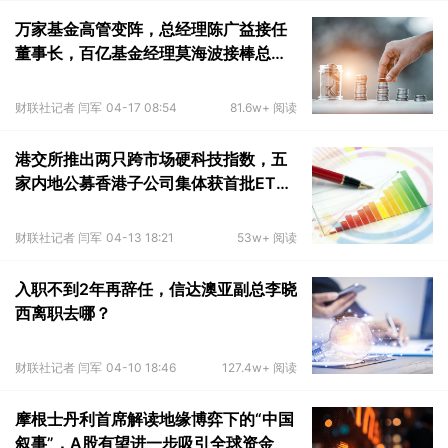
万家基金高管变阵，总经理陈广益接任
董事长，百亿基金经理莫海波接棒总经
理
财联社记者 闫军
04-17 08:54
81.6w+ 阅读
港交所推出两只跨市场硬科技指数，五
家内地公募香港子公司集体获首批ETF
授权
财联社记者 闫军
04-13 18:21
53w+ 阅读
入职不到2年再辞任，信达澳亚副总李晓
西离职去哪？
财联社记者 闫军
04-10 18:46
127.4w+ 阅读
摩根士丹利首席解读地缘博弈下的“中国
叙事”，A股有望进一步吸引全球资金