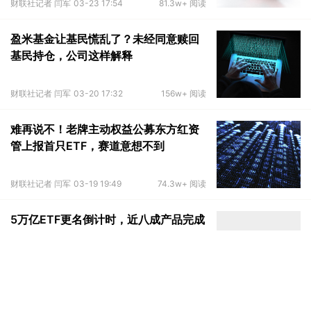
财联社记者 闫军
03-23 17:54
81.3w+ 阅读
盈米基金让基民慌乱了？未经同意赎回
基民持仓，公司这样解释
财联社记者 闫军
03-20 17:32
156w+ 阅读
难再说不！老牌主动权益公募东方红资
管上报首只ETF，赛道意想不到
财联社记者 闫军
03-19 19:49
74.3w+ 阅读
5万亿ETF更名倒计时，近八成产品完成
规范化
财联社记者 闫军
03-19 00:25
81.4w+阅读
15只硬科技基金获批，精准投向AI与战
略新兴产业，增量资金蓄势待发