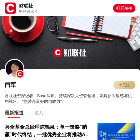
财联社
打开APP
财经通讯社
闫军
关注
财联社资深记者，Base深圳。持续深耕大资管领域，兼具新闻敏感与机
构视角。 “热爱是最好的自驱力”。
最新报道
名片
兴全基金总经理陈锦泉：单一策略“躺
赢”时代终结，一批优秀企业将推动A股