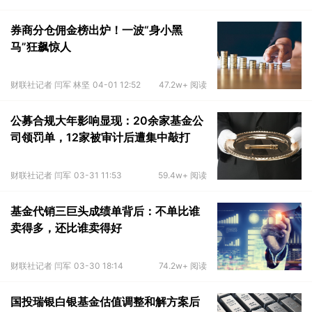
券商分仓佣金榜出炉！一波“身小黑
马”狂飙惊人
财联社记者 闫军 林坚
04-01 12:52
47.2w+ 阅读
公募合规大年影响显现：20余家基金公
司领罚单，12家被审计后遭集中敲打
财联社记者 闫军
03-31 11:53
59.4w+ 阅读
基金代销三巨头成绩单背后：不单比谁
卖得多，还比谁卖得好
财联社记者 闫军
03-30 18:14
74.2w+ 阅读
国投瑞银白银基金估值调整和解方案后