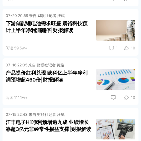
07-20 20:58 来自 财联社记者 汪斌
下游储能锂电池需求旺盛 震裕科技预
计上半年净利润翻倍|财报解读
阅读 59.5w+
1
10
07-16 22:05 来自 财联社记者 黄路
产品提价红利兑现 欧科亿上半年净利
润预增超460倍|财报解读
阅读 111.1w+
10
07-15 22:43 来自 财联社记者 汪斌
江丰电子H1净利预增逾九成 业绩增长
靠超3亿元非经常性损益支撑|财报解读