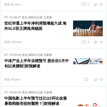
阅读 80.8w+
2
25
07-15 08:47 来自 财联社记者 王彦琳
世纪华通上半年净利润预增超六成 海
外SLG双王牌格局稳固
阅读 100.9w+
3
14
07-15 00:06 来自 财联社记者 沈娇娇
中体产业上半年业绩预亏 股价自5月中
旬以来腰斩|财报解读
阅读 54.9w+
12
07-15 00:05 来自 财联社记者 王彦琳
中国电影上半年预亏过亿Q2环比改善
暑期档能否扭转颓势？|财报解读