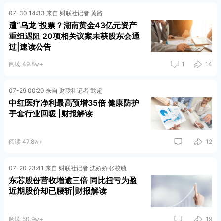
07-30 14:33 来自 财联社记者 黄路
遭“乌龙”投票？湖南黄金43亿元资产
重组遇阻 20项相关议案未获股东会通
过|速读公告
阅读 49.8w+
1
14
07-29 00:20 来自 财联社记者 武超
中红医疗净利最高预增35倍 健康防护
手套行业回暖 |财报解读
阅读 47.8w+
12
07-20 23:41 来自 财联社记者 沈娇娇 张校毓
东芯股份营收增逾三倍 同比扭亏为盈
近期股价却已腰斩|财报解读
阅读 50.9w+
19