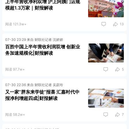
上半年营收净利双增 沪上阿姨门店规
模超1.3万家｜财报解读
阅读 121.3w+
13
07-30 23:29 来自 财联社记者 沈娇娇
百胜中国上半年营收利润双增 创新业
务加速规模化|财报解读
阅读 97.7w+
5
07-30 22:36 来自 财联社记者 吴蔚玲
又一家“胖东来学徒”报喜 汇嘉时代中
报净利增超四成|财报解读
阅读 58.2w+
7