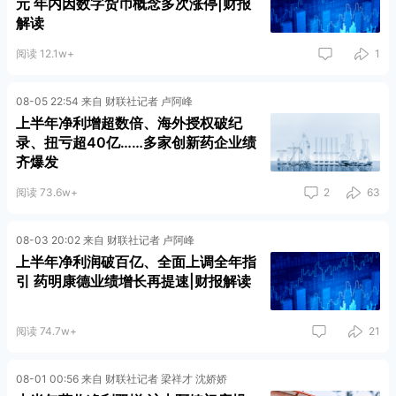
元 年内因数字货币概念多次涨停|财报
解读
阅读 12.1w+
1
08-05 22:54 来自 财联社记者 卢阿峰
上半年净利增超数倍、海外授权破纪
录、扭亏超40亿……多家创新药企业绩
齐爆发
阅读 73.6w+
2
63
08-03 20:02 来自 财联社记者 卢阿峰
上半年净利润破百亿、全面上调全年指
引 药明康德业绩增长再提速|财报解读
阅读 74.7w+
21
08-01 00:56 来自 财联社记者 梁祥才 沈娇娇