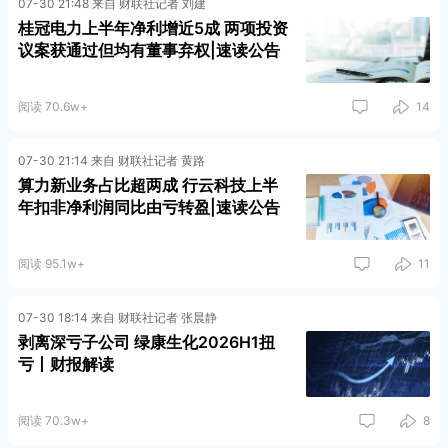
07-30 21:48 来自 财联社记者 刘建
桂冠电力上半年净利增近5成 两项投资
议案获通过但均有董事弃权|速读公告
阅读 70.6w+
14
07-30 21:14 来自 财联社记者 黄路
算力新业务占比超两成 行云科技上半
年扣非净利润同比由亏转盈|速读公告
阅读 95.1w+
11
07-30 18:14 来自 财联社记者 张晨静
剥离深亏子公司 绿康生化2026H1扭
亏丨财报解读
阅读 70.3w+
8