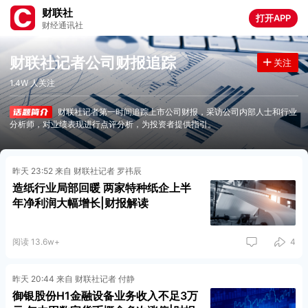
财联社
打开APP
财经通讯社
财联社记者公司财报追踪
关注
1.4W 人关注
财联社记者第一时间追踪上市公司财报，采访公司内部人士和行业
分析师，对业绩表现进行点评分析，为投资者提供指引。
昨天 23:52 来自 财联社记者 罗祎辰
造纸行业局部回暖 两家特种纸企上半
年净利润大幅增长|财报解读
阅读 13.6w+
4
昨天 20:44 来自 财联社记者 付静
御银股份H1金融设备业务收入不足3万