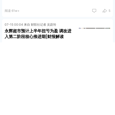
阅读 61w+
5
07-15 00:04 来自 财联社记者 吴蔚玲
永辉超市预计上半年扭亏为盈 调改进
入第二阶段核心推进期|财报解读
阅读 92.1w+
7
07-14 16:02 星期二 来自 财联社记者 陈抗 胡皓琼
三大航上半年集体预亏 航油价格暴涨
是主因|财报解读
阅读 57w+
8
07-14 15:21 星期二 来自 财联社记者 朱万平
白酒业绩预告密集出炉：次高端及区域
酒企普遍亏损 利润大幅缩水