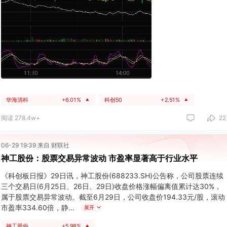
华海清科
+6.01%
科创50
+2.51%
▲
▲
阅读 278.4w+
22
06-29 19:39 来自 财联社
神工股份：股票交易异常波动 市盈率显著高于行业水平
《科创板日报》29日讯，神工股份(688233.SH)公告称，公司股票连续
三个交易日(6月25日、26日、29日)收盘价格涨幅偏离值累计达30%，
属于股票交易异常波动。截至6月29日，公司收盘价194.33元/股，滚动
市盈率334.60倍，静
展开
神工股份
+5.98%
▲