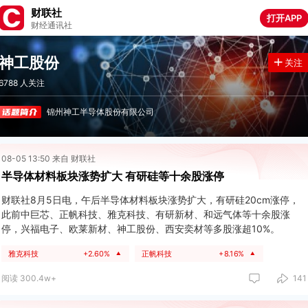
财联社
打开APP
财经通讯社
神工股份
关注
6788 人关注
锦州神工半导体股份有限公司
08-05 13:50 来自 财联社
半导体材料板块涨势扩大 有研硅等十余股涨停
财联社8月5日电，午后半导体材料板块涨势扩大，有研硅20cm涨停，
此前中巨芯、正帆科技、雅克科技、有研新材、和远气体等十余股涨
停，兴福电子、欧莱新材、神工股份、西安奕材等多股涨超10%。
雅克科技
+2.60%
正帆科技
+8.16%
▲
▲
阅读 300.4w+
141