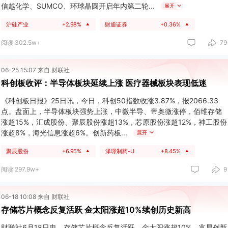
信越化学、SUMCO、环球晶圆开启年内第二轮
展开
沪硅产业
+2.98%
财通证券
+0.36%
▲
▲
阅读 302.5w+
79
06-25 15:07 来自 财联社
科创板收评：半导体板块延续上涨 医疗器械板块表现低迷
《科创板日报》25日讯，今日，科创50指数收涨3.87%，报2066.33
点。盘面上，半导体板块强势上涨，中微半导、帝奥微涨停，佰维存储
涨超15%，汇成股份、聚辰股份涨超13%，芯原股份涨超12%，神工股份
涨超8%，海光信息涨超6%。创新药板
展开
聚辰股份
+6.95%
泽璟制药-U
+8.45%
▲
▲
阅读 297.9w+
9
06-18 10:08 来自 财联社
存储芯片概念反复活跃 金太阳涨超10%续创历史新高
财联社6月18日电，存储芯片概念反复活跃，金太阳涨超10%，兆易创新