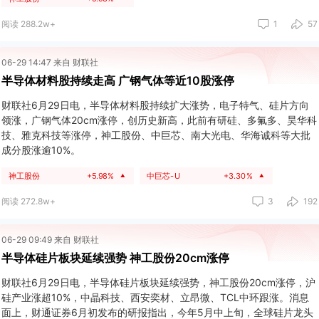
阅读 288.2w+
1
57
06-29 14:47 来自 财联社
半导体材料股持续走高 广钢气体等近10股涨停
财联社6月29日电，半导体材料股持续扩大涨势，电子特气、硅片方向
领涨，广钢气体20cm涨停，创历史新高，此前有研硅、多氟多、昊华科
技、雅克科技等涨停，神工股份、中巨芯、南大光电、华海诚科等大批
成分股涨逾10%。
神工股份
+5.98%
中巨芯-U
+3.30%
▲
▲
阅读 272.8w+
3
192
06-29 09:49 来自 财联社
半导体硅片板块延续强势 神工股份20cm涨停
财联社6月29日电，半导体硅片板块延续强势，神工股份20cm涨停，沪
硅产业涨超10%，中晶科技、西安奕材、立昂微、TCL中环跟涨。消息
面上，财通证券6月初发布的研报指出，今年5月中上旬，全球硅片龙头