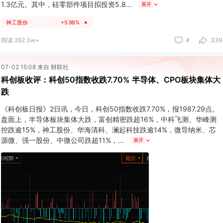
1.3亿元。其中，硅零部件项目拟投资5.8
展开
神工股份
+5.98%
▲
阅读 262.3w+
4
339
07-02 15:08 来自 财联社
科创板收评：科创50指数收跌7.70% 半导体、CPO板块集体大
跌
《科创板日报》2日讯，今日，科创50指数收跌7.70%，报1987.29点。
盘面上，半导体板块集体大跌，富创精密跌超16%，中科飞测、华峰测
控跌逾15%，神工股份、华海清科、澜起科技跌逾14%，微导纳米、芯
源微、强一股份、中微公司跌超11%，
展开