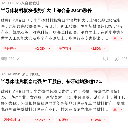
07-09 10:25 来自 财联社
半导体材料板块涨势扩大 上海合晶20cm涨停
财联社7月9日电，半导体材料板块日内涨势扩大，上海合晶20cm涨
停，此前领先股份涨停，有研硅、神工股份、恒坤新材涨超10%，沪硅
产业、凯德石英、雅克科技、华海诚科跟涨。消息面上，在近期举办的
世界人工智能大会及多个产业论坛上，多位行业专家指出，
展开
沪硅产业
+2.98%
雅克科技
+2.60%
▲
▲
阅读 280.1w+
126
07-09 09:45 来自 财联社
半导体硅片概念走强 神工股份、有研硅均涨超12%
财联社7月9日电，半导体硅片概念走强，神工股份、有研硅均涨超1
2%，沪硅产业、立昂微、西安奕材、TCL中环跟涨。消息面上，神工股
份公告称，公司拟投资建设硅零部件新品研发及配套硅材料扩产、集成
电路制造关键材料研发及产业化、封装及微纳光电用硅材料
展开
西安奕材-U
+3.23%
有研硅
+2.85%
▲
▲