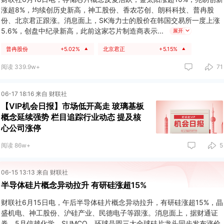
涨超8%，均续创历史新高，神工股份、香农芯创、朗科科技、普冉股
份、北京君正跟涨。消息面上，SK海力士的股价在韩国交易所一度上涨
5.6%，创盘中纪录新高，此前这家芯片制造商表示
展开
普冉股份
+5.02%
北京君正
+5.15%
▲
▲
阅读 339.9w+
71
06-17 18:16 来自 财联社
【VIP机会日报】市场低开高走 玻璃基板
概念延续强势 栏目追踪行业动态 提及核
心公司涨停
阅读 86w+
5
06-15 13:13 来自 财联社
半导体硅片概念异动拉升 有研硅涨超15%
财联社6月15日电，午后半导体硅片概念异动拉升，有研硅涨超15%，晶
盛机电、神工股份、沪硅产业、民德电子等跟涨。消息面上，据财通证
券，5月信越化学、SUMCO、环球晶圆三大全球硅片龙头同步发布涨价