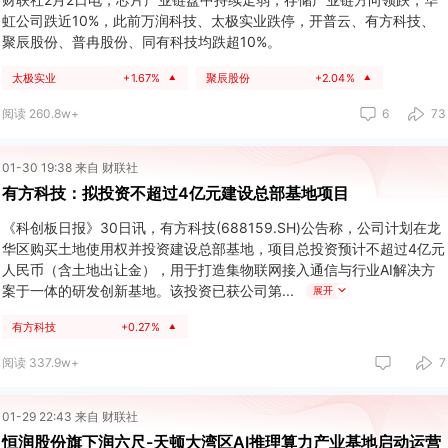
虹公司跌近10%，此前万润科技、太极实业跌停，开普云、有方科技、
聚辰股份、普冉股份、同有科技均跌超10%。
太极实业
+1.67%
聚辰股份
+2.04%
▲
▲
阅读 260.8w+
6
73
01-30 19:38 来自 财联社
有方科技：拟投资不超过4亿元建设总部基地项目
《科创板日报》30日讯，有方科技(688159.SH)公告称，公司计划在龙
华区购买土地使用权并投资建设总部基地，项目总投资预计不超过4亿元
人民币（含土地出让金），用于打造集物联网接入通信与行业AI解决方
案于一体的研发创新基地。该投资已获公司第
展开
有方科技
+0.27%
▲
阅读 337.9w+
7
01-29 22:43 来自 财联社
恒润股份旗下润六尺-天顿大湾区AI推理算力产业基地启动运营