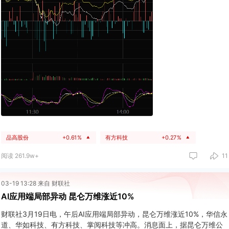
品高股份
+0.61%
有方科技
+0.27%
▲
▲
阅读 261.9w+
11
03-19 13:28 来自 财联社
AI应用端局部异动 昆仑万维涨近10%
财联社3月19日电，午后AI应用端局部异动，昆仑万维涨近10%，华信永
道、华如科技、有方科技、掌阅科技等冲高。消息面上，据昆仑万维公