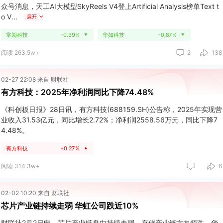
众号消息，天工AI大模型SkyReels V4登上Artificial Analysis榜单Text t
o V
展开
掌阅科技
-0.39%
华如科技
-0.87%
▼
▼
阅读 263.5w+
2
138
02-27 22:08 来自 财联社
有方科技：2025年净利润同比下降74.48%
《科创板日报》28日讯，有方科技(688159.SH)公告称，2025年实现营
业收入31.53亿元，同比增长2.72%；净利润2558.56万元，同比下降7
4.48%。
有方科技
+0.27%
▲
阅读 314.3w+
6
02-02 10:20 来自 财联社
芯片产业链持续走弱 华虹公司跌近10%
财联社2月2日电，芯片产业链盘中持续走弱，存储产业链方向领跌，华