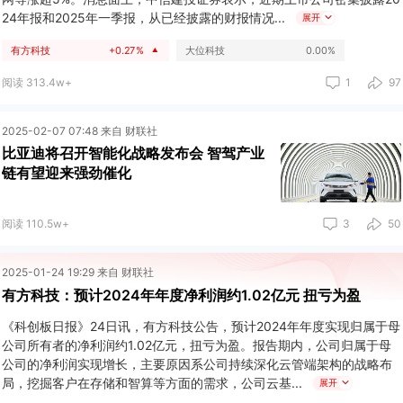
24年报和2025年一季报，从已经披露的财报情况
展开
有方科技
+0.27%
大位科技
0.00%
▲
阅读 313.4w+
1
97
2025-02-07 07:48 来自 财联社
比亚迪将召开智能化战略发布会 智驾产业
链有望迎来强劲催化
阅读 110.5w+
3
50
2025-01-24 19:29 来自 财联社
有方科技：预计2024年年度净利润约1.02亿元 扭亏为盈
《科创板日报》24日讯，有方科技公告，预计2024年年度实现归属于母
公司所有者的净利润约1.02亿元，扭亏为盈。报告期内，公司归属于母
公司的净利润实现增长，主要原因系公司持续深化云管端架构的战略布
局，挖掘客户在存储和智算等方面的需求，公司云基
展开