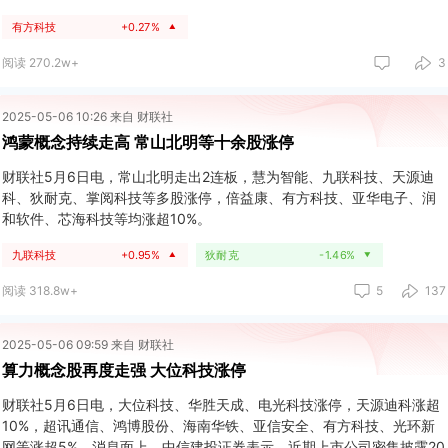
有方科技
+0.27%
▲
阅读 270.2w+
3
2025-05-06 10:26 来自 财联社
鸿蒙概念持续走高 常山北明等十余股涨停
财联社5月6日电，常山北明走出2连板，慧为智能、九联科技、天源迪
科、狄耐克、掌阅科技等多股涨停，倍益康、有方科技、亚华电子、润
和软件、芯海科技等均涨超10%。
九联科技
+0.95%
狄耐克
-1.46%
▲
▼
阅读 318.8w+
5
137
2025-05-06 09:59 来自 财联社
算力概念股再度走强 大位科技涨停
财联社5月6日电，大位科技、华胜天成、电光科技涨停，天源迪科涨超
10%，超讯通信、鸿博股份、海南华铁、亚信安全、有方科技、光环新
网等涨超5%。消息面上，中信建投证券表示，近期上市公司密集披露20