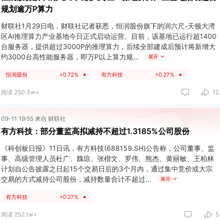
规划逾万P算力
财联社1月29日电，财联社记者获悉，恒润股份旗下的润六尺-天顿大湾
区AI推理算力产业基地今日正式启动运营。目前，该基地已运行超1400
台服务器，提供超过3000P的推理算力，后续全部建成后预计将新增大
约3000台高性能服务器，即万P以上算力规
展开
恒润股份
+0.72%
有方科技
+0.27%
▲
▲
阅读 250.3w+
12
09-11 19:55 来自 财联社
有方科技：部分董监高拟减持不超过1.3185%公司股份
《科创板日报》11日讯，有方科技(688159.SH)公告称，公司董事、监
事、高级管理人员杜广、魏琼、张楷文、罗伟、熊杰、黄丽敏、王柏林
计划自公告披露之日起15个交易日后的3个月内，通过集中竞价或大宗
交易的方式减持公司股份，减持数量合计不超过
展开
有方科技
+0.27%
▲
阅读 252.1w+
5