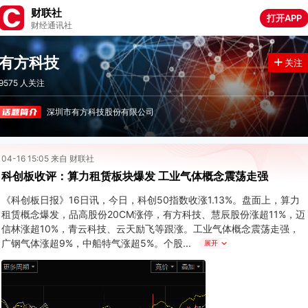
财联社
打开APP
财经通讯社
有方科技
关注
9575 人关注
深圳市有方科技股份有限公司
04-16 15:05 来自 财联社
科创板收评：算力租赁板块爆发 工业气体概念震荡走强
《科创板日报》16日讯，今日，科创50指数收涨1.13%。盘面上，算力
租赁概念爆发，品高股份20CM涨停，有方科技、慧辰股份涨超11%，迈
信林涨超10%，青云科技、云天励飞等跟涨。工业气体概念震荡走强，
广钢气体涨超9%，中船特气涨超5%。个股
展开