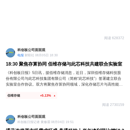
阅读 628372
科创板公司面面观
电报
财联社 08月05日 18:30
18:30
聚焦存算协同 佰维存储与此芯科技共建联合实验室
《科创板日报》5日讯，据佰维存储消息，近日，深圳佰维存储科技股
份有限公司与此芯科技集团有限公司（简称“此芯科技”）签署建立联合
实验室合作协议。双方将聚焦存算协同领域，深化存储芯片与高性能智
能体CPU芯片的联合研发、产品协同开发与软硬件兼容适配，旨在提升
佰维存储
+5.13%
AI算力基础设施的系统级运行效率，推动共创产品商业化落地，共建AI
▲
国产化软硬件标准。
阅读 2730159
科创板公司面面观
科创板日报记者 黄修眉 08月04日 19:51