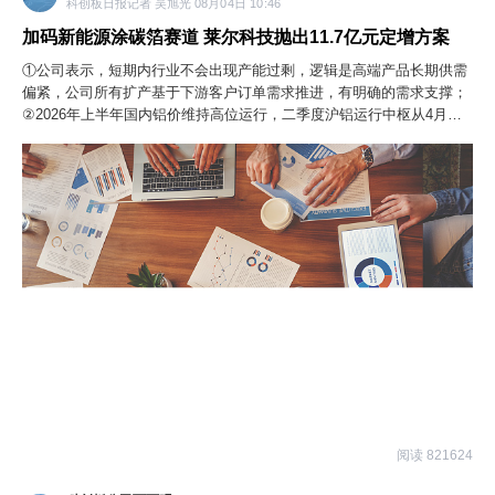
科创板日报记者 吴旭光 08月04日 10:46
加码新能源涂碳箔赛道 莱尔科技抛出11.7亿元定增方案
①公司表示，短期内行业不会出现产能过剩，逻辑是高端产品长期供需
偏紧，公司所有扩产基于下游客户订单需求推进，有明确的需求支撑；
②2026年上半年国内铝价维持高位运行，二季度沪铝运行中枢从4月的
约24665元/吨回落至6月的约23769元/吨，整体价格仍处于相对高位区
间。
阅读 821624