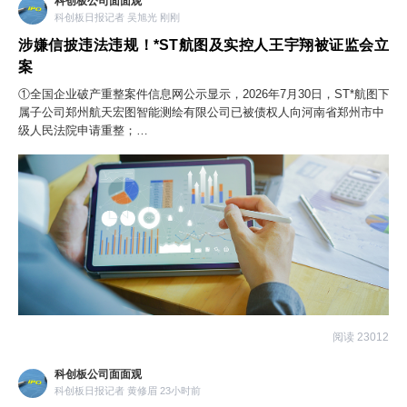
科创板公司面面观
科创板日报记者 吴旭光 刚刚
涉嫌信披违法违规！*ST航图及实控人王宇翔被证监会立
案
①全国企业破产重整案件信息网公示显示，2026年7月30日，ST*航图下
属子公司郑州航天宏图智能测绘有限公司已被债权人向河南省郑州市中
级人民法院申请重整；
②多重退市风险压顶之下，公司总经理廖通逵介绍了三大自救方向：推
动可转债转股、引进战略投资者、争取国资层面扶持与资产注入。
阅读 23012
科创板公司面面观
科创板日报记者 黄修眉 23小时前