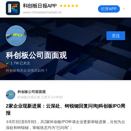
×
打开APP
关注
科创板公司面面观
1.7W 已关注
科创板相关企业情况如何？
科创板公司面面观
科创板日报记者 王楚凡 5小时前
2家企业现新进展：云深处、钶锐锶回复问询|科创板IPO周
报
①8月3日至8月9日，共2家科创板IPO申请企业更新审核进展，分别为云
深处和钶锐锶，审核状态均为“已问询”；