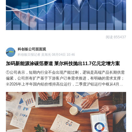
阅读 855437
科创板公司面面观
科创板日报记者 吴旭光 08月04日 10:46
加码新能源涂碳箔赛道 莱尔科技抛出11.7亿元定增方案
①公司表示，短期内行业不会出现产能过剩，逻辑是高端产品长期供需
偏紧，公司所有扩产基于下游客户订单需求推进，有明确的需求支撑；
②2026年上半年国内铝价维持高位运行，二季度沪铝运行中枢从4月的
约24665元/吨回落至6月的约23769元/吨，整体价格仍处于相对高位区
间。