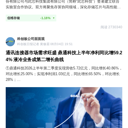
份有限公司与此芯科技集团有限公司（简称“此芯科技”）签署建立联合
实验室合作协议。双方将聚焦存算协同领域，深化存储芯片与高性能智
能体CPU芯片的联合研发、产品协同开发与软硬件兼容适配，旨在提升
佰维存储
-1.18%
AI算力基础设施的系统级运行效率，推动共创产品商业化落地，共建AI
▼
国产化软硬件标准。
阅读 2730340
科创板公司面面观
科创板日报记者 黄修眉 08月04日 19:51
通讯连接器市场需求旺盛 鼎通科技上半年净利同比增59.2
4% 液冷业务成第二增长曲线
①鼎通科技2026上半年第二季度实现营收5.72亿元，同比增长40.86%，
环比增长25.00%；实现净利润1.03亿元，同比增长65.50%，环比增长
28%；
②公司液冷产品订单饱满市场需求旺盛，液冷业务已稳固地成长为继高
速连接器之后，驱动公司未来发展的第二条核心成长曲线。