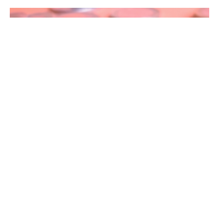
该公司此前已完成一轮问询回复。
阅读 977588
科创板公司面面观
科创板日报 张真 08月01日 08:35
7月科创板深度回调 哪些个股成为避风港？
①剔除近一个月内上市的新股后，610家科创板公司中共有97只个股于
当月逆势上涨。
②生物医药在本轮调整中呈现出较强抗跌能力：板块整体平均跌幅仅