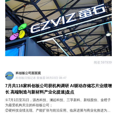
阅读 597939
科创板公司面面观
科创板日报记者 黄修眉 08月03日 08:47
7月共116家科创板公司获机构调研 AI驱动存储芯片业绩增
长 高端制造与新材料产业化提速|盘点
①7月1日至31日，源杰科技、澜起科技、三孚新科、新锐股份、金橙子
为最受机构关注的科创板公司；
②硬科技业绩兑现、产能扩张与前沿应用、临床进展与商业化推进为机
构在调研时最为关注的三大议题。