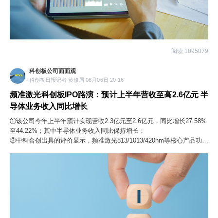
阅读 1095079
科创板公司面面观
科创板日报记者 黄修眉 08月06日 20:16
频准激光科创板IPO路演：预计上半年营收至高2.6亿元 半
导体业务收入同比增长
①该公司今年上半年预计实现营收2.3亿元至2.6亿元，同比增长27.58%
至44.22%；其中半导体业务收入同比保持增长；
②中科合创出具的评价显示，频准激光813/1013/420nm等核心产品功
率、噪声指标优于德国Toptica、美国Spectra-Physics等品牌产品。