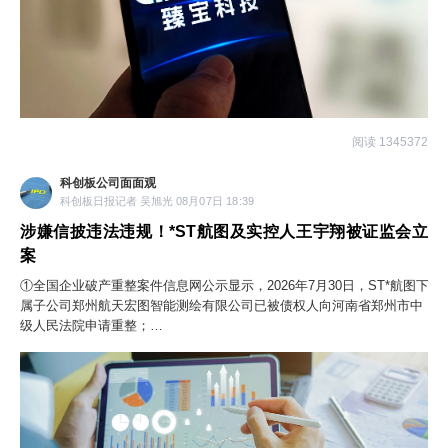
阅读 1345372
科创板公司面面观
科创板日报记者 吴旭光 08月07日 18:39
涉嫌信披违法违规！*ST航图及实控人王宇翔被证监会立
案
①全国企业破产重整案件信息网公示显示，2026年7月30日，ST*航图下
属子公司郑州航天宏图智能测绘有限公司已被债权人向河南省郑州市中
级人民法院申请重整；
②多重退市风险压顶之下，公司总经理廖通逵介绍了三大自救方向：推
动可转债转股、引进战略投资者、争取国资层面扶持与资产注入。