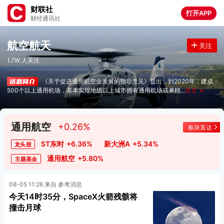
财联社
打开APP
财经通讯社
航空航天
关注
1.7W 人关注
《关于促进通用航空业发展的指导意见》提出，到2020年，建成
500个以上通用机场，基本实现地级以上城市拥有通用机场或兼顾
...
全文
∨
通用航空
+0.26%
板块直达
ST东时
+6.36%
新大洲A
+5.34%
龙头股
通用航空
+5.80%
主题基金
08-05 11:26 来自 参考消息
今天14时35分，SpaceX火箭残骸将
撞击月球