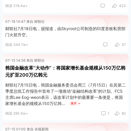
阅读 318.4w+
423
07-18 14:47 来自 财联社
财联社7月18日电，据报道，由Skyroot公司制造的印度首枚私营部
门火箭升空。
阅读 344.7w+
57
07-15 14:36 来自 财联社
韩国金融改革“大动作”：将国家增长基金规模从150万亿韩
元扩至200万亿韩元
财联社7月15日电，韩国金融服务委员会周三（7月15日）在其第二
季度总统工作报告中宣布了一项推动“金融结构改革”的计划。FCS
主席Lee Eog-weon表示，该改革计划中的最重要一条便是，将国
家增长基金的规模从150万亿韩
展开
阅读 290.4w+
1
82
具体来看，旨在推动先进产业发展的国家增长基金年度运营规模将
从30万亿韩元扩大至40万亿韩元也就意味着，五年内的总运营规
模将从目前的150万亿韩元增至200万亿韩元。投资目标也将扩
07-15 01:00 来自 央视新闻