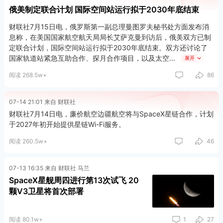
大，除现有的生物、人工智能（AI）、半导体、二次电池和机器人
俄美制定联合计划 国际空间站运行拟于2030年底结束
等十二大产业外，还将涵盖航空航天产业。此外，直接股权投资规
模也将从每年3万亿韩元扩大至超过5万亿韩元。
财联社7月15日电，俄罗斯第一副总理曼图罗夫秘书处方面发布消
息称，在美国国家航空航天局局长艾萨克曼到访后，俄美双方已制
定联合计划，国际空间站运行拟于2030年底结束。双方还讨论了
国家轨道站紧急互助合作、探月合作项目，以及太空
展开
阅读 268.5w+
86
07-14 21:01 来自 财联社
财联社7月14日电，廉价航空边疆航空将与SpaceX星链合作，计划
于2027年初开始提供星链Wi-Fi服务。
阅读 260.5w+
46
07-13 16:35 来自 财联社 马兰
SpaceX星舰周四进行第13次试飞 20
颗V3卫星将首次部署
阅读 80.1w+
1
27