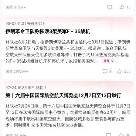
阅读 81.9w+
18
08-02 11:31 来自 财联社
伊朗革命卫队称摧毁3架美军F－35战机
财联社8月2日电，据伊朗伊斯兰共和国通讯社8月1日报道，伊朗伊
斯兰革命卫队当天摧毁3架美军F－35战机。报道说，革命卫队航
空航天部队当天使用多枚弹道导弹，打击了约旦阿兹拉克美军基地
的F－35战机维修机库和停机坪，以报复美国对
展开
阅读 299.5w+
9
258
07-24 16:35 来自 财联社
第十六届中国国际航空航天博览会12月7日至13日举行
财联社7月24日电，第十六届中国国际航空航天博览会将于12月7日
至13日在珠海国际航展中心举办，本届恰逢航展创办30周年，航展
现场将集中展出我国航空航天、国防领域多款新型装备与前沿技
术，同时吸引众多国际知名航空企业参展。
阅读 340w+
30