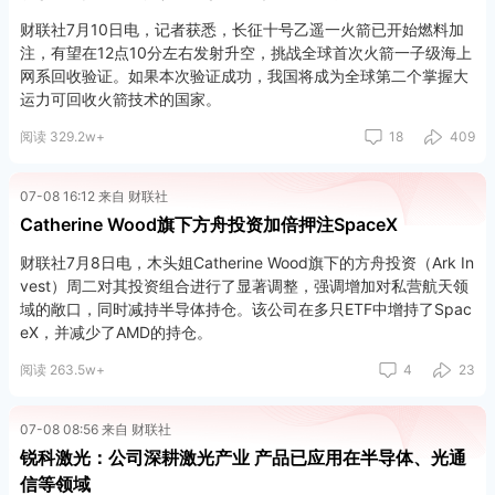
财联社7月10日电，记者获悉，长征十号乙遥一火箭已开始燃料加
注，有望在12点10分左右发射升空，挑战全球首次火箭一子级海上
网系回收验证。如果本次验证成功，我国将成为全球第二个掌握大
运力可回收火箭技术的国家。
阅读 329.2w+
18
409
07-08 16:12 来自 财联社
Catherine Wood旗下方舟投资加倍押注SpaceX
财联社7月8日电，木头姐Catherine Wood旗下的方舟投资（Ark In
vest）周二对其投资组合进行了显著调整，强调增加对私营航天领
域的敞口，同时减持半导体持仓。该公司在多只ETF中增持了Spac
eX，并减少了AMD的持仓。
阅读 263.5w+
4
23
07-08 08:56 来自 财联社
锐科激光：公司深耕激光产业 产品已应用在半导体、光通
信等领域