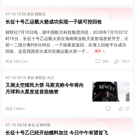
07-10 12:25 来自 财联社
长征十号乙运载火箭成功实现一子级可控回收
财联社7月10日电，据中国航天科技集团消息：2026年7月10日12
时15分，长征十号乙运载火箭在海南商业航天发射场发射升空，火
箭一二级分离约6分钟后，一子级垂直返回，在海上回收平台成功
回收。这是我国首次成功实施运载火箭一子
展开
阅读 365.3w+
285
7931
07-10 10:13 来自 财联社 马兰
又画太空殖民大饼 马斯克称今年将向
月球和火星发送首批物资
阅读 148w+
27
07-10 09:38 来自 证券时报
长征十号乙已经开始燃料加注 今日中午有望首飞