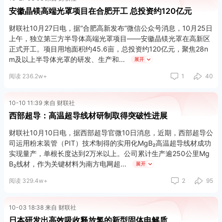
安徽晶镁高端光罩项目在合肥开工 总投资约120亿元
财联社10月27日电，据“合肥高新发布”微信公众号消息，10月25日
上午，独立第三方半导体高端光罩项目——安徽晶镁光罩在高新区
正式开工。项目用地面积约45.6亩，总投资约120亿元，聚焦28n
m及以上半导体光罩的研发、生产和
展开
阅读 236.2w+
1
40
10-10 11:39 来自 财联社
西部超导：高温超导线材研制取得突破性进展
财联社10月10日电，据西部超导官微10日消息，近期，西部超导公
司运用粉末装管（PIT）技术制得的实用化MgB₂高温超导线材成功
实现量产，单根长度达到2万米以上。公司累计生产逾250公里Mg
B₂线材，作为关键材料为南方电网超
展开
阅读 329.4w+
2
95
10-03 18:38 来自 财联社
日本研发出高效吸收释放氢的新型固体电解质