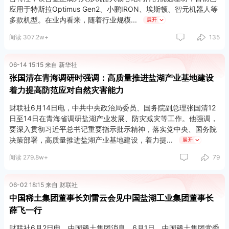
应用于特斯拉Optimus Gen2、小鹏IRON、埃斯顿、智元机器人等
多款机型。在业内看来，随着行业规模
展开
阅读 307.2w+
135
06-14 15:15 来自 新华社
张国清在青海调研时强调：高质量推进盐湖产业基地建设
着力提高防范应对自然灾害能力
财联社6月14日电，中共中央政治局委员、国务院副总理张国清12
日至14日在青海省调研盐湖产业发展、防灾减灾等工作。他强调，
要深入贯彻习近平总书记重要指示批示精神，落实党中央、国务院
决策部署，高质量推进盐湖产业基地建设，着力提
展开
阅读 279.8w+
79
张国清来到青海盐湖镁业、钾肥、锂电等企业和西部矿业智慧管控
中心，详细了解生产经营、研发创新和产业发展等情况。他强调，
盐湖资源是国家战略性资源，要处理好资源开发利用和生态环境保
06-02 18:15 来自 财联社
护的关系，加快绿色低碳循环发展，提高资源安全保障能力，不断
中国稀土集团董事长刘雷云会见中国盐湖工业集团董事长
增强盐湖产业国际竞争力和影响力。要统筹推进盐湖产业布局、产
薛飞一行
能规划、标准升级、要素保障，因地制宜发展盐湖资源精深加工、
有色金属冶炼、新材料等特色优势产业，促进产业链向高附加值领
财联社6月2日电，中国稀土集团消息，6月1日，中国稀土集团党委