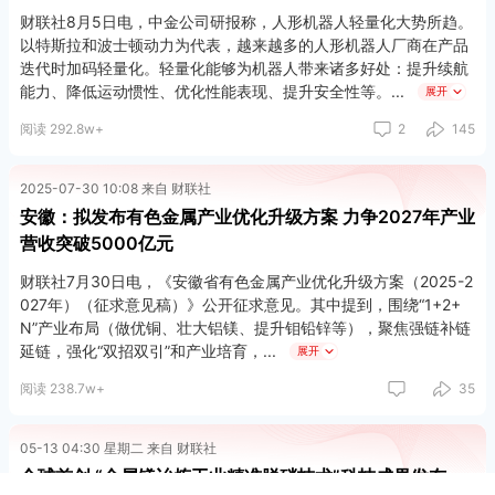
财联社8月5日电，中金公司研报称，人形机器人轻量化大势所趋。
以特斯拉和波士顿动力为代表，越来越多的人形机器人厂商在产品
迭代时加码轻量化。轻量化能够为机器人带来诸多好处：提升续航
能力、降低运动惯性、优化性能表现、提升安全性等。
展开
阅读 292.8w+
2
145
2025-07-30 10:08 来自 财联社
安徽：拟发布有色金属产业优化升级方案 力争2027年产业
营收突破5000亿元
财联社7月30日电，《安徽省有色金属产业优化升级方案（2025-2
027年）（征求意见稿）》公开征求意见。其中提到，围绕“1+2+
N”产业布局（做优铜、壮大铝镁、提升钼铅锌等），聚焦强链补链
延链，强化“双招双引”和产业培育，
展开
阅读 238.7w+
35
05-13 04:30 星期二 来自 财联社
全球首创 “金属镁冶炼工业精准脱硝技术”科技成果发布