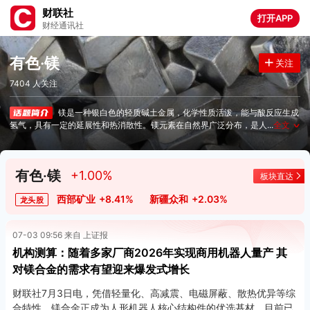
财联社
打开APP
财经通讯社
有色·镁
关注
7404 人关注
镁是一种银白色的轻质碱土金属，化学性质活泼，能与酸反应生成
氢气，具有一定的延展性和热消散性。镁元素在自然界广泛分布，是人
...
全文
∨
有色·镁
+1.00%
板块直达
西部矿业
+8.41%
新疆众和
+2.03%
龙头股
07-03 09:56 来自 上证报
机构测算：随着多家厂商2026年实现商用机器人量产 其
对镁合金的需求有望迎来爆发式增长
财联社7月3日电，凭借轻量化、高减震、电磁屏蔽、散热优异等综
合特性，镁合金正成为人形机器人核心结构件的优选基材，目前已