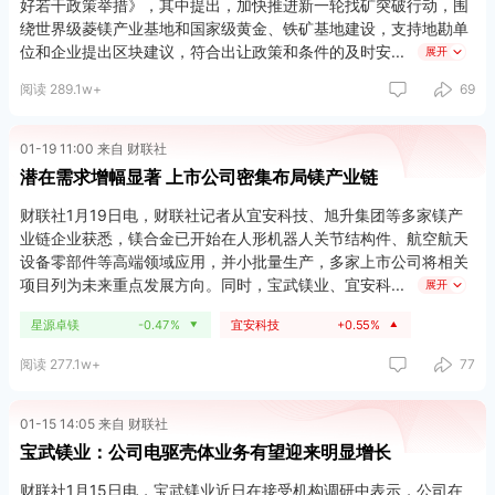
好若干政策举措》，其中提出，加快推进新一轮找矿突破行动，围
绕世界级菱镁产业基地和国家级黄金、铁矿基地建设，支持地勘单
位和企业提出区块建议，符合出让政策和条件的及时安
展开
阅读 289.1w+
69
01-19 11:00 来自 财联社
潜在需求增幅显著 上市公司密集布局镁产业链
财联社1月19日电，财联社记者从宜安科技、旭升集团等多家镁产
业链企业获悉，镁合金已开始在人形机器人关节结构件、航空航天
设备零部件等高端领域应用，并小批量生产，多家上市公司将相关
项目列为未来重点发展方向。同时，宝武镁业、宜安科
展开
星源卓镁
-0.47%
宜安科技
+0.55%
▼
▲
阅读 277.1w+
77
01-15 14:05 来自 财联社
宝武镁业：公司电驱壳体业务有望迎来明显增长
财联社1月15日电，宝武镁业近日在接受机构调研中表示，公司在