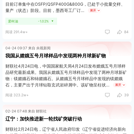
目前订单集中在OSFP/QSFP400G&800G，已处于小批量交样、
量产（状态）阶段。目前，墨西哥工厂订
展开
爱柯迪
-1.02%
▼
阅读 291.4w+
84
04-24 09:37 来自 央视新闻
我国从嫦娥五号月球样品中发现两种月球新矿物
财联社4月24日电，中国国家航天局4月24日发布嫦娥五号月球样
品研究最新成果。我国从嫦娥五号月球样品中发现了两种月球新矿
物：镁嫦娥石和铈嫦娥石。从嫦娥五号月球样品中发现的镁嫦娥
石，主要产出于月球钻取玄武岩碎屑中。该矿物呈柱状
展开
阅读 323.2w+
39
02-24 07:48 来自 财联社
辽宁：加快推进新一轮找矿突破行动
财联社2月24日电，辽宁省人民政府印发《辽宁省促进经济向新向