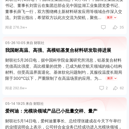
域延伸。要围绕盐湖资源综合利用和高效开发，强化关键核心技
书记、董事长刘雷云在集团总部会见中国盐湖工业集团党委书记、
术、关键共性技术攻关，积极推进相关产业流程、技术、工艺创新
董事长薛飞一行，双方围绕稀土新材料研发应用等领域合作深入交
和数字赋能，促进绿色开采和节约集约利用，努力做到低消耗、低
流。刘雷云指出，希望双方以此次交流为契机，聚焦
展开
排放、高效益。要发挥国资国企示范带动作用，开放应用场景，推
阅读 276.3w+
35
进产业链上下游紧密合作，打造大中小企业融通发展的先进产业集
群。
05-26 10:05 来自 财联社
张国清来到西宁市古城应急避险中心、青海省地震预警中心，调研
我国耐高温、高强、高模铝基复合材料研发取得进展
灾害监测、防灾避险等工作。他强调，要坚持人民至上、生命至
上，按照“两个坚持、三个转变”等重要要求，着力提高防范应对自
财联社5月26日电，据中国科学院金属研究所消息，铝基复合材料
然灾害能力。要注重事前预防，加强灾害监测预警，坚持高科技
凭借高比强度、高比模量的优势，已成为航空航天领域的核心结构
与“土办法”相结合，发挥好专家和“老把式”作用，紧盯山洪、地质灾
材料。但受高温界面退化、基体软化问题制约，其服役温度长期局
害等危险区域和夜间强降雨等高风险时段，强化巡查防守。要加强
限于300℃以下，严重限制了在高温场景的应用。为
展开
对基层防灾减灾救灾工作的具体帮助和指导，将转移避险作为应急
阅读 292.6w+
2
62
预案重要内容细化实化，强化基层干部专题培训和群众科普宣教。
要突出实战实效，预置专业救援力量，优化救灾物资布局，加强先
进装备支撑，特别是针对高原高寒、“三断”等极端复杂情况，提升
05-14 19:25 来自 财联社
救援攻坚能力，维护人民群众生命财产安全。
爱柯迪：光模块领域产品已小批量交样、量产
财联社5月14日电，爱柯迪董事长、总经理张建成在今天下午举行
的业绩说明会上表示，公司锌合金业务已经成功进入光模块领域，