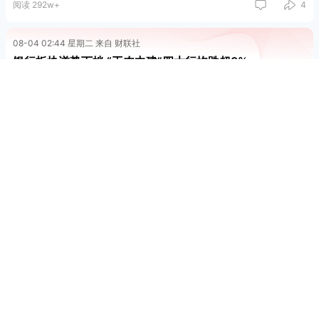
阅读 292w+
4
08-04 02:44 星期二 来自 财联社
银行板块逆势下挫 “工农中建”四大行均跌超3%
财联社8月4日电，银行板块盘中逆势下挫，“工农中建”四大行均跌
超3%，渝农商行、厦门银行、青农商行、长沙银行、齐鲁银行等跌
幅靠前。
齐鲁银行
-0.32%
渝农商行
-0.46%
▼
▼
阅读 285.3w+
26
139
08-04 02:27 星期二 来自 财联社记者 彭科峰
新股热度引来各方追捧，多家银行力推
打新理财产品，能否带来“稳稳幸福”？
阅读 73.1w+
1
22
08-04 00:15 星期二 来自 财联社