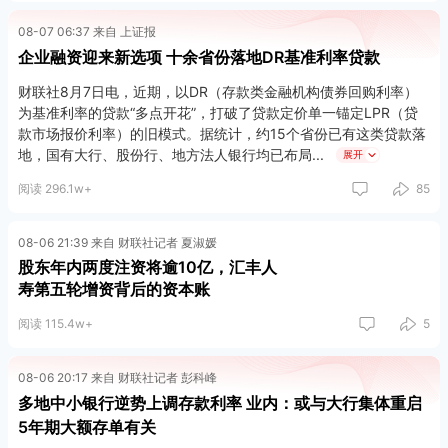
08-07 06:37 来自 上证报
企业融资迎来新选项 十余省份落地DR基准利率贷款
财联社8月7日电，近期，以DR（存款类金融机构债券回购利率）
为基准利率的贷款“多点开花”，打破了贷款定价单一锚定LPR（贷
款市场报价利率）的旧模式。据统计，约15个省份已有这类贷款落
地，国有大行、股份行、地方法人银行均已布局
展开
阅读 296.1w+
85
08-06 21:39 来自 财联社记者 夏淑媛
股东年内两度注资将逾10亿，汇丰人
寿第五轮增资背后的资本账
阅读 115.4w+
5
08-06 20:17 来自 财联社记者 彭科峰
多地中小银行逆势上调存款利率 业内：或与大行集体重启
5年期大额存单有关