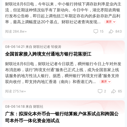
财联社8月6日电，今年以来，中小银行持续下调存款利率是业内主
流，但近期这种情况似乎有了新动向。今日中午，湖北枣阳农商银
行发布公告称，即日起上调包括三年期定存在内的多款存款产品利
率，最高上调幅度达20个基点。财联社记者查询发现
展开
阅读 284.8w+
15
843
08-06 14:21 来自 财联社记者 邹俊涛
全国首家接入跨境支付通地方银行花落浙江
财联社8月6日电，财联社记者今日获悉，稠州银行今日上午对外发
布消息称，该行“跨境支付通”服务已正式上线，成为全国首家上线
该服务的地方性法人银行。据悉，稠州银行“跨境支付通”服务支持
双向收付，即支持内地汇香港（南向）和香港汇内
展开
阅读 275.1w+
2
65
08-06 14:18 来自 财联社
广东：拟深化本外币合一银行结算账户体系试点和跨国公
司本外币一体化资金池试点