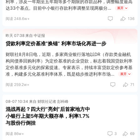
利率，涉及一年期至五年期等多个期限的存款品种，调整幅度最高
达33个基点。目前中小银行存款利率调整呈现两极分
展开
阅读 248.6w+
136
昨天 07:38 来自 中证报
贷款利率定价基准“换锚” 利率市场化再进一步
财联社8月8日电，近期，多家商业银行落地以DR（存款类金融机
构间债券回购利率）为定价基准的企业贷款，标志着我国贷款利率
定价基准多元化的探索提速。专家表示，持续丰富贷款定价参考基
准，构建多元化基准利率体系，既是稳步推进利率市场
展开
阅读 259.2w+
71
08-07 10:34 来自 财联社记者 彭科峰
混战再起？四大行“亮剑”后首家地方中
小银行上架5年期大额存单，利率1.7%
与股份行倒挂
阅读 86w+
3
69