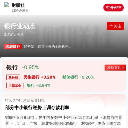
财联社
打开APP
财经通讯社
银行业动态
关注
3.4W 人关注
经营货币信贷业务的金融机构。
银行
-0.95%
板块直达
民生银行
+0.28%
邮储银行
-0.20%
龙头股
银行
-3.94%
主题基金
昨天 07:45 来自 证券日报
部分中小银行逆势上调存款利率
财联社8月8日电，在年内多数中小银行延续存款利率下调趋势的背
景下，近日，广东、湖北等地部分农商行、村镇银行逆势上调存款