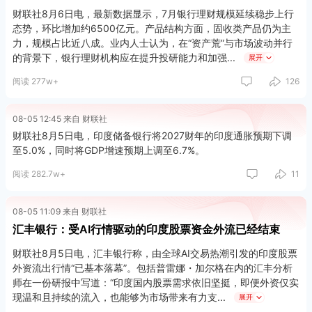
财联社8月6日电，最新数据显示，7月银行理财规模延续稳步上行
态势，环比增加约6500亿元。产品结构方面，固收类产品仍为主
力，规模占比近八成。业内人士认为，在“资产荒”与市场波动并行
的背景下，银行理财机构应在提升投研能力和加强
展开
阅读 277w+
126
08-05 12:45 来自 财联社
财联社8月5日电，印度储备银行将2027财年的印度通胀预期下调
至5.0%，同时将GDP增速预期上调至6.7%。
阅读 282.7w+
11
08-05 11:09 来自 财联社
汇丰银行：受AI行情驱动的印度股票资金外流已经结束
财联社8月5日电，汇丰银行称，由全球AI交易热潮引发的印度股票
外资流出行情“已基本落幕”。包括普雷娜・加尔格在内的汇丰分析
师在一份研报中写道：“印度国内股票需求依旧坚挺，即便外资仅实
现温和且持续的流入，也能够为市场带来有力支
展开