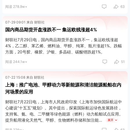
阅读 278.9w+
63
07-29 09:01 来自 财联社
国内商品期货开盘涨跌不一 集运欧线涨超4%
财联社7月29日电，国内商品期货开盘涨跌不一，集运欧线涨超
4%，乙二醇、苯乙烯、燃料油、甲醇、纯苯、瓶片涨超1%。跌幅
方面，20号胶、橡胶、沪银、多晶硅、碳酸锂跌超1%。
阅读 244.1w+
51
07-22 15:08 来自 财联社
上海：推广电池、甲醇动力等新能源和清洁能源船舶在内
河场景的应用
财联社7月22日电，上海市人民政府印发《上海市加快国际航运中
心建设“十五五”规划》。其中提出，探索国际航运绿色发展路径，
支持氢、氨、电、二甲醚等绿色能源（燃料）动力船舶试点应用。
提升船用液化天然气、甲醇、生物燃料存储和加注能
展开
阅读 276w+
63