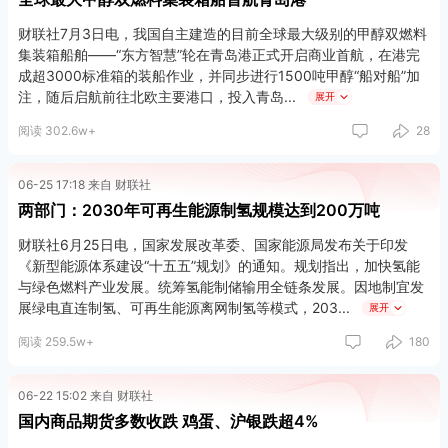
财联社7月3日电，我国自主建造的目前全球最大级别的甲醇双燃料
集装箱船舶——“东方智慧”轮在青岛港正式开启商业首航，在港完
成超3000标准箱的装船作业，并同步进行1500吨甲醇“船对船”加
注，随后启航前往北欧主要港口，投入青岛
展开
阅读 302.6w+
28
06-25 17:18 来自 财联社
两部门：2030年可再生能源制氢规模达到200万吨
财联社6月25日电，国家发展改革委、国家能源局发布关于印发
《新型能源体系建设“十五五”规划》的通知。规划指出，加快氢能
与绿色燃料产业发展。统筹氢能制储输用全链条发展。因地制宜发
展绿电直连制氢、可再生能源离网制氢等模式，203
展开
阅读 259.5w+
180
06-22 15:02 来自 财联社
国内商品期货多数收跌 鸡蛋、沪银跌超4%