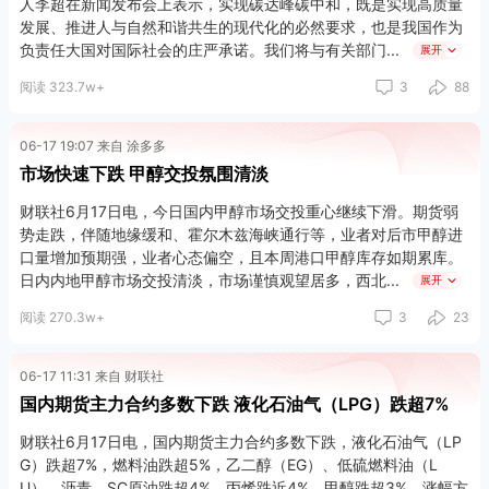
人李超在新闻发布会上表示，实现碳达峰碳中和，既是实现高质量
和统计核算体系建设稳妥推进。对条件比较成熟的，比如可再生能
发展、推进人与自然和谐共生的现代化的必然要求，也是我国作为
源制氢氨醇，可以早一点纳入监测考核范围；对统计核算体系还需
负责任大国对国际社会的庄严承诺。我们将与有关部门
展开
要完善的，比如可再生能源供暖（制冷），可以待条件成熟后再考
阅读 323.7w+
3
88
虑纳入监测考核范围。结合行业发展要求，初期可以按非电消费的
类别分类开展考核，比如可以对企业消费可再生能源制氢氨醇情况
单独开展考核。
06-17 19:07 来自 涂多多
市场快速下跌 甲醇交投氛围清淡
财联社6月17日电，今日国内甲醇市场交投重心继续下滑。期货弱
势走跌，伴随地缘缓和、霍尔木兹海峡通行等，业者对后市甲醇进
口量增加预期强，业者心态偏空，且本周港口甲醇库存如期累库。
日内内地甲醇市场交投清淡，市场谨慎观望居多，西北
展开
阅读 270.3w+
3
23
06-17 11:31 来自 财联社
国内期货主力合约多数下跌 液化石油气（LPG）跌超7%
财联社6月17日电，国内期货主力合约多数下跌，液化石油气（LP
G）跌超7%，燃料油跌超5%，乙二醇（EG）、低硫燃料油（L
U）、沥青、SC原油跌超4%，丙烯跌近4%，甲醇跌超3%。涨幅方