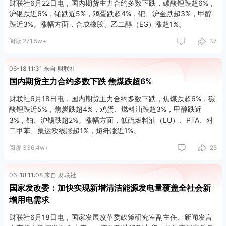
定“国务院能源主管部门会同国务院有关部门，制定并组织实施可再
财联社6月22日电，国内期货主力合约多数下跌，碳酸锂跌超6%，
生能源在能源消费中的最低比重目标”，其中既包括可再生能源电力
沪银跌近6%，铂跌近5%，鸡蛋跌超4%，钯、沪金跌超3%，甲醇
消费，也包含可再生能源非电消费。
跌近3%。涨幅方面，合成橡胶、乙二醇（EG）涨超1%。
阅读 271.5w+
37
第二，有助于破解电网消纳难题，推动可再生能源更好利用。当前
我国新能源消纳压力不断增大，面对资源富集地区本地消纳能力有
限、大规模远距离外送消纳制约因素增多的矛盾，拓展可再生能源
06-18 11:31 来自 财联社
非电利用途径，既是缓解电网消纳压力、破解电力消纳瓶颈的需
国内期货主力合约多数下跌 焦煤跌超6%
要，也是深入推进可再生能源安全可靠替代、开创高质量发展新局
面的内在要求。
财联社6月18日电，国内期货主力合约多数下跌，焦煤跌超6%，碳
酸锂跌近5%，焦炭跌超4%，鸡蛋、燃料油跌超3%，甲醇跌近
第三，是破解目前非电利用发展难题，支持非电利用发展的核心举
3%，铂、沪锡跌超2%。涨幅方面，低硫燃料油（LU）、PTA、对
措。经过多年培育，我国绿色氢氨醇等产业快速发展，初步具备规
二甲苯、集运欧线涨超1%，短纤涨近1%。
模化开发利用的基础。截至2026年一季度，我国已建成绿氢、绿
阅读 336.4w+
25
氨、绿色甲醇、可持续航空燃料年产能分别约为25万吨、70万吨、
38万吨和170万吨。同时，可再生能源非电利用市场竞争能力仍然
较弱，绿色价值缺乏有效传导与市场体现，需要进一步通过政策引
06-18 11:08 来自 财联社
导形成稳定需求。将非电消费纳入考核，有利于加快激发非电消费
国家发改委：加快实现新增清洁能源发电量覆盖全社会新
需求，推动早日实现规模化发展，为拓展终端脱碳场景、构建新型
增用电需求
能源体系、建设能源强国提供有力支撑。
财联社6月18日电，国家发展改革委政策研究室副主任、新闻发言
此外，在具体实施方面，我们将统筹可再生能源非电行业发展实际