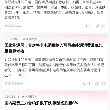
财联社6月22日电，国内商品期货多数收跌，鸡蛋、沪银跌超4%，
铂跌超3%，液化气、聚丙烯、沪金、甲醇、碳酸锂、沥青、尿素跌
超2%，钯、纸浆、苹果、焦煤跌超1%。涨幅方面，BR橡胶、铝合
金涨超1%。
阅读 279.2w+
54
06-22 15:00 来自 财联社
国家能源局：首次将非电消费纳入可再生能源消费最低比
重目标考核
财联社6月22日电，国家能源局有关负责同志就《可再生能源消费
最低比重目标和可再生能源电力消纳责任权重制度实施办法》答记
者问。《办法》将可再生能源非电利用纳入考核的主要考虑是什
么？
展开
阅读 272.9w+
1
123
答：相较于此前单一对绿色电力消费的考核，《办法》首次将非电
消费纳入可再生能源消费最低比重目标考核，这也是《办法》的一
项重要创新举措，主要有三方面考虑：
06-22 11:31 来自 财联社
国内期货主力合约多数下跌 碳酸锂跌超6%
第一，能源法明确提出相关要求。2025年起施行的能源法明确规