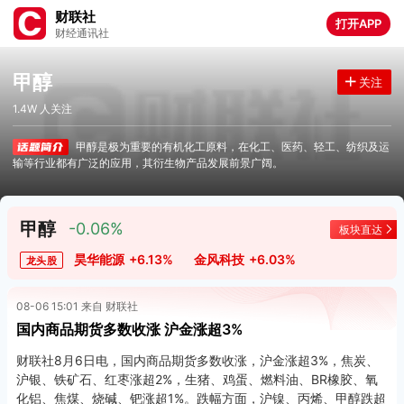
财联社
打开APP
财经通讯社
甲醇
关注
1.4W 人关注
甲醇是极为重要的有机化工原料，在化工、医药、轻工、纺织及运
输等行业都有广泛的应用，其衍生物产品发展前景广阔。
甲醇
-0.06%
板块直达
昊华能源
+6.13%
金风科技
+6.03%
龙头股
08-06 15:01 来自 财联社
国内商品期货多数收涨 沪金涨超3%
财联社8月6日电，国内商品期货多数收涨，沪金涨超3%，焦炭、
沪银、铁矿石、红枣涨超2%，生猪、鸡蛋、燃料油、BR橡胶、氧
化铝、焦煤、烧碱、钯涨超1%。跌幅方面，沪镍、丙烯、甲醇跌超