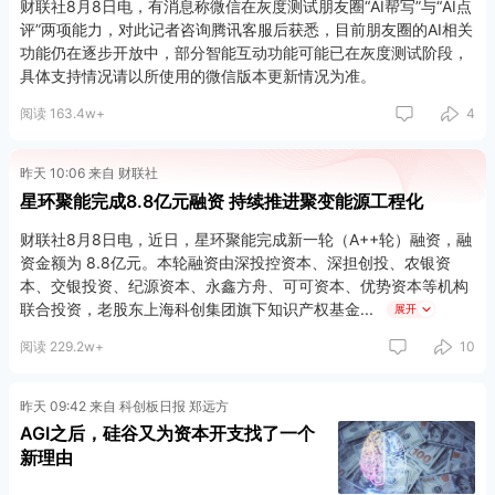
财联社8月8日电，有消息称微信在灰度测试朋友圈“AI帮写”与“AI点
评”两项能力，对此记者咨询腾讯客服后获悉，目前朋友圈的AI相关
功能仍在逐步开放中，部分智能互动功能可能已在灰度测试阶段，
具体支持情况请以所使用的微信版本更新情况为准。
阅读 163.4w+
4
昨天 10:06 来自 财联社
星环聚能完成8.8亿元融资 持续推进聚变能源工程化
财联社8月8日电，近日，星环聚能完成新一轮（A++轮）融资，融
资金额为 8.8亿元。本轮融资由深投控资本、深担创投、农银资
本、交银投资、纪源资本、永鑫方舟、可可资本、优势资本等机构
联合投资，老股东上海科创集团旗下知识产权基金
展开
阅读 229.2w+
10
昨天 09:42 来自 科创板日报 郑远方
AGI之后，硅谷又为资本开支找了一个
新理由