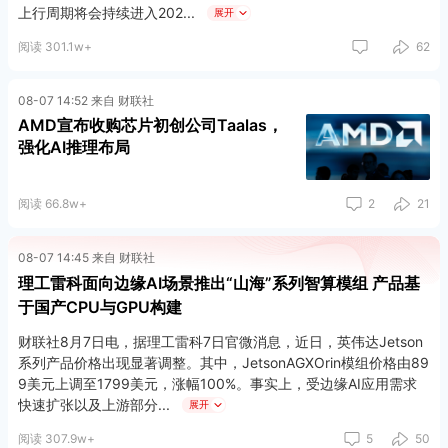
上行周期将会持续进入202
展开
阅读 301.1w+
62
08-07 14:52 来自 财联社
AMD宣布收购芯片初创公司Taalas，
强化AI推理布局
阅读 66.8w+
2
21
08-07 14:45 来自 财联社
理工雷科面向边缘AI场景推出“山海”系列智算模组 产品基
于国产CPU与GPU构建
财联社8月7日电，据理工雷科7日官微消息，近日，英伟达Jetson
系列产品价格出现显著调整。其中，JetsonAGXOrin模组价格由89
9美元上调至1799美元，涨幅100%。事实上，受边缘AI应用需求
快速扩张以及上游部分
展开
阅读 307.9w+
5
50