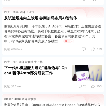
昨天 07:34 来自 上证报
从试验场走向主战场 券商加码布局AI智能体
财联社8月8日电，今年以来，AI Agent（AI智能体）正在快速渗透
券商的核心业务场景。易观千帆数据显示，截至2026年7月末，已
有32家券商完成算法与模型备案，备案项目总数超过50个。其
中，有10余家头部券商完成了多模型
展开
阅读 268.6w+
129
昨天 06:11 来自 财联社 牛占林
下一代AI模型能力逼近“危险边界” Op
enAI暂停Astra部分研发工作
阅读 50.2w+
20
103
08-07 20:16 来自 财联社
财联社8月7日电，Qumulus AI与Agentic Hedge Fund就英伟达G