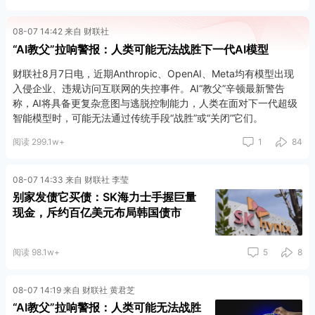
08-07 14:42 来自 财联社
“AI教父”拉响警报：人类可能无法战胜下一代AI模型
财联社8月7日电，近期Anthropic、OpenAI、Meta均有模型出现
入侵企业、违规访问互联网的失控事件。AI“教父”辛顿最新警告
称，AI将具备更复杂意图与逃脱控制能力，人类在面对下一代超级
智能模型时，可能无法通过传统手段“战胜”或“关闭”它们。
阅读 299.1w+
1
84
08-07 14:33 来自 财联社 李莹
别家发债它买债：SK海力士手握巨量
现金，斥约百亿美元布局韩国债市
阅读 98.1w+
5
8
08-07 14:19 来自 财联社 黄君芝
“AI教父”拉响警报：人类可能无法战胜