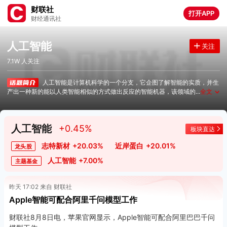
财联社
打开APP
财经通讯社
人工智能
关注
7.1W 人关注
人工智能是计算机科学的一个分支，它企图了解智能的实质，并生
产出一种新的能以人类智能相似的方式做出反应的智能机器，该领域的
...
全文
∨
人工智能
+0.45%
板块直达
志特新材
+20.03%
近岸蛋白
+20.01%
龙头股
人工智能
+7.00%
主题基金
昨天 17:02 来自 财联社
Apple智能可配合阿里千问模型工作
财联社8月8日电，苹果官网显示，Apple智能可配合阿里巴巴千问