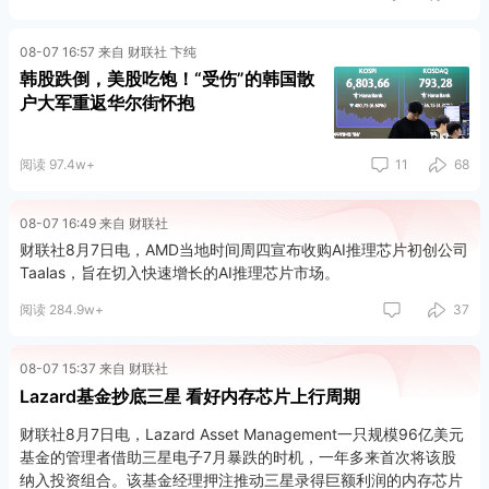
08-07 16:57 来自 财联社 卞纯
韩股跌倒，美股吃饱！“受伤”的韩国散
户大军重返华尔街怀抱
阅读 97.4w+
11
68
08-07 16:49 来自 财联社
财联社8月7日电，AMD当地时间周四宣布收购AI推理芯片初创公司
Taalas，旨在切入快速增长的AI推理芯片市场。
阅读 284.9w+
37
08-07 15:37 来自 财联社
Lazard基金抄底三星 看好内存芯片上行周期
财联社8月7日电，Lazard Asset Management一只规模96亿美元
基金的管理者借助三星电子7月暴跌的时机，一年多来首次将该股
纳入投资组合。该基金经理押注推动三星录得巨额利润的内存芯片