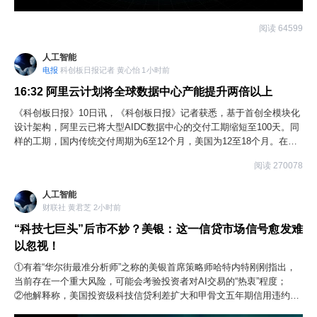
阅读 64599
人工智能
电报
科创板日报记者 黄心怡 1小时前
16:32
阿里云计划将全球数据中心产能提升两倍以上
《科创板日报》10日讯，《科创板日报》记者获悉，基于首创全模块化
设计架构，阿里云已将大型AIDC数据中心的交付工期缩短至100天。同
样的工期，国内传统交付周期为6至12个月，美国为12至18个月。在缩
短工期的同时，阿里云数据中心整体建设成本降低10%以上。今年，阿
阅读 270078
里云计划将模块化数据中心的全球产能提升两倍以上。小K注：数据中
心全模块化设计是指各个环节并行生产，工厂制造后，预调至集装箱，
人工智能
再运抵数据中心，现场像搭积木一样吊装。
财联社 黄君芝 2小时前
“科技七巨头”后市不妙？美银：这一信贷市场信号愈发难
以忽视！
①有着“华尔街最准分析师”之称的美银首席策略师哈特内特刚刚指出，
当前存在一个重大风险，可能会考验投资者对AI交易的“热衷”程度；
②他解释称，美国投资级科技信贷利差扩大和甲骨文五年期信用违约互
换（CDS）上涨，这两个主要迹象表明，信贷投资者对人工智能基础设