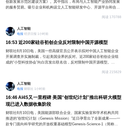
创新发展示范区建设方案》。其中指出，布局与人工智能产业协同发展
的服务贸易。吸引企业和机构设立人工智能研发中心、开源平台和合作
实验室。推动算力和基础大模型扩大境外调用，支持智能体、多模态生
阅读 170788
成等模型产品出口。推动具身智能等智能终端企业拓展全周期服务新模
式。支持人工智能赋能医疗、教育、专业服务等行业。办好世界人工智
人工智能
能大会和全球开发者活动，加快世界人工智能合作组织总部建设。支持
电报
经济日报 1小时前
浦东新区建设人工智能创新应用先导区，支持徐汇区建设“模速空间”大
模型创新生态社区。探索建立人工智能全球治理体系。
16:53
近200家硅谷初创企业反对限制中国开源模型
财联社8月10日电，美国一些高级官员公开表示拟对中国人工智能企业
开展调查并实施制裁，引起美国业界的反对。近200家硅谷初创企业组
成的“小型科技协会”向白宫发出联名信，反对限制中国开源模型。
Meta、英伟达、微软等多家美国科技巨头也加入反对阵营。
阅读 215829
人工智能
电报
财联社 1小时前
16:46
AI4S又一里程碑 美国“创世纪计划”推出科研大模型
现已进入数据收集阶段
财联社8月10日电，美国能源部联合企业、国家实验室和学术机构共同
推进的“创世纪计划（Genesis Mission）”近日孕育出了全新成果——一
款专门面向科学研究的开放权重基础模型Genesis-Science-1（简称