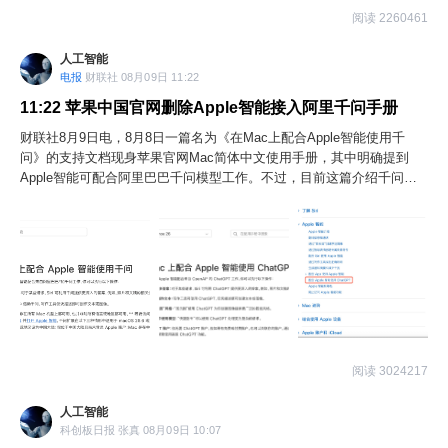
队过去一年左右一直在研究重新设计Apple Watch的方向，包括无屏设
阅读 2260461
备、不同尺寸屏幕以及其他外观形态。据悉，苹果尚未确定具体方案，
但正在评估包括无显示屏设备、不同类型屏幕以及圆形表盘等设计方
人工智能
向，同时也考虑推出定位更高端的机型以及比Apple Watch SE更低价的
电报
财联社 08月09日 11:22
产品。苹果还希望通过人工智能和健康功能升级，推动可穿戴设备业务
增长。
11:22
苹果中国官网删除Apple智能接入阿里千问手册
财联社8月9日电，8月8日一篇名为《在Mac上配合Apple智能使用千
问》的支持文档现身苹果官网Mac简体中文使用手册，其中明确提到
Apple智能可配合阿里巴巴千问模型工作。不过，目前这篇介绍千问扩
展的中文手册已经从苹果官网删除。苹果Mac使用手册中的相关页面目
前已恢复为“配合Apple智能使用ChatGPT”。
阅读 3024217
人工智能
科创板日报 张真 08月09日 10:07