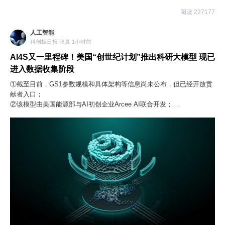
GS1）。“创世纪计划”最早由美国白宫在2025年11月启动，旨在利用人
阅读 227177
工智能（AI）变革科学研究方式、加速科学发现。截至目前，GS1尚未
正式发布，其参数规模和具体架构等信息尚未公布，但已经开放贡献者
人工智能
入口，开始向各界征集训练数据、科研环境、评测体系和技术能力。
科创板日报 张真 1小时前
AI4S又一里程碑！美国“创世纪计划”推出科研大模型 现已
进入数据收集阶段
①截至目前，GS1参数规模和具体架构等信息尚未公布，但已经开放贡
献者入口；
②该模型由美国能源部与AI初创企业Arcee AI联合开发；
③GS1需要在一系列模拟真实科研环境的 “科学工作台”中训练，从而模
拟出接近真实的科研计算环境。