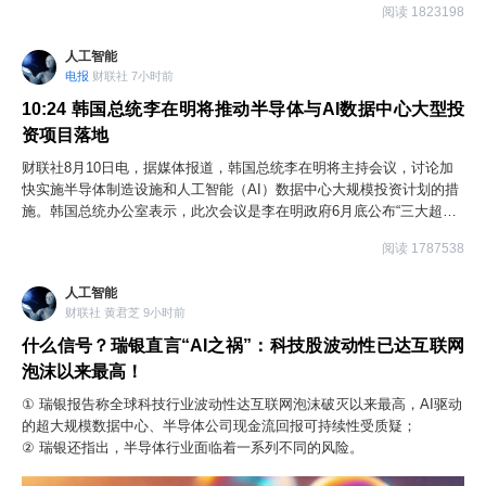
阅读 1823198
长109.36%。中国大模型周调用量连续十五周超过美国，稳居全球首
位。记者注意到，上周，全球调用量排名前四均为中国AI大模型。其
人工智能
中，DeepSeek-V4-Flash-0731（即DeepSeek-V4-Flash正式版）位居第
电报
财联社 7小时前
一，周调用量达8.83万亿Token，环比增长570%；腾讯Hy3位居第二，
周调用量达8.05万亿Token，环比增长67%；DeepSeek-V4-Flash-
10:24
韩国总统李在明将推动半导体与AI数据中心大型投
0423（即DeepSeek-V4-Flash预览版）排名第三，周调用量达5.88万亿
资项目落地
Token，环比下滑19%。
财联社8月10日电，据媒体报道，韩国总统李在明将主持会议，讨论加
快实施半导体制造设施和人工智能（AI）数据中心大规模投资计划的措
施。韩国总统办公室表示，此次会议是李在明政府6月底公布“三大超级
项目”以来召开的第二次相关会议。相关计划包括建设半导体生产集群、
阅读 1787538
发展实体人工智能以及在地方建设AI数据中心。会议将讨论如何支持投
资计划快速推进，并研究如何让投资收益覆盖韩国各地区及整个产业生
人工智能
态系统。总统府表示，相关部门还将介绍项目进展，并公布保障半导体
财联社 黄君芝 9小时前
生产集群建设所需电力和水资源供应的措施。
什么信号？瑞银直言“AI之祸”：科技股波动性已达互联网
泡沫以来最高！
① 瑞银报告称全球科技行业波动性达互联网泡沫破灭以来最高，AI驱动
的超大规模数据中心、半导体公司现金流回报可持续性受质疑；
② 瑞银还指出，半导体行业面临着一系列不同的风险。