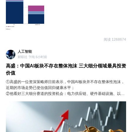
2028年进一步上升到2.8%。而与此同时，全球人工智能投资占全球
GDP的比重，将在2026年至2028年逐年上升，分别为0.9%、1.3%和
1.4%。
阅读 1268674
人工智能
财联社 卞纯 6小时前
高盛：中国AI板块不存在整体泡沫 三大细分领域最具投资
价值
①高盛的一位资深策略师日前表示，中国AI板块并不存在整体性泡沫，
近期的市场走势已使估值回归健康水平；
②他看好三大细分赛道的投资机会：电力供应链、硬件基础设施、以及
物理AI。