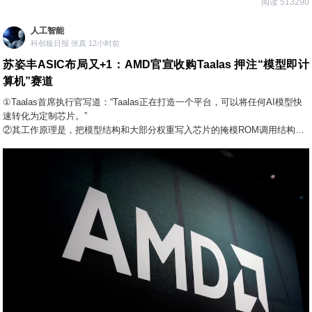
阅读 513290
人工智能
科创板日报 张真 12小时前
苏姿丰ASIC布局又+1：AMD官宣收购Taalas 押注“模型即计
算机”赛道
①Taalas首席执行官写道：“Taalas正在打造一个平台，可以将任何AI模型快
速转化为定制芯片。”
②其工作原理是，把模型结构和大部分权重写入芯片的掩模ROM调用结构。
③就在近期，苏姿丰表示，公司正在与Cerebras合作，产品将于今年晚些时
候推向市场。