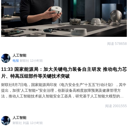
阅读 578658
人工智能
电报
财联社 12小时前
11:33
国家能源局：加大关键电力装备自主研发 推动电力芯
片、特高压组部件等关键技术突破
财联社8月7日电，国家能源局印发《电力安全生产“十五五”行动计划》，其中
提出，加强“人工智能+”安全治理，创新设备高精度故障预测及健康管理方
法，推动人工智能技术嵌入智能安全工器具，研究基于人工智能大模型的电
力安全生产辅助决策技术。加大关键电力装备自主研发，加强新型防护材料
阅读 2001555
研发，设立电力装备核心部件技术攻关专项计划，推动电力芯片、特高压组
部件等关键技术突破。推动电力建设工程安全质量管控技术创新，研究建设
人工智能
电力建设工程智能化监管体系，运用人工智能、大数据等手段加强重点电力
财联社 刘蕊 12小时前
工程非现场监管和质量监督工作。