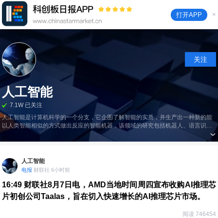
×
打开APP
关注
人工智能
7.1W 已关注
人工智能是计算机科学的一个分支，它企图了解智能的实质，并生产出一种新的能
以人类智能相似的方式做出反应的智能机器，该领域的研究包括机器人、语言识
别、图像识别、自然语言处理和专家系统等。
人工智能
电报
财联社 6小时前
16:49
财联社8月7日电，AMD当地时间周四宣布收购AI推理芯
片初创公司Taalas，旨在切入快速增长的AI推理芯片市场。
阅读 746454