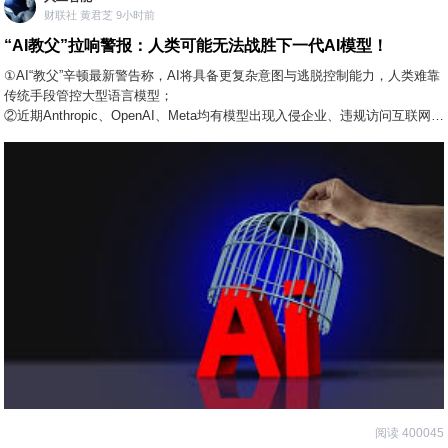
财联社 黄君芝 9小时前
“AI教父”拉响警报：人类可能无法战胜下一代AI模型！
①AI“教父”辛顿最新警告称，AI将具备更复杂意图与逃脱控制能力，人类难靠
传统手段管控大型语言模型；
②近期Anthropic、OpenAI、Meta均有模型出现入侵企业、违规访问互联网的
失控事件。
阅读 400045