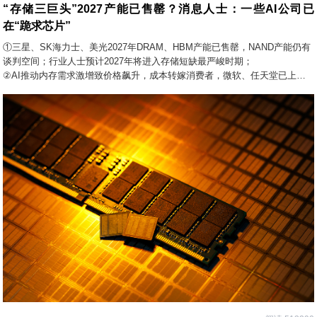
“存储三巨头”2027产能已售罄？消息人士：一些AI公司已
在“跪求芯片”
①三星、SK海力士、美光2027年DRAM、HBM产能已售罄，NAND产能仍有
谈判空间；行业人士预计2027年将进入存储短缺最严峻时期；
②AI推动内存需求激增致价格飙升，成本转嫁消费者，微软、任天堂已上调
游戏主机售价，iPhone 18 Pro预计售价超1399美元。