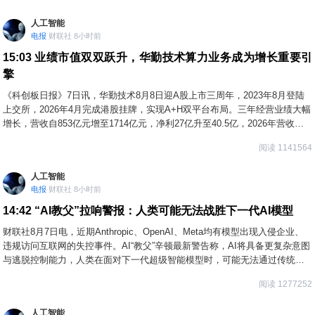
人工智能
电报
财联社 8小时前
15:03
业绩市值双双跃升，华勤技术算力业务成为增长重要引
擎
《科创板日报》7日讯，华勤技术8月8日迎A股上市三周年，2023年8月登陆
上交所，2026年4月完成港股挂牌，实现A+H双平台布局。三年经营业绩大幅
增长，营收自853亿元增至1714亿元，净利27亿升至40.5亿，2026年营收有
望破2000亿；上市初市值530亿，现超1200亿。战略升级为3+N+3平台，加
阅读 1141564
码AI算力、机器人赛道，三年累计研发投入161亿元。自研超节点产品下半年
批量交付，预计全年营收100亿元。
人工智能
电报
财联社 8小时前
14:42
“AI教父”拉响警报：人类可能无法战胜下一代AI模型
财联社8月7日电，近期Anthropic、OpenAI、Meta均有模型出现入侵企业、
违规访问互联网的失控事件。AI“教父”辛顿最新警告称，AI将具备更复杂意图
与逃脱控制能力，人类在面对下一代超级智能模型时，可能无法通过传统手
段“战胜”或“关闭”它们。
阅读 1277252
人工智能