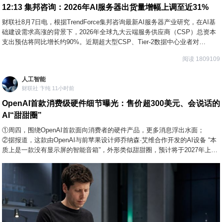
12:13
集邦咨询：2026年AI服务器出货量增幅上调至近31%
财联社8月7日电，根据TrendForce集邦咨询最新AI服务器产业研究，在AI基
础建设需求高涨的背景下，2026年全球九大云端服务供应商（CSP）总资本
支出预估将同比增长约90%。近期超大型CSP、Tier-2数据中心业者对
NVIDIA（英伟达）GB/VR等整柜式AI服务器方案的采购意愿明显提高，而且
阅读 1809109
Google（谷歌）、AWS（亚马逊云科技）新一代ASIC平台于2026年下半年
陆续放量，加上中系业者扩大采用本土AI方案以满足云端大语言模型
人工智能
（LLM）AI需求，促使TrendForce集邦咨询上调2026年AI服务器出货年成长
财联社 卞纯 11小时前
幅度，从原先的28%更新为近31%。
OpenAI首款消费级硬件细节曝光：售价超300美元、会说话的
AI“甜甜圈”
①周四，围绕OpenAI首款面向消费者的硬件产品，更多消息浮出水面；
②据报道，这款由OpenAI与前苹果设计师乔纳森·艾维合作开发的AI设备 “本
质上是一款没有显示屏的智能音箱”，外形类似甜甜圈，预计将于2027年上
市，售价在300至400美元之间。