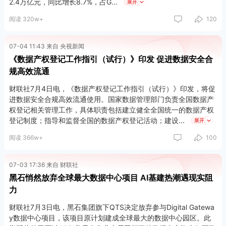
2.4万亿元，同比增长8.7%，占G
展开
阅读 320w+
120
07-04 11:43 来自 央视新闻
《数据产权登记工作指引（试行）》印发 促进数据安全合
规高效流通
财联社7月4日电，《数据产权登记工作指引（试行）》印发，将促
进数据安全合规高效流通使用。国家数据管理部门负责全国数据产
权登记相关管理工作，具体职责包括建立健全全国统一的数据产权
登记制度；指导和监督全国的数据产权登记活动；建设
展开
阅读 366w+
100
国家数据产权登记服务系统汇集登记结果等，面向全国提供统一的
数据产权登记公示、登记结果查询核验等服务，支撑登记机构管理
等事宜。
07-03 17:36 来自 财联社
黑石悄然放弃全球最大数据中心项目 AI基建热潮遇现实阻
据了解，数据产权登记是登记机构对数据的描述、来源、权利内容
力
等进行审查，记载数据权利归属等信息，并出具登记凭证的行为，
将有助于促进数据价值释放，加快开放共享安全的全国一体化数据
财联社7月3日电，黑石集团旗下QTS决定放弃参与Digital Gatewa
市场建设，为深入推进数字中国建设夯实制度根基。
y数据中心项目，该项目原计划建成全球最大的数据中心园区。此