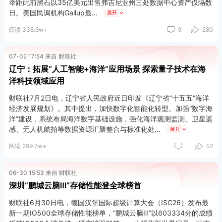
举距此前黑石以35亿美元出售弗吉尼亚州三处数据中心资产仅隔数
日。美国民调机构Gallup最
展开
阅读 338.6w+
9
280
07-02 17:54 来自 财联社
辽宁：拓展“人工智能+海洋”应用场景 探索量子技术在海
洋科技领域应用
财联社7月2日电，辽宁省人民政府近日印发《辽宁省“十五五”海洋
经济发展规划》。其中提出，加快数字化智能化转型。加强“数字海
洋”建设，系统布局海洋数字基础设施，强化海洋观测监测、卫星遥
感、无人机航拍等数据资源汇聚整合与标准化处
展开
阅读 299.7w+
52
06-30 15:53 来自 财联社
深圳“鹏城云脑Ⅲ”存储性能登全球榜首
财联社6月30日电，德国汉堡国际超级计算大会（ISC26）发布最
新一期IO500全球存储性能榜单，“鹏城云脑Ⅲ”以603334分的成绩