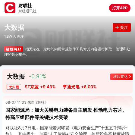
财联社
打开APP
财经通讯社
大数据
关注
1.8W 人关注
指无法在一定时间内用常规软件工具对其内容进行抓取、管理和处
理的数据集合。
大数据
-0.91%
板块直达
ST京蓝
+9.43%
亨通光电
+6.00%
龙头股
08-07 11:33 来自 财联社
国家能源局：加大关键电力装备自主研发 推动电力芯片、
特高压组部件等关键技术突破
财联社8月7日电，国家能源局印发《电力安全生产“十五五”行动计
划》，其中提出，加强“人工智能+”安全治理，创新设备高精度故障