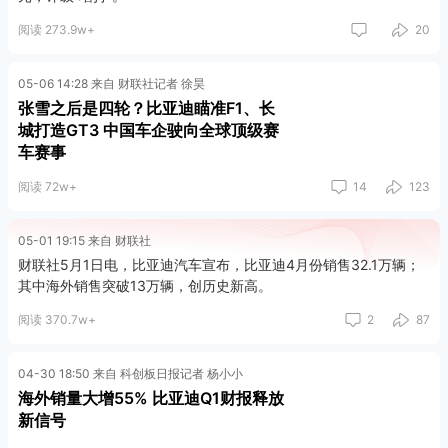
阅读 273.9w+
20
05-06 14:28 来自 财联社记者 徐昊
张雪之后是四轮？比亚迪瞄准F1、长
城打造GT3 中国车企驶向全球顶级赛
车赛事
阅读 72w+
14
123
05-01 19:15 来自 财联社
财联社5月1日电，比亚迪汽车宣布，比亚迪4月份销售32.1万辆；
其中海外销售突破13万辆，创历史新高。
阅读 370.7w+
2
87
04-30 18:50 来自 科创板日报记者 杨小小
海外销量大增55% 比亚迪Q1财报释放
新信号