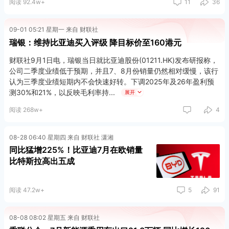
阅读 92.4w+
11
36
09-01 05:21 星期一 来自 财联社
瑞银：维持比亚迪买入评级 降目标价至160港元
财联社9月1日电，瑞银当日就比亚迪股份(01211.HK)发布研报称，
公司二季度业绩低于预期，并且7、8月份销量仍然相对缓慢，该行
认为三季度业绩短期内不会快速好转。下调2025年及26年盈利预
测30%和21%，以反映毛利率持
展开
阅读 268w+
4
08-28 06:40 星期四 来自 财联社 潇湘
同比猛增225%！比亚迪7月在欧销量
比特斯拉高出五成
阅读 47.2w+
5
91
08-08 08:02 星期五 来自 财联社