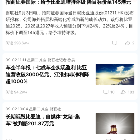
招商证券国际：给予比亚迪增持评级 降目标价至145港元
财联社9月3日电，招商证券国际当日就比亚迪股份(01211.HK)发布
研报称，公司海外拓展和高端化将成为新的成长动力。该行将比亚
迪2025、2026及2027年收入预测分别下调24%、22%及24%，目
标价下调至145港元，给予增持评级。
阅读 298.6w+
2
09-02 11:11 星期二 来自 财联社记者 徐昊
车企半年报：七成车企实现盈利 比亚
迪营收破3000亿元、江淮扣非净利降
超1000%
阅读 94.2w+
10
183
09-02 10:04 星期二 来自 财联社
长期诋毁比亚迪，自媒体“龙猪-集
车”被判赔201.87万元