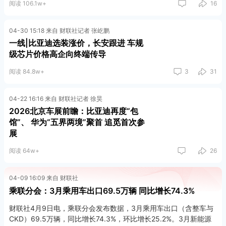
阅读 106.1w+
16
04-30 15:18 来自 财联社记者 张屹鹏
一线|比亚迪选装涨价，长安跟进 车规
级芯片价格高企向终端传导
阅读 84.8w+
3
31
04-22 16:16 来自 财联社记者 徐昊
2026北京车展前瞻：比亚迪再度“包
馆”、 华为“五界两境”聚首 追觅首次参
展
阅读 64w+
26
04-09 16:09 来自 财联社
乘联分会：3月乘用车出口69.5万辆 同比增长74.3%
财联社4月9日电，乘联分会发布数据，3月乘用车出口（含整车与
CKD）69.5万辆，同比增长74.3%，环比增长25.2%。3月新能源