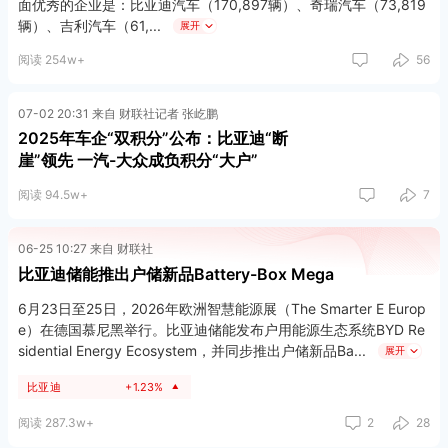
面优秀的企业是：比亚迪汽车（170,897辆）、奇瑞汽车（73,819
辆）、吉利汽车（61,
展开
阅读 254w+
56
07-02 20:31 来自 财联社记者 张屹鹏
2025年车企“双积分”公布：比亚迪“断
崖”领先 一汽-大众成负积分“大户”
阅读 94.5w+
7
06-25 10:27 来自 财联社
比亚迪储能推出户储新品Battery-Box Mega
6月23日至25日，2026年欧洲智慧能源展（The Smarter E Europ
e）在德国慕尼黑举行。比亚迪储能发布户用能源生态系统BYD Re
sidential Energy Ecosystem，并同步推出户储新品Ba
展开
比亚迪
+1.23%
▲
阅读 287.3w+
2
28