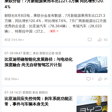
乘联分会：7月新能源乘用车出口21.3万辆 同比增长120.
4%
财联社8月8日电，乘联分会发布数据，7月新能源乘用车出口21.3
万辆，同比增长120.4%，环比增长7.6%。7月厂商新能源出口方面
优秀的企业是：比亚迪汽车（78,364辆）、奇瑞汽车（28,023
辆）、特斯拉中国（27,2
展开
阅读 344.9w+
42
07-29 08:47 星期二 来自 财联社记者 徐昊
比亚迪明确智能化发展路径：与电动化
深度融合 尚无自研智驾芯片计划
阅读 68w+
1
31
07-24 14:21 星期四 来自 财联社
比亚迪回应失控传闻：刹车系统功能正
常，事件与车辆本身无关