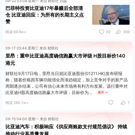
09-22 03:08 星期一 来自 财联社 刘蕊
巴菲特投资比亚迪17年暴赚后全部清
仓 比亚迪回应：为所有的长期主义点
赞
阅读 69.9w+
39
369
09-17 05:44 星期三 来自 财联社
里昂：重申比亚迪高度确信跑赢大市评级 H股目标价140
港元
财联社9月17日电，里昂当日就比亚迪股份(01211.HK)发布研报
称，随着价格因车辆功能强化而渐趋稳定，加上竞争对手的新产品
周期逐步结束，公司有信心未来市场将有利方向发展。该行重申对
比亚迪H股高度确信跑赢大市评级，目标价为
展开
阅读 280.7w+
1
09-15 04:00 星期一 来自 财联社
比亚迪汽车：积极响应《供应商账款支付规范倡议》 持续
推动行业高质量发展