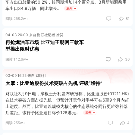
车占出口总量的50.2%，较同期增加14个百分点。3月新能源乘用
车出口34.9万辆，同比增长
展开
阅读 258.2w+
81
04-03 20:00 来自 财联社记者 徐昊
再抢燃油车市场 比亚迪王朝网三款车
型推出限时优惠
阅读 142.6w+
36
03-09 16:25 来自 财联社
大摩：比亚迪股份技术突破占先机 评级“增持”
财联社3月9日电，摩根士丹利发布研报称，比亚迪股份(01211.HK)
在技术突破方面占据先机，但预计其竞争对手将可在6至9个月内赶
上进度。然而，比亚迪以规模为核心的生态系统令同行更难弥补落
后差距。该行予比亚迪目标价126港元
展开
阅读 255w+
4