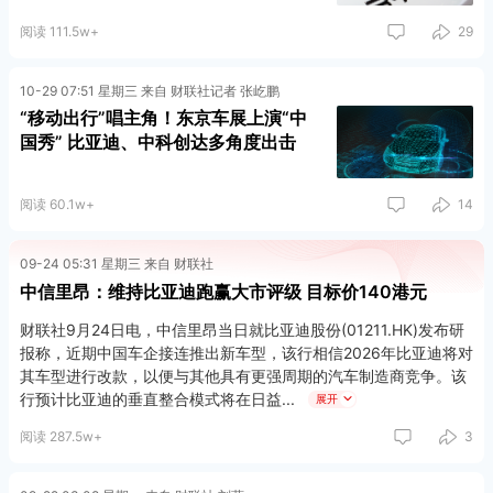
阅读 111.5w+
29
10-29 07:51 星期三 来自 财联社记者 张屹鹏
“移动出行”唱主角！东京车展上演“中
国秀” 比亚迪、中科创达多角度出击
阅读 60.1w+
14
09-24 05:31 星期三 来自 财联社
中信里昂：维持比亚迪跑赢大市评级 目标价140港元
财联社9月24日电，中信里昂当日就比亚迪股份(01211.HK)发布研
报称，近期中国车企接连推出新车型，该行相信2026年比亚迪将对
其车型进行改款，以便与其他具有更强周期的汽车制造商竞争。该
行预计比亚迪的垂直整合模式将在日益
展开
阅读 287.5w+
3