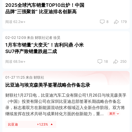
2025全球汽车销量TOP10出炉！中国
品牌“三强聚首” 比亚迪排名创新高
阅读 62.2w+
8
179
02-02 12:09 来自 财联社记者 徐昊
1月车市销量“大变天”！吉利问鼎 小米
SU7停产致销量跌超二成
阅读 68.5w+
18
250
01-27 11:25 来自 财联社
比亚迪与埃克森美孚签署战略合作备忘录
财联社1月27日电，比亚迪汽车工业有限公司1月26日与埃克森美孚
（中国）投资有限公司在深圳比亚迪总部签署长期战略合作备忘
录，标志着双方在新能源混动技术领域迈入全新合作阶段。双方将
继续发挥在技术共研与成果转化方面的创新能力，重
展开
比亚迪
+1.23%
▲