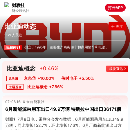
财联社
打开APP
财经通讯社
比亚迪动态
关注
1.1W 人关注
创立于1995年，主要生产商务轿车和家用轿车和电池。
比亚迪概念
+0.46%
板块直达
京泉华
+10.00%
伟时电子
+5.50%
龙头股
比亚迪概念
+7.86%
主题基金
07-08 16:10 来自 财联社
6月新能源乘用车出口49.9万辆 特斯拉中国出口36171辆
财联社7月8日电，乘联分会发布数据，6月新能源乘用车出口49.9
万辆，同比增长152.7%，环比增长17.6%。6月厂商新能源出口方