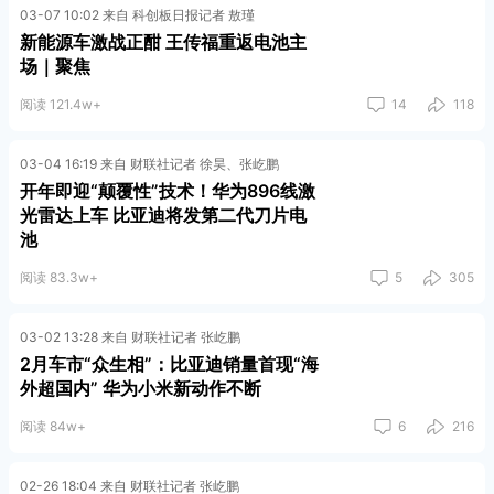
03-07 10:02 来自 科创板日报记者 敖瑾
新能源车激战正酣 王传福重返电池主
场｜聚焦
阅读 121.4w+
14
118
03-04 16:19 来自 财联社记者 徐昊、张屹鹏
开年即迎“颠覆性”技术！华为896线激
光雷达上车 比亚迪将发第二代刀片电
池
阅读 83.3w+
5
305
03-02 13:28 来自 财联社记者 张屹鹏
2月车市“众生相”：比亚迪销量首现“海
外超国内” 华为小米新动作不断
阅读 84w+
6
216
02-26 18:04 来自 财联社记者 张屹鹏