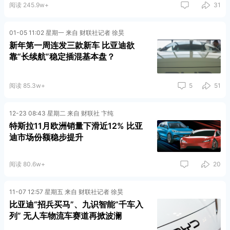
阅读 245.9w+
31
01-05 11:02 星期一 来自 财联社记者 徐昊
新年第一周连发三款新车 比亚迪欲
靠“长续航”稳定插混基本盘？
阅读 85.3w+
5
51
12-23 08:43 星期二 来自 财联社 卞纯
特斯拉11月欧洲销量下滑近12% 比亚
迪市场份额稳步提升
阅读 80.6w+
20
11-07 12:57 星期五 来自 财联社记者 徐昊
比亚迪“招兵买马”、九识智能“千车入
列” 无人车物流车赛道再掀波澜