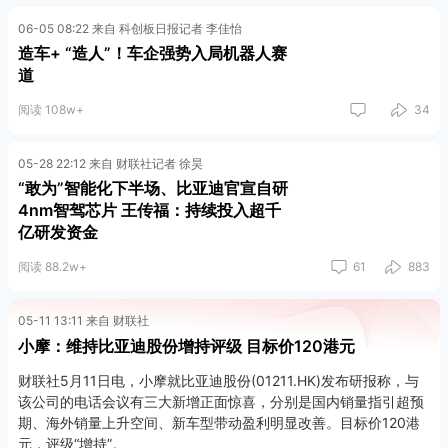
06-05 08:22 来自 科创板日报记者 李佳怡
造车+ “造人”！车企强势入局机器人赛
道
阅读 108w+
34
05-28 22:12 来自 财联社记者 徐昊
“敢为”智能化下半场、比亚迪官宣自研
4nm智驾芯片 王传福：持续投入超千
亿研发资金
阅读 88.2w+
61
883
05-11 13:11 来自 财联社
小摩：维持比亚迪股份增持评级 目标价120港元
财联社5月11日电，小摩就比亚迪股份(01211.HK)发布研报称，与
该公司的电话会议有三大新增正面惊喜，分别是国内销量指引超预
期、海外销量上升空间、新车型带动盈利明显改善。目标价120港
元，评级“增持”。