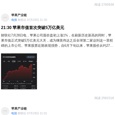
明年发布。这将是苹果自2006年推出MacBook以来，首次在MacBook产品线
阅读 2760938
上同时引入OLED屏幕和触控功能。
苹果产业链
电报
财联社 07月28日 21:30
21:30
苹果市值首次突破5万亿美元
财联社7月28日电，苹果公司股价盘初上涨1%，在刷新历史新高的同时，苹
果市值正式突破5万亿美元大关，成为继英伟达之后全球第二家达到这一里程
碑的上市公司。苹果股票近期表现强势，自6月下旬以来，苹果股价从约274
美元的水平持续上攻，近一个月累计涨幅超过20%，远超标普500指数同期约
0.8%的涨幅。而英伟达当前总市值约为4.7万亿美元，位居全球上市公司市值
排行榜第二位。
阅读 2581518
苹果产业链
电报
财联社 07月28日 21:01