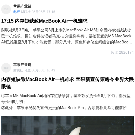
苹果产业链
电报
财联社 08月03日 17:15
17:15
内存短缺致MacBook Air一机难求
财联社8月3日电，苹果公司3月上市的MacBook Air M5如今因内存短缺缺货
已一机难求。据知名科技记者马克·古尔曼爆料称，基础配置的M5 MacBook
Air已推迟至8月下旬才能发货，部分尺寸、颜色和存储空间组合的MacBook
Air则要等到9月初。这相比过去大约延迟了一个月，业内人士认为，对于苹果
阅读 2826174
通常在下单后几天内就能发货的产品线来说，这种情况几乎是前所未有的。
苹果产业链
财联社 马兰 08月03日 16:49
内存短缺致MacBook Air一机难求 苹果新宣传策略令业界大跌
眼镜
①苹果M5 MacBook Air因内存短缺缺货，基础款发货延至8月下旬，部分型
号延到9月初；
②此外，苹果罕见优先宣传更贵的MacBook Pro，古尔曼称此举可能前所未
有，令人惊讶。