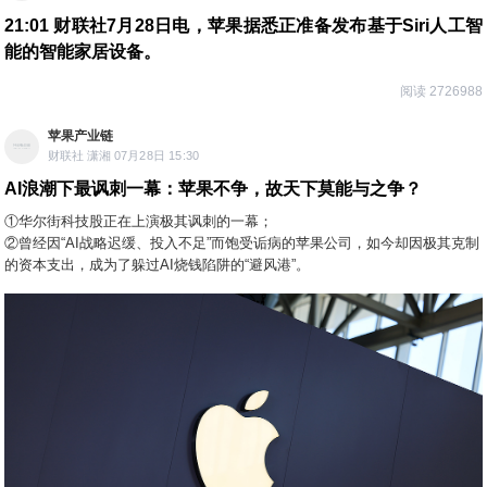
21:01
财联社7月28日电，苹果据悉正准备发布基于Siri人工智
能的智能家居设备。
阅读 2726988
苹果产业链
财联社 潇湘 07月28日 15:30
AI浪潮下最讽刺一幕：苹果不争，故天下莫能与之争？
①华尔街科技股正在上演极其讽刺的一幕；
②曾经因“AI战略迟缓、投入不足”而饱受诟病的苹果公司，如今却因极其克制
的资本支出，成为了躲过AI烧钱陷阱的“避风港”。