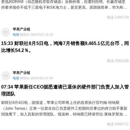
更低的DRAM（动态随机存取存储器）采购价格，但遭到拒绝。长鑫存储坚
持要求报价不低于三星电子和SK海力士，甚至更高。原因很简单，华为和小
米等中国本土企业已通过长期合同锁定了长鑫存储的产能，因此长鑫存储无
阅读 2395729
需迁就苹果公司苛刻的条件。报道指出，大型科技公司此前常利用“若诉求未
获满足便转而采购中国制造产品”作为谈判筹码，而这一途径如今实际上已被
苹果产业链
切断。
电报
财联社 08月05日 15:33
15:33
财联社8月5日电，鸿海7月销售额9,465.1亿元台币，同
比增长54.2％。
阅读 2593166
苹果产业链
电报
财联社 08月04日 07:34
07:34
苹果新任CEO据悉邀请已退休的硬件部门负责人加入管
理团队
财联社8月4日电，据报道，苹果公司即将上任的首席执行官约翰·特纳斯
（John Ternus）正将一位曾在自己负责硬件工程期间共事过的得力助手重新
招致麾下，加入其新的管理团队。报道称，特纳斯已聘请劳拉·莱格罗斯加入
团队，莱格罗斯此前曾担任硬件工程副总裁，直至2022年退休。
阅读 2996711