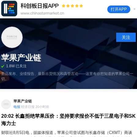
×
打开APP
关注
苹果产业链
1.8W 已关注
新品发布、业绩报告、最新出货情况和高管言论——这里有你想知道的苹果公司一
切。
苹果产业链
电报
经济日报 20小时前
20:02
长鑫拒绝苹果压价：坚持要求报价不低于三星电子和SK
海力士
财联社8月5日电，据媒体报道，苹果公司曾试图与长鑫存储（CXMT）商谈