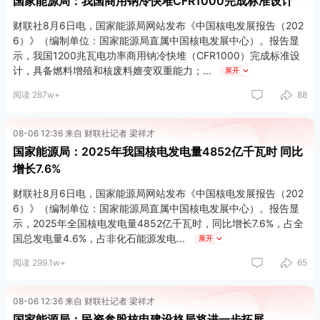
国家能源局：我国商用钠冷快堆CFR1000完成标准设计
财联社8月6日电，国家能源局网站发布《中国核电发展报告（202
6）》（编制单位：国家能源局直属中国核电发展中心）。报告显
示，我国1200兆瓦电功率商用钠冷快堆（CFR1000）完成标准设
计，具备燃料增殖和核废料嬗变双重能力；
展开
阅读 287w+
88
08-06 12:36 来自 财联社记者 梁祥才
国家能源局：2025年我国核电发电量4852亿千瓦时 同比
增长7.6%
财联社8月6日电，国家能源局网站发布《中国核电发展报告（202
6）》（编制单位：国家能源局直属中国核电发展中心）。报告显
示，2025年全国核电发电量4852亿千瓦时，同比增长7.6%，占全
国总发电量4.6%，占非化石能源发电
展开
阅读 299.1w+
65
08-06 12:36 来自 财联社记者 梁祥才
国家能源局：民资参股核电建设格局将进一步拓展