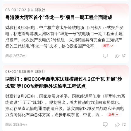
08-03 17:02 来自 财联社
粤港澳大湾区首个“华龙一号”项目一期工程全面建成
财联社8月3日电，中广核广东太平岭核电项目2号机组正式投产发
电，标志着粤港澳大湾区首个“华龙一号”核电项目一期工程全面建
成投产。此次投产发电的2号机组，采用我国具有完全自主知识产
权的三代核电“华龙一号”技术，核心设备国产化率
展开
阅读 267.7w+
67
08-03 16:35 来自 财联社
两部门：到2030年西电东送规模超过4.2亿千瓦 开展“沙
戈荒”等100%新能源外送输电工程试点
财联社8月3日电，国家发展改革委、国家能源局印发《新型电力系
统建设“十五五”规划》。规划提出，着力推动电力流向布局优化。
推动存量直流输电通道改造升级。落实国家区域发展战略和全国电
力流向优化布局总体方案，逐步形成东北、中北、西
展开
阅读 298.8w+
72