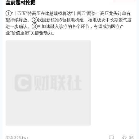
08-03 09:11 来自 财联社
盘前题材挖掘
①“十五五”特高压在建总规模将达“十四五”两倍，高压龙头订单有
望持续释放。②我国新核准8台核电机组，核电板块中长期景气度
进一步确认。③AI加速融入诊疗的各个环节，有望成为医疗产
业“价值重塑”关键驱动力。