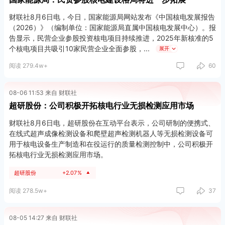
财联社8月6日电，今日，国家能源局网站发布《中国核电发展报告
（2026）》（编制单位：国家能源局直属中国核电发展中心）。报
告显示，民营企业参股投资核电项目持续推进，2025年新核准的5
个核电项目共吸引10家民营企业全面参股，
展开
阅读 279.4w+
60
08-06 11:53 来自 财联社
超研股份：公司积极开拓核电行业无损检测应用市场
财联社8月6日电，超研股份在互动平台表示，公司研制的便携式、
在线式超声成像检测设备和爬壁超声检测机器人等无损检测设备可
用于核电设备生产制造和在役运行的质量检测控制中，公司积极开
拓核电行业无损检测应用市场。
超研股份
+2.07%
▲
阅读 278.5w+
37
08-05 14:27 来自 财联社