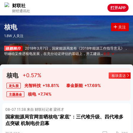
财联社
打开APP
财经通讯社
核电
关注
1.8W 人关注
2018年3月7日，国家能源局发布《2018年能源工作指导意见》，
明确稳妥推进核电发展，在充分论证评估的基础上，开工建设
...
全文
∨
核电
+0.57%
板块直达
光智科技
+18.81%
泰金新能
+17.69%
龙头股
核电
+7.74%
主题基金
08-07 11:38 来自 财联社记者 梁祥才
国家能源局官网首晒核电“家底”：三代堆升级、四代堆多
点突破 机制电价启幕