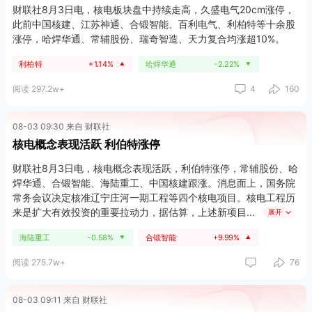
核电板块持续走高 久盛电气等十余股涨停
财联社8月3日电，核电板块盘中持续走高，久盛电气20cm涨停，
此前中国核建、江苏神通、合锻智能、百利电气、利柏特等十余股
涨停，哈焊华通、常辅股份、瑞奇智造、天力复合均涨超10%。
利柏特
+1.14%
哈焊华通
-2.22%
▲
▼
阅读 297.2w+
4
160
08-03 09:30 来自 财联社
核电概念表现活跃 利伯特涨停
财联社8月3日电，核电概念表现活跃，利伯特涨停，常辅股份、哈
焊华通、合锻智能、海陆重工、中国核建跟涨。消息面上，国务院
常务会议决定核准辽宁庄河一期工程等四个核电项目。核电工程历
来是扩大有效投资的重要拉动力，据估算，上述新项目
展开
海陆重工
-0.58%
合锻智能
+9.99%
▼
▲
阅读 275.7w+
76