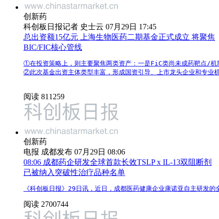
创新药
科创板日报记者 史士云 07月29日 17:45
总出资额15亿元 上海生物医药二期基金正式成立 将聚焦
BIC/FIC核心管线
①在投资策略上，则主要聚焦两类资产：一是FiC类尚未成药靶点/机
②此次基金出资主体类型丰富，形成国资引导、上市龙头企业和专业机
阅读 811259
创新药
电报
成都发布 07月29日 08:06
08:06
成都药企研发全球首款长效TSLP x IL-13双阻断剂
已被纳入突破性治疗品种名单
《科创板日报》29日讯，近日，成都医药健康企业康诺亚自主研发的全球
阅读 2700744