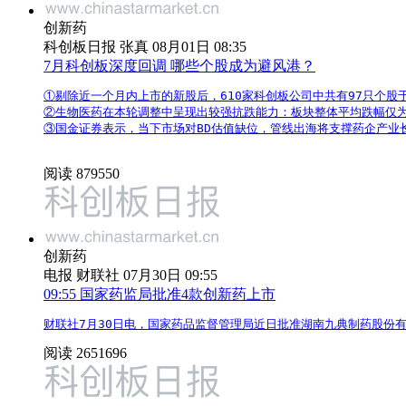
创新药
科创板日报 张真 08月01日 08:35
7月科创板深度回调 哪些个股成为避风港？
①剔除近一个月内上市的新股后，610家科创板公司中共有97只个股于
②生物医药在本轮调整中呈现出较强抗跌能力：板块整体平均跌幅仅为-4
③国金证券表示，当下市场对BD估值缺位，管线出海将支撑药企产业
阅读 879550
创新药
电报
财联社 07月30日 09:55
09:55
国家药监局批准4款创新药上市
财联社7月30日电，国家药品监督管理局近日批准湖南九典制药股份
阅读 2651696