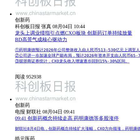
创新药
科创板日报 张真 08月04日 10:44
龙头上调业绩指引点燃CXO板块 创新药订单持续放量
BD高景气成核心驱动力
①药明康德预计2026年公司整体收入由人民币513-530亿元上调至人民
②公司进一步加速全球产能布局，预计2026年资本开支由人民币65-75
③据浙商证券统计，CXO龙头收入增速逐步回到15%-30%区间。
阅读 952938
创新药
电报
财联社 08月04日 09:41
09:41
创新药概念持续走高 药明康德等多股涨停
财联社8月4日电，创新药概念持续扩大涨幅，CXO方向领涨，药明康
皓元医药