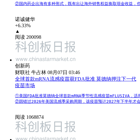
②国内药企出海有多种形式，既有出让海外销售权益换取现金收益，也
诺诚健华
+6.33%
▲
阅读 200098
创新药
财联社 牛占林 08月07日 03:46
全球首款mRNA流感疫苗获FDA批准 莫德纳押注下一代
疫苗市场
①美国FDA批准莫德纳全球首款mRNA季节性流感疫苗mFLUSIVA，适
②因错过2026年美国流感季采购周期，该疫苗预计2027年下半年才
阅读 1068874