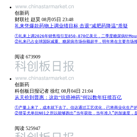
创新药
财联社 赵昊 08月05日 23:48
礼来凭爆款药物上调业绩目标 击退“减肥药降温”质疑
①礼来上调2026年销售指引至850-870亿美元，二季度糖尿病针Mou
②礼来已占全球国际减重、糖尿病市场份额超半，明年将在主要市场推出Fo
阅读 673909
创新药
科创板日报记者 徐红 08月04日 21:04
从天价到普惠：这款“抗癌神药”何以数年狂揽百亿
①产量上来了，成本就下去了。信达通过工艺优化，已将商业化生产的蛋
②替妥尤单抗N01之所以能够跑出“当年获批，当年准入”的加速度，
阅读 525947