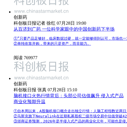
创新药
科创板日报记者 徐红 07月28日 19:00
从百济到广药 一位科学家眼中的中国创新药下半场
①“只要产品足够好，临床数据过硬，就一定能够得到认可，市场也一定
②单纯依靠并购，带来的只是资产，而非能力。
阅读 769977
创新药
科创板日报 张真 07月28日 15:10
脑机接口火热行情背后：头部公司估值飙升 侵入式产品
商业化预期升温
①自本周以来，A股脑机接口概念走出独立行情：人脑工程指数近两日累计
②马斯克旗下Neuralink在近期私募股权二级市场交易中估值突破42
③浙商证券预测，2026年是半侵入式产品的商业化元年，可能也是