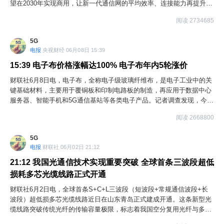
望在2030年实现商用，让新一代通信网的平均效率、连接能力再提升10
倍以上。根据测算，未来五年，新一代通信网预计将带动上下游总产出
阅读 2734685
约7万亿元，拉动GDP增长约1.5个百分点，可直接创造的就业岗位超过
百万，为实体经济转型升级、数字经济高质量发展夯实基础底座。
5G
电报
央视财经 06月08日 15:39
15:39
电子布价格涨幅达100% 电子布年内5轮涨价
财联社6月8日电，电子布，全称电子级玻璃纤维布，是电子工业中的关
键基础材料，主要用于覆铜板和印制电路板的制造，再应用于数据中心
服务器、智能手机和5G通信基站等各类电子产品。记者调查发现，今年
以来，算力需求爆发，带动电子布价格大幅上涨。截至6月初，市场上
阅读 2668800
常用规格的电子布已经完成年内5轮提价，均价达7.4元/米，与去年三季
度的低点相比，涨幅达到100%。由于电子布对生产设备和工艺控制要
5G
求很高，客观上制约了产能的扩张节奏。专家表示，电子布供需紧张的
电报
财联社 06月02日 21:12
情况可能还会延续。业内人士预计，受电子纱扩产周期长、高端电子布
产能落地仍需时间影响，电子布市场何时恢复供需平衡，还有待观察。
21:12
我国光通信技术实现重要突破 全球首条三波段超低
损耗多芯光缆线路正式开通
财联社6月2日电，全球首条S+C+L三波段（短波段+常规通信波段+长
波段）超低损多芯光缆线路近日在山东青岛正式建成开通。这条新型光
缆线路突破传统光纤的传输容量极限，标志着我国空分复用光纤与多波
段融合技术迈入商用化新阶段，为智能时代算力互联、超大带宽传输提