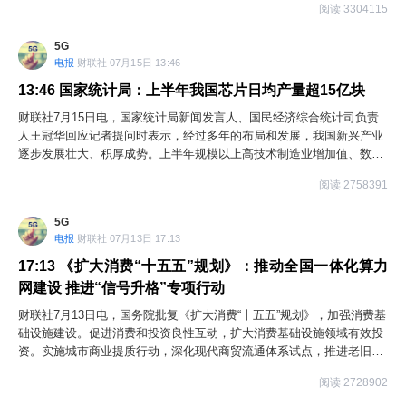
阅读 3304115
产算力规划与布局，围绕重点城市强化边缘算力池部署，提升单节点算
力规模与服务能力；将加快打造弹性敏捷的算力互联网络。建设“新八纵
5G
八横”骨干光缆网，加快推进传输链路向800G演进；深化千兆光网普及
电报
财联社 07月15日 13:46
与5G-A部署。探索超大容量、OCS全光组网算内网络建设，支持超大
规模集群，提升训推算效；将持续加大海缆资源投入，为人工智能的国
13:46
国家统计局：上半年我国芯片日均产量超15亿块
际合作提供“海陆互备、内外协同、安全可靠”的网络基础。
财联社7月15日电，国家统计局新闻发言人、国民经济综合统计司负责
人王冠华回应记者提问时表示，经过多年的布局和发展，我国新兴产业
逐步发展壮大、积厚成势。上半年规模以上高技术制造业增加值、数字
产品制造业增加值分别增长13.3%和12.3%，增速较一季度进一步加
阅读 2758391
快。特别是全球人工智能技术变革带来了高端算力芯片和存储芯片的需
求爆发，上半年我国规模以上工业企业的集成电路产量增长23.1%，产
5G
量规模达到2798亿块。这个数字非常庞大，换算下来，平均每天生产集
电报
财联社 07月13日 17:13
成电路超过15亿块。“集成电路”就是平时所说的“芯片”，它广泛应用于智
能装备、电子产品当中，每天超过15亿块芯片的产出，不仅是数字的刷
17:13
《扩大消费“十五五”规划》：推动全国一体化算力
新，更是中国半导体产业发展动力的生动写照。除了集成电路，像5G智
网建设 推进“信号升格”专项行动
能手机、3D打印设备、服务机器人等智能产品产量也保持了快速增长；
财联社7月13日电，国务院批复《扩大消费“十五五”规划》，加强消费基
日均词元调用量已达数百万亿，实现了量级式跨越，彰显了我国数字经
础设施建设。促进消费和投资良性互动，扩大消费基础设施领域有效投
济、智能经济的活力和潜力。
资。实施城市商业提质行动，深化现代商贸流通体系试点，推进老旧商
业街区改造提升，支持线下消费商业设施设备更新。推进城市社区嵌入
阅读 2728902
式服务设施、完整社区和一刻钟便民生活圈建设，完善社区便民商业设
施。推进国家物流枢纽、国家骨干冷链物流基地建设，健全县乡村三级