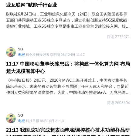
业互联网”赋能千行百业
财联社6月24日电，工业和信息化部今天（24日）联合国务院国资委等
五部门共同启动工业5G独立专网试点，通过机制创新支持5G深度赋能
关键行业领域。工业5G独立专网是指由工业企业主导建设接入网、核心
网等关键设施，可不依赖于公共网络独立运行的企业专属5G网络。试点
阅读 2772971
工作将支持原材料、装备制造、消费品、电子信息、国防科技、能源交
通等行业领域的大型特大型企业建设独立专网，鼓励“5G+工业互联
5G
网”融合应用城市试点率先开展独立专网建设工作。专家指出，目前，基
电报
科创板日报记者 李明明 06月24日 11:17
础电信运营商主要通过在5G公共网络上划分专用传输通道、构建虚拟专
网，或将部分公网设备下沉到生产现场、构建混合专网的“公网专用”方
11:17
中国移动董事长陈忠岳：将构建一体化算力网 布局
式推动工业企业网络化改造。工业5G独立专网在此基础上通过“专网专
超大规模智算中心
用”方式更好地满足装备制造、交通运输、能源电力等领域企业生产数据
《科创板日报》24日讯，2026年MWC上海开幕式上，中国移动董事长
不出厂、网络资源专属专用等关键需求，加速“5G+工业互联网”赋能千
陈忠岳表示，未来的移动智能将不再局限于任何人或人和平台，而是延
行百业。
伸到人类和智能的深度协作。为此，中国移动将推进5G-A、万兆光网、
空天地一体网络部署，以AI需求牵引6G研发；打造自智网络；构建一体
阅读 2805804
化算力网，布局超大规模智算中心，打造"中心-边缘-端侧"三级协同算力
体系。陈忠岳还提出了智能形态三阶段演进：从手机"离身智能"，到人
5G
形机器人"具身智能"，再到人机共生的"内身智能"，深度融入生产生活
电报
科技日报 06月15日 21:13
全场景。
21:13
我国成功完成超表面电磁调控核心技术功能样品研