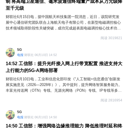
制 将高端卫星通信、毫米波通信终端量产成本从万元级降
至千元级
财联社6月15日电，据中国航天科技集团一院消息，近日，该院研究发
展中心通信研究团队联合上海航天电子有限公司，在新型电磁调控核心
技术领域取得阶段性关键突破，成功完成超表面电磁调控核心技术功能
样品研制，实现了技术自主可控与工程化落地。作为未来6G通信、低轨
阅读 3019821
卫星互联领域的核心前沿技术，超表面电磁调控技术应用场景覆盖面
广，适配性极强，可全面赋能商用卫星通信、5G/6G毫米波基站、通信
5G
中继、智能探测等前沿领域，是行业公认的增量“蓝海”赛道。在同等通
电报
财联社 06月10日 14:52
信覆盖效果下，新技术可大幅减少前端通信设备部署数量，通信区域覆
盖性能提升40%以上，单场景设备投入成本可降低50万元，实现了性能
14:52
工信部：提升光纤接入网上行带宽配置 推进支持大
升级与成本优化的双重突破。同时，研发团队将高端卫星通信、毫米波
上行能力的5G-A网络部署
通信终端量产成本从万元级降至千元级，破解了长期制约高端通信装备
财联社6月10日电，工业和信息化部印发《“人工智能+信息通信”创新发
规模化普及、工程化落地的核心难题。
展实施意见（2026—2028年）》。其中提到，提升网络智算服务能力。
丰富光传送网（OTN）专线、无源光网络（PON）专线、IP专线等多种
专线类型，实现业务快速开通和灵活调度。面向智能体、具身智能等上
阅读 2816954
行带宽和时延需求，提升光纤接入网上行带宽配置，推进支持大上行能
力的5G-A网络部署，优化网络体验，降低网络端到端时延。
5G
电报
财联社 06月10日 14:50
14:50
工信部：增强网络边缘推理能力 降低推理时延和终