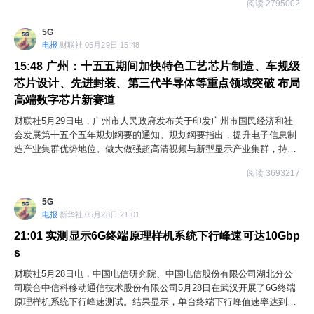
阅读 2795002
供了全新技术方案。三波段指通信光信号的S波段（短波段）+C波段
（常规通信波段）+L波段（长波段），是AI算力、全光网络、5G-A/6G
5G
的核心升级方向。
电报
财联社 05月29日 15:48
15:48
广州：十五五期间加快特色工艺芯片制造、车规级
芯片设计、先进封装、第三代半导体等重点领域突破 布局
高端数字芯片新赛道
财联社5月29日电，广州市人民政府发布关于印发广州市国民经济和社
会发展第十五个五年规划纲要的通知。规划纲要指出，提升电子信息制
造产业集群优势地位。做大做强超高清视频与新型显示产业集群，持续
扩大高世代显示面板及全柔有源矩阵有机发光二极体（AMOLED）模组
阅读 3693217
生产能力，推动华星光电t8等重大项目建设；增强国家印刷及柔性显示
创新中心、国家新型显示技术创新中心创新能力，促进Micro-LED、柔
5G
性显示、3D显示、透明显示、激光显示、全息显示等新型显示技术的研
电报
新华社 05月28日 21:01
发和产业化；加快发展超高清视频，促进5G+4K/8K、虚拟现实（VR）/
增强现实（AR）等技术融合应用；大力发展智能眼镜、空中成像屏等智
21:01
实测显示6G终端原理样机系统下行峰速可达10Gbp
能显示终端。支持黄埔重点发展显示面板、显示模组、关键材料设备等
s
制造环节，推动上下游企业集聚发展。支持增城重点发展上游材料、下
财联社5月28日电，中国电信研究院、中国电信股份有限公司湖北分公
游终端应用环节，做大产业规模。支持越秀发展影视内容制作和数字内
司联合中信科移动通信技术股份有限公司5月28日在武汉开展了6G终端
容生产，打造国内一流、全球知名的超高清视频制作应用示范基地。发
原理样机系统下行峰速测试。结果显示，单台终端下行峰值速率达到
展壮大半导体与集成电路产业，加快特色工艺芯片制造、车规级芯片设