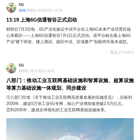
5G
物流配送体系。加强公共停车场、充电设施、高速公路服务区等设施更
电报
财联社 07月02日 13:19
新改造。开展旅游景区强基焕新行动，盘活存量文化和旅游设施。加快
第五代移动通信（5G）、千兆光网、移动物联网等新型信息基础设施建
13:19
上海6G信通智谷正式启动
设，推动全国一体化算力网建设，推进“信号升格”专项行动。
财联社7月2日电，6G产业化验证中试平台在上海6G未来产业培育区核
心承载区——上海6G信通智谷7月1日正式启动。该平台标志着上海6G
产业“楼下研发、楼上测试、园区中试、区域量产”创新闭环基本成型。
阅读 2774471
5G
财联社 06月30日 18:01
八部门：推动工业互联网基础设施和智算设施、超算设施
等算力基础设施一体规划、同步建设
①八部门印发《关于推动工业互联网高质量发展的实施意见》，目标到
2030年，建设5万张工业5G专网，核心产业增加值突破2.5万亿元。
②到2035年，建成全球领先的工业互联网基础设施体系。