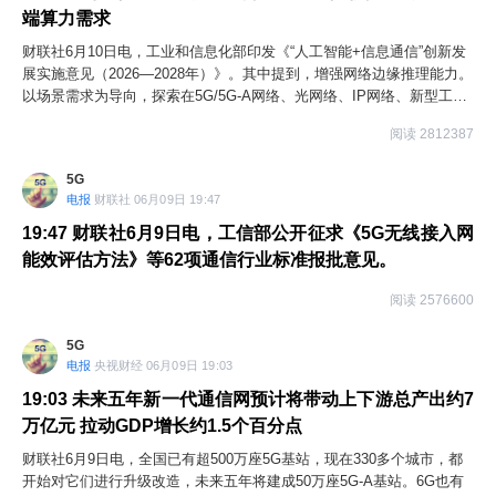
端算力需求
财联社6月10日电，工业和信息化部印发《“人工智能+信息通信”创新发
展实施意见（2026—2028年）》。其中提到，增强网络边缘推理能力。
以场景需求为导向，探索在5G/5G-A网络、光网络、IP网络、新型工业
网络的边缘设备部署推理算力，为人工智能在交通、低空经济、制造、
阅读 2812387
文娱等场景应用提供通感算智一体边缘计算服务。探索云网边端协同推
理技术，降低推理时延和终端算力需求，实现大小模型协同。
5G
电报
财联社 06月09日 19:47
19:47
财联社6月9日电，工信部公开征求《5G无线接入网
能效评估方法》等62项通信行业标准报批意见。
阅读 2576600
5G
电报
央视财经 06月09日 19:03
19:03
未来五年新一代通信网预计将带动上下游总产出约7
万亿元 拉动GDP增长约1.5个百分点
财联社6月9日电，全国已有超500万座5G基站，现在330多个城市，都
开始对它们进行升级改造，未来五年将建成50万座5G-A基站。6G也有