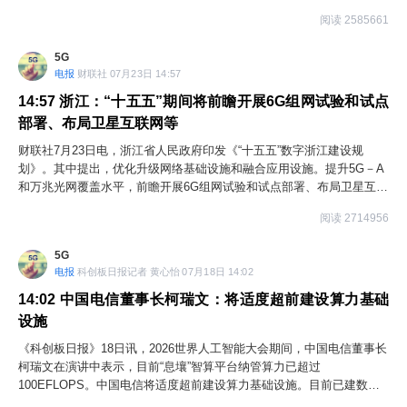
要素保障。建立多层次算力供给体系，实施“银河算廊”工程，加快布局
阅读 2585661
面向智能体高频并发、低延迟需求新型算力基础设施，推动算力网络与
第五代移动通信技术增强版本/第六代移动通信技术（5G-A/6G）、第五
5G
代固定网络（F5G）等通信网络深度融合发展，构建跨域协同算力供给
电报
财联社 07月23日 14:57
体系。积极推进算电协同发展，加快算力基础设施绿色低碳转型。强化
存量算力潜能挖掘，通过软件调优挖掘算力性能，推动小散算力“零存整
14:57
浙江：“十五五”期间将前瞻开展6G组网试验和试点
取”。用好用足公共算力资源，提升算力池化、虚拟化等资源优化配置能
部署、布局卫星互联网等
力，探索开展公共算力弹性供给，为中小企业和OPC等创新主体开展智
财联社7月23日电，浙江省人民政府印发《“十五五”数字浙江建设规
能体应用提供低成本、标准化算力服务。支持创新主体建设“Token工
划》。其中提出，优化升级网络基础设施和融合应用设施。提升5G－A
厂”。加大算力券等支持力度，鼓励有条件的区联合创新主体探索发放
和万兆光网覆盖水平，前瞻开展6G组网试验和试点部署、布局卫星互联
Token券、智能体服务券等加速智能体等推广应用。支持银行、保险等
网等，升级国际通信基础设施，提升通道能力。深化互联网协议第6版
金融机构依法依规开发支持智能体落地应用的各类金融产品。支持创新
阅读 2714956
（IPv6）规模部署和应用。实施工业互联网平台和人工智能融合赋能行
主体依法依规汇聚行业知识、智能体执行数据等并开放共享，构建数据
动，推动工业互联网设施升级、能力优化、服务创新。推进传统基础设
飞轮，反哺驱动智能体能力持续进化。加强人工智能及智能体原生人才
5G
施数智化改造，适度超前部署低空经济、车路协同、数字海洋等融合应
培养，产教融合开展智能体等专项技能培训。深化职称制度改革，建立
电报
科创板日报记者 黄心怡 07月18日 14:02
用设施。
符合技术迭代规律、产业发展需求和人才成长规律的动态评价体系，围
绕智能体开发、大模型应用、数据治理等新兴领域认定一批急需紧缺人
14:02
中国电信董事长柯瑞文：将适度超前建设算力基础
才。
设施
《科创板日报》18日讯，2026世界人工智能大会期间，中国电信董事长
柯瑞文在演讲中表示，目前“息壤”智算平台纳管算力已超过
100EFLOPS。中国电信将适度超前建设算力基础设施。目前已建数据
中心超900个，总电力容量近8G瓦，是全国最大的AIDC服务商；加大国