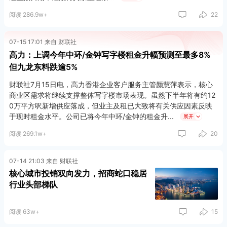
阅读 286.9w+
22
07-15 17:01 来自 财联社
高力：上调今年中环/金钟写字楼租金升幅预测至最多8%
但九龙东料跌逾5%
财联社7月15日电，高力香港企业客户服务主管颜慧萍表示，核心
商业区需求将继续支撑整体写字楼市场表现。虽然下半年将有约12
0万平方呎新增供应落成，但业主及租已大致将有关供应因素反映
于现时租金水平。公司已将今年中环/金钟的租金升
展开
阅读 269.1w+
20
07-14 21:03 来自 财联社
核心城市投销双向发力，招商蛇口稳居
行业头部梯队
阅读 63w+
15