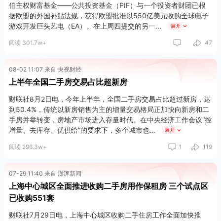
伯主权财富基金——公共投资基金（PIF）与一个投资者财团已根
据欧盟的外国补贴法规，获得欧盟批准以550亿美元收购全球电子
游戏开发巨头艺电（EA）。在上周四提交的另一
展开
阅读 301.7w+
47
此次EA收购交易标志着PIF战略的重要一步，是沙特将本国打造为
全球电子游戏和体育中心蓝图的最新推进，同时利用国际顶尖电子
游戏开发商所积累下的长久声誉和用户群体，助力其本国游戏行业
08-02 11:07 来自 央视财经
从长期低迷中复苏。另一方面，沙特也意图通过投资基础设施、旅
上半年全国二手房交易占比超新房
游、体育、游戏及其他高增长行业，推动经济实现石油以外的多元
化发展。
财联社8月2日电，今年上半年，全国二手房交易占比超过新房，达
到50.4%，传统以新房销售为主的增量交易格局正加快向新房和二
手房并举转变，房地产市场进入存量时代。在中央经济工作会议“控
增量、去库存、优供给”的要求下，多个城市也
展开
阅读 296.3w+
1
119
07-29 11:40 来自 澎湃新闻
上海中心城区全面推进收购二手房用作保租房 三个试点区
已收购551套
财联社7月29日电，上海中心城区收购二手住房工作全面加快推