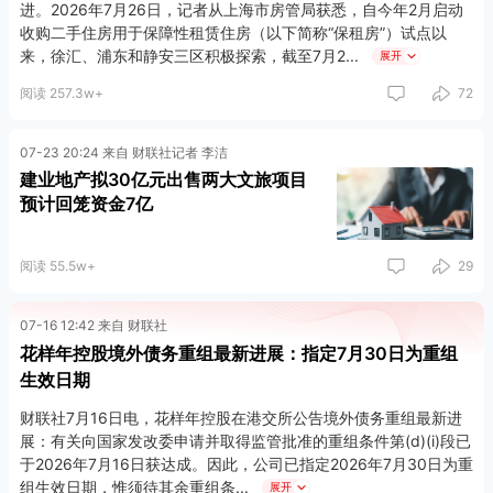
进。2026年7月26日，记者从上海市房管局获悉，自今年2月启动
收购二手住房用于保障性租赁住房（以下简称“保租房”）试点以
来，徐汇、浦东和静安三区积极探索，截至7月2
展开
阅读 257.3w+
72
07-23 20:24 来自 财联社记者 李洁
建业地产拟30亿元出售两大文旅项目
预计回笼资金7亿
阅读 55.5w+
29
07-16 12:42 来自 财联社
花样年控股境外债务重组最新进展：指定7月30日为重组
生效日期
财联社7月16日电，花样年控股在港交所公告境外债务重组最新进
展：有关向国家发改委申请并取得监管批准的重组条件第(d)(i)段已
于2026年7月16日获达成。因此，公司已指定2026年7月30日为重
组生效日期，惟须待其余重组条
展开