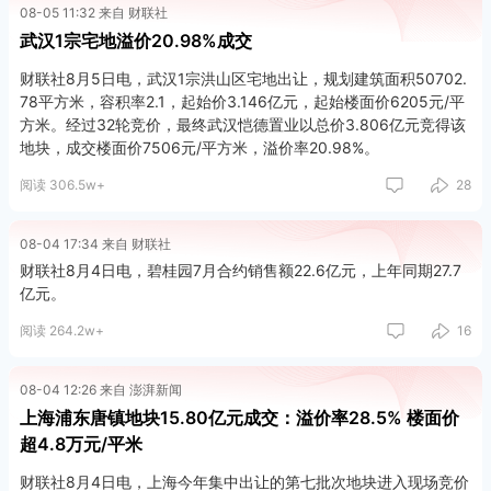
08-05 11:32 来自 财联社
武汉1宗宅地溢价20.98%成交
财联社8月5日电，武汉1宗洪山区宅地出让，规划建筑面积50702.
78平方米，容积率2.1，起始价3.146亿元，起始楼面价6205元/平
方米。经过32轮竞价，最终武汉恺德置业以总价3.806亿元竞得该
地块，成交楼面价7506元/平方米，溢价率20.98%。
阅读 306.5w+
28
08-04 17:34 来自 财联社
财联社8月4日电，碧桂园7月合约销售额22.6亿元，上年同期27.7
亿元。
阅读 264.2w+
16
08-04 12:26 来自 澎湃新闻
上海浦东唐镇地块15.80亿元成交：溢价率28.5% 楼面价
超4.8万元/平米
财联社8月4日电，上海今年集中出让的第七批次地块进入现场竞价