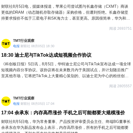
财联社8月5日电，据媒体报道，苹果公司曾试图与长鑫存储（CXMT）商谈
更低的DRAM（动态随机存取存储器）采购价格，但遭到拒绝。长鑫存储坚
持要求报价不低于三星电子和SK海力士，甚至更高。原因很简单，华为和小
米等中国本土企业已通过长期合同锁定了长鑫存储的产能，因此长鑫存储无
阅读 2693751
需迁就苹果公司苛刻的条件。报道指出，大型科技公司此前常利用“若诉求未
获满足便转而采购中国制造产品”作为谈判筹码，而这一途径如今实际上已被
TMT行业观察
切断。
电报
财联社 08月05日 18:30
18:30
迪士尼与TikTok达成短视频合作协议
《科创板日报》5日讯，8月5日，华特迪士尼公司与TikTok宣布达成一项全球
短视频内容分享协议。该协议将在未来数月内于美国试点，并计划随后推广
至其他市场，它将把TikTok上大量精心策划的、以迪士尼为中心的粉丝创作
内容引入Disney+应用。上线时，参与该项目的创作者所制作的短视频将同时
阅读 2805557
出现在TikTok和Disney+的Verts中，内容涵盖迪士尼旗下品牌（包括皮克
斯、漫威、星球大战、FX等）的角色与故事。TikTok将为其创作者提供迪士
TMT行业观察
尼IP库中数百部电影和剧集相关素材的访问权限。
电报
财联社 08月05日 17:04
17:04
余承东：内存高昂涨价 手机之后可能都要大规模涨价
财联社8月5日电，华为常务董事、产品投资评审委员会主任、终端BG董事长
余承东在华为新品发布会上表示，内存高昂涨价，所有的手机之后可能都要