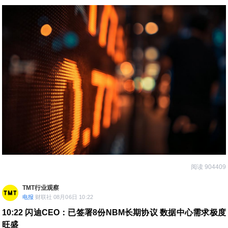
了DRAM和NAND；
③英伟达预测，2026年至2030年全球磷化铟晶圆整体需求将激增20倍左右。
阅读 904409
TMT行业观察
电报
财联社 08月06日 10:22
10:22
闪迪CEO：已签署8份NBM长期协议 数据中心需求极度
旺盛