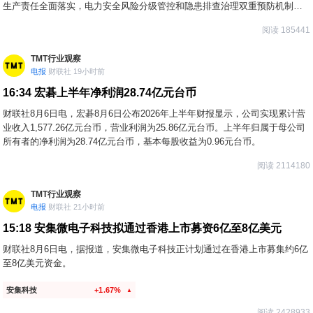
生产责任全面落实，电力安全风险分级管控和隐患排查治理双重预防机制有
效运转，重大灾害防范和应急处置能力显著增强，电力建设施工作业风险有
阅读 185441
效管控，以科技为核心的本质安全建设全面推进，推动实现从“要我安
全”向“我要安全”转变，电力安全生产形势持续稳定。
TMT行业观察
电报
财联社 19小时前
16:34
宏碁上半年净利润28.74亿元台币
财联社8月6日电，宏碁8月6日公布2026年上半年财报显示，公司实现累计营
业收入1,577.26亿元台币，营业利润为25.86亿元台币。上半年归属于母公司
所有者的净利润为28.74亿元台币，基本每股收益为0.96元台币。
阅读 2114180
TMT行业观察
电报
财联社 21小时前
15:18
安集微电子科技拟通过香港上市募资6亿至8亿美元
财联社8月6日电，据报道，安集微电子科技正计划通过在香港上市募集约6亿
至8亿美元资金。
安集科技
+1.67%
▲
阅读 2428933