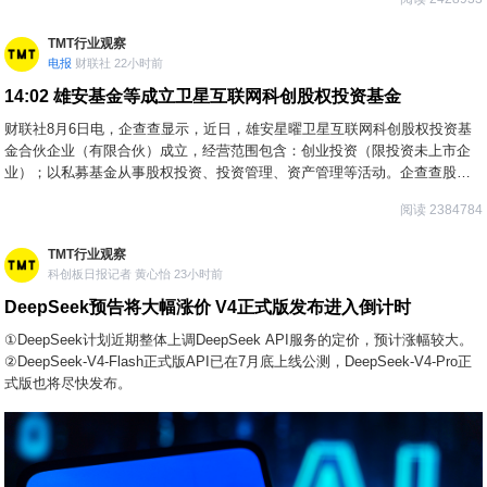
TMT行业观察
电报
财联社 22小时前
14:02
雄安基金等成立卫星互联网科创股权投资基金
财联社8月6日电，企查查显示，近日，雄安星曜卫星互联网科创股权投资基
金合伙企业（有限合伙）成立，经营范围包含：创业投资（限投资未上市企
业）；以私募基金从事股权投资、投资管理、资产管理等活动。企查查股权
穿透显示，该企业由河北雄安科技创新股权投资基金（有限合伙）、河北省
阅读 2384784
科技金融发展促进中心等共同出资。
TMT行业观察
科创板日报记者 黄心怡 23小时前
DeepSeek预告将大幅涨价 V4正式版发布进入倒计时
①DeepSeek计划近期整体上调DeepSeek API服务的定价，预计涨幅较大。
②DeepSeek-V4-Flash正式版API已在7月底上线公测，DeepSeek-V4-Pro正
式版也将尽快发布。