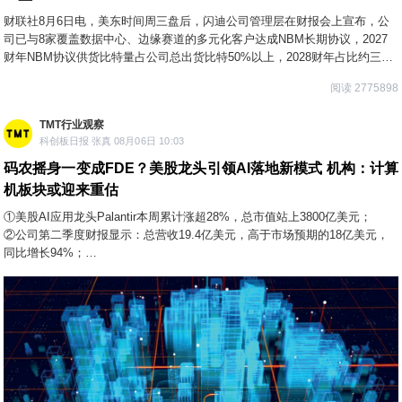
财联社8月6日电，美东时间周三盘后，闪迪公司管理层在财报会上宣布，公
司已与8家覆盖数据中心、边缘赛道的多元化客户达成NBM长期协议，2027
财年NBM协议供货比特量占公司总出货比特50%以上，2028财年占比约三分
之二。公司CEO直言：“过去我们只能预判三个月以内需求，如今手握四年以
阅读 2775898
上锁定采购量与明确盈利模型，对接全球顶级科技企业，进展超乎预期…部
分最大客户签约仅一个季度后，就主动追加未来采购需求，足以证明当下需
TMT行业观察
求环境极度旺盛，数据中心赛道尤为突出。”
科创板日报 张真 08月06日 10:03
码农摇身一变成FDE？美股龙头引领AI落地新模式 机构：计算
机板块或迎来重估
①美股AI应用龙头Palantir本周累计涨超28%，总市值站上3800亿美元；
②公司第二季度财报显示：总营收19.4亿美元，高于市场预期的18亿美元，
同比增长94%；
③首席执行官亚历克斯·卡普将本季度描述为“超乎想象”，并表示主权AI浪潮让
其“对未来极为乐观”。