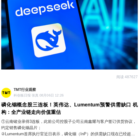
阅读 487627
TMT行业观察
科创板日报 张真 08月06日 12:26
磷化铟概念股三连板！英伟达、Lumentum预警供需缺口 机
构：全产业链走向价值重估
①云南锗业录得3连板，此前公司控股子公司云南鑫耀与客户签订供货协议，
约定销售磷化铟晶片；
②Lumentum首席执行官近日表示，磷化铟（InP）的供需缺口现在已经超过