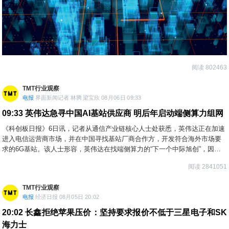
阅读 802463
TMT行业观察
电报
界面新闻记者 林腾 梁宝欣 08月06日 09:33
09:33
英伟达急寻中国AI基站供应商 明后年启动端侧算力组网
《科创板日报》6日讯，记者从通信产业链核心人士处获悉，英伟达正在加速
进入电信运营商市场，并在中国寻找基站厂商合作方，开发符合海外市场要
求的6G基站。该人士形容，英伟达在找端侧算力的“下一个中际旭创”，因为
英伟达认为，算力接下来要从数据中心传输到海量的AI终端和用户，最终需
阅读 2841051
要依赖基站的无线传输。上述人士称，英伟达推动这一项目的节奏“比较紧
迫”，希望在2027或2028年进入试验网。
TMT行业观察
电报
经济日报 08月05日 20:02
20:02
长鑫拒绝苹果压价：坚持要求报价不低于三星电子和SK
海力士