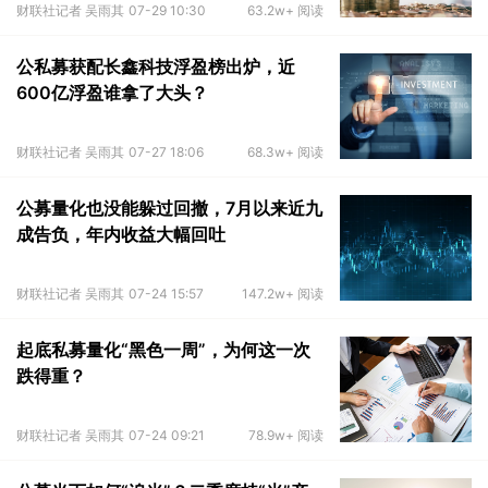
财联社记者 吴雨其
07-29 10:30
63.2w+ 阅读
公私募获配长鑫科技浮盈榜出炉，近
600亿浮盈谁拿了大头？
财联社记者 吴雨其
07-27 18:06
68.3w+ 阅读
公募量化也没能躲过回撤，7月以来近九
成告负，年内收益大幅回吐
财联社记者 吴雨其
07-24 15:57
147.2w+ 阅读
起底私募量化“黑色一周”，为何这一次
跌得重？
财联社记者 吴雨其
07-24 09:21
78.9w+ 阅读