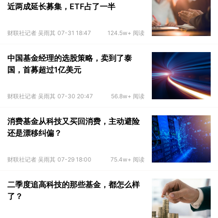
近两成延长募集，ETF占了一半
财联社记者 吴雨其
07-31 18:47
124.5w+ 阅读
中国基金经理的选股策略，卖到了泰
国，首募超过1亿美元
财联社记者 吴雨其
07-30 20:47
56.8w+ 阅读
消费基金从科技又买回消费，主动避险
还是漂移纠偏？
财联社记者 吴雨其
07-29 18:00
75.4w+ 阅读
二季度追高科技的那些基金，都怎么样
了？