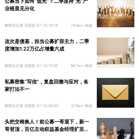
公募当下如何“追光”？二季度持“光”产
业链显见分化
财联社记者 吴雨其
07-22 16:14
76.9w+ 阅读
这次是债基，担当公募扩容主力，二季
度增加1.22万亿占增量六成
财联社记者 吴雨其
07-22 15:50
66.7w+ 阅读
私募密集“写信”，复盘回撤与应对，各
家打法不一
财联社记者 吴雨其
07-22 09:20
57.9w+ 阅读
头把交椅换人！前公募一哥退下，新一
哥登顶，百亿主动权益基金经理扩至
152位