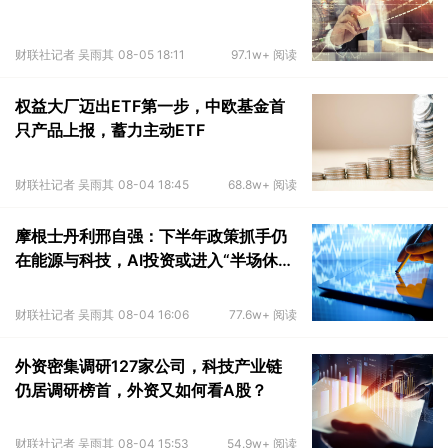
财联社记者 吴雨其
08-05 18:11
97.1w+ 阅读
权益大厂迈出ETF第一步，中欧基金首
只产品上报，蓄力主动ETF
财联社记者 吴雨其
08-04 18:45
68.8w+ 阅读
摩根士丹利邢自强：下半年政策抓手仍
在能源与科技，AI投资或进入“半场休
息”
财联社记者 吴雨其
08-04 16:06
77.6w+ 阅读
外资密集调研127家公司，科技产业链
仍居调研榜首，外资又如何看A股？
财联社记者 吴雨其
08-04 15:53
54.9w+ 阅读