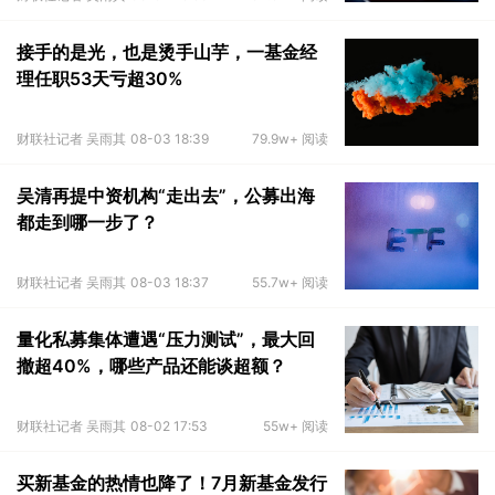
接手的是光，也是烫手山芋，一基金经
理任职53天亏超30%
财联社记者 吴雨其
08-03 18:39
79.9w+ 阅读
吴清再提中资机构“走出去”，公募出海
都走到哪一步了？
财联社记者 吴雨其
08-03 18:37
55.7w+ 阅读
量化私募集体遭遇“压力测试”，最大回
撤超40%，哪些产品还能谈超额？
财联社记者 吴雨其
08-02 17:53
55w+ 阅读
买新基金的热情也降了！7月新基金发行