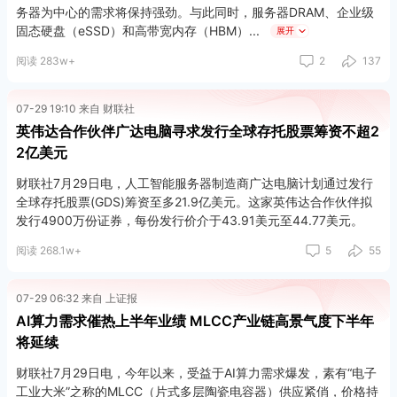
务器为中心的需求将保持强劲。与此同时，服务器DRAM、企业级
固态硬盘（eSSD）和高带宽内存（HBM）
展开
阅读 283w+
2
137
07-29 19:10 来自 财联社
英伟达合作伙伴广达电脑寻求发行全球存托股票筹资不超2
2亿美元
财联社7月29日电，人工智能服务器制造商广达电脑计划通过发行
全球存托股票(GDS)筹资至多21.9亿美元。这家英伟达合作伙伴拟
发行4900万份证券，每份发行价介于43.91美元至44.77美元。
阅读 268.1w+
5
55
07-29 06:32 来自 上证报
AI算力需求催热上半年业绩 MLCC产业链高景气度下半年
将延续
财联社7月29日电，今年以来，受益于AI算力需求爆发，素有“电子
工业大米”之称的MLCC（片式多层陶瓷电容器）供应紧俏，价格持