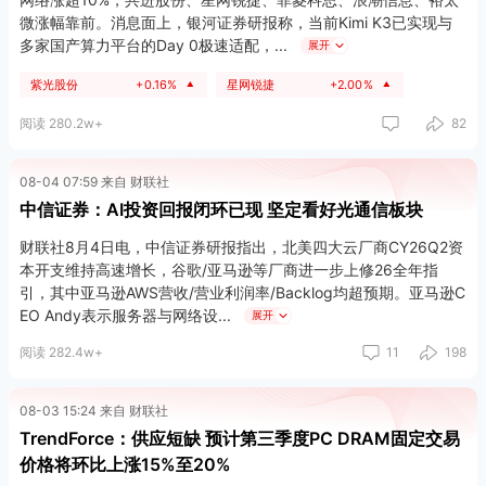
微涨幅靠前。消息面上，银河证券研报称，当前Kimi K3已实现与
多家国产算力平台的‌Day 0极速适配，
展开
紫光股份
+0.16%
星网锐捷
+2.00%
▲
▲
阅读 280.2w+
82
08-04 07:59 来自 财联社
中信证券：AI投资回报闭环已现 坚定看好光通信板块
财联社8月4日电，中信证券研报指出，北美四大云厂商CY26Q2资
本开支维持高速增长，谷歌/亚马逊等厂商进一步上修26全年指
引，其中亚马逊AWS营收/营业利润率/Backlog均超预期。亚马逊C
EO Andy表示服务器与网络设
展开
阅读 282.4w+
11
198
08-03 15:24 来自 财联社
TrendForce：供应短缺 预计第三季度PC DRAM固定交易
价格将环比上涨15%至20%