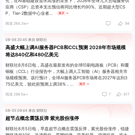
究，在AI基础建设需求高涨的背景下，2026年全球九大云端服务供
应商（CSP）总资本支出预估将同比增长约90%。近期超大型CS
P、Tier-2数据中心业者
展开
阅读 264.3w+
94
08-06 20:45 来自 财联社
高盛大幅上调AI服务器PCB和CCL预测 2028年市场规模
将达840亿和480亿美元
财联社8月6日电，高盛在最新发布的全球印刷电路板（PCB）和覆
铜板（CCL）行业报告中，大幅上调人工智能（AI）服务器相关市
场规模预测。该行预计，全球AI服务器PCB市场将在2027年达到3
75亿美元，较此前预测上调38%，
展开
阅读 298.5w+
7
617
与传统服务器周期不同，本轮增长不仅来自服务器出货量增加，还
受到PCB层数提高、高阶HDI（高密度互连）渗透、CCL材料升
级，以及整机柜内部PCB使用量增加等多重因素推动。
08-05 09:44 来自 财联社
超节点概念震荡反弹 紫光股份涨停
财联社8月5日电，早盘超节点概念震荡反弹，紫光股份涨停，锐捷
网络涨超10%，共进股份、星网锐捷、菲菱科思、浪潮信息、裕太