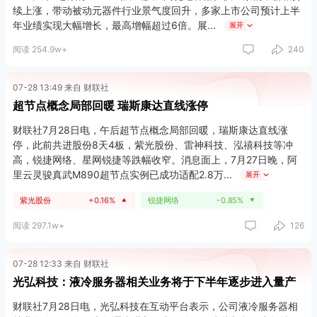
续上涨，带动被动元器件行业景气度回升，多家上市公司预计上半
年业绩实现大幅增长，最高增幅超过6倍。展
展开
阅读 254.9w+
240
07-28 13:49 来自 财联社
超节点概念局部回暖 瑞斯康达直线涨停
财联社7月28日电，午后超节点概念局部回暖，瑞斯康达直线涨
停，此前共进股份8天4板，紫光股份、雷神科技、泓禧科技等冲
高，锐捷网络、星网锐捷等跌幅收窄。消息面上，7月27日晚，阿
里云灵骏真武M890超节点实例已成功适配2.8万
展开
紫光股份
+0.16%
锐捷网络
-0.85%
▲
▼
阅读 297.1w+
126
07-28 12:33 来自 财联社
光弘科技：液冷服务器相关业务将于下半年逐步进入量产
财联社7月28日电，光弘科技在互动平台表示，公司液冷服务器相