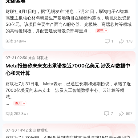
无锡落地
财联社8月1日电，据“无锡发布”消息，7月31日，耀鸿电子AI智算
高速主板核心材料研发生产基地项目在锡签约落地，项目总投资超
50亿元。该项目主要生产面向AI服务器、光模块、高端芯片等领域
的高端覆铜板，并配套建设研发总部与重点
展开
阅读 348w+
1
178
07-31 02:50 来自 财联社
Meta报告称未来支出承诺接近7000亿美元 涉及AI数据中
心和云计算
财联社7月31日电，Meta表示，已通过长期和短期协议，承诺了近
7000亿美元的未来支出，涉及人工智能数据中心、云计算等领
域。
展开
Meta在周四的一份监管申报文件中表示，公司拥有3493亿美元的
阅读 292.8w+
7
597
不可撤销合同承诺，主要涉及第三方云服务协议、服务器和网络基
础设施。该公司还有3470亿美元尚未开始的租赁承诺，尚未反映
在资产负债表中。其中仅7月份就新增了680亿美元，付款将从202
07-30 14:42 来自 财联社
7年和2028年开始。这些成本是在现有活跃租赁之外的，涵盖数据
财联社7月30日电，AI服务器制造商技嘉据悉寻求15亿美元银团贷