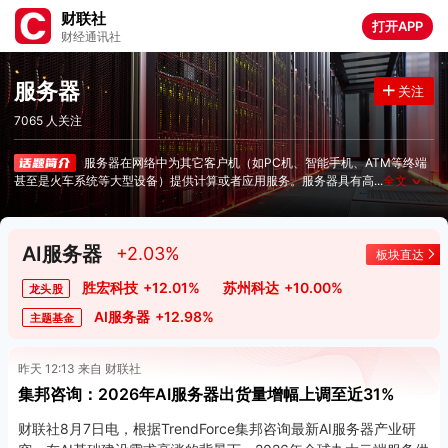
财联社
打开APP
财经通讯社
服务器
关注
7065 人关注
服务器在网络中为其它客户机（如PC机、智能手机、ATM等终端
甚至是火车系统等大型设备）提供计算或者应用服务。服务器具有高
...
全文
∨
AI服务器
+2.03%
板块直达
胜宏科技
+12.01%
苏州科达
+10.00%
龙头股
AI服务器
+12.98%
主题基金
昨天 12:13 来自 财联社
集邦咨询：2026年AI服务器出货量增幅上调至近31%
财联社8月7日电，根据TrendForce集邦咨询最新AI服务器产业研