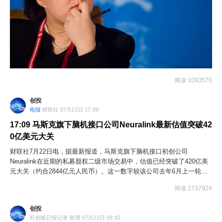
阅读 1093570
创投
电报
财联社 07月22日 17:09
17:09
马斯克旗下脑机接口公司Neuralink最新估值突破42
0亿美元大关
财联社7月22日电，据最新报道，马斯克旗下脑机接口初创公司
Neuralink在近期的私募股权二级市场交易中，估值已经突破了420亿美
元大关（约合2844亿元人民币）。这一数字较该公司去年6月上一轮融
资时的估值（90亿美元）增长了近四倍。
阅读 2737924
创投
科创板日报记者 敖瑾 07月22日 09:42