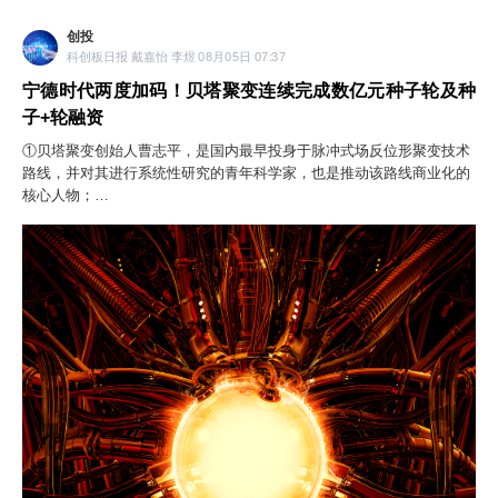
创投
科创板日报 戴嘉怡 李煜 08月05日 07:37
宁德时代两度加码！贝塔聚变连续完成数亿元种子轮及种
子+轮融资
①贝塔聚变创始人曹志平，是国内最早投身于脉冲式场反位形聚变技术
路线，并对其进行系统性研究的青年科学家，也是推动该路线商业化的
核心人物；
②当前，AI产业催生海量新型用电需求，为分布式聚变能源创造了应用
场景。