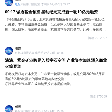
电报
科创板日报记者 李明明 07月06日 09:17
09:17
诚通基金领投 星动纪元完成新一轮10亿元融资
《科创板日报》6日讯，北京具身智能独角兽星动纪元完成新一轮10亿
元融资。本轮由诚通基金领投，以及多家大型国资基金参与：江西国
控、国元股权、渝富中新基金、杭州资本等共同参与。此外，多家知名
财务投资机构：中金雷诺、九坤创投、弘毅投资、君泰资本、盛赫资本
阅读 2912007
跟投；老股东厚雪资本、清控天诚、千山资本持续追加投资。星动纪元
两个月内已累计融资近25亿元。
创投
科创板日报记者 李明明 07月03日 19:48
滴滴、紫金矿业跨界入股宇石空间 产业资本加速涌入商业
火箭赛道
①此次股权与资本变更，并非新一轮融资动作，或是公司2026年5月官
宣的5亿元A轮融资的最终落地与实缴交割；
②跨界产业资本正在成为航天投资布局的增量。