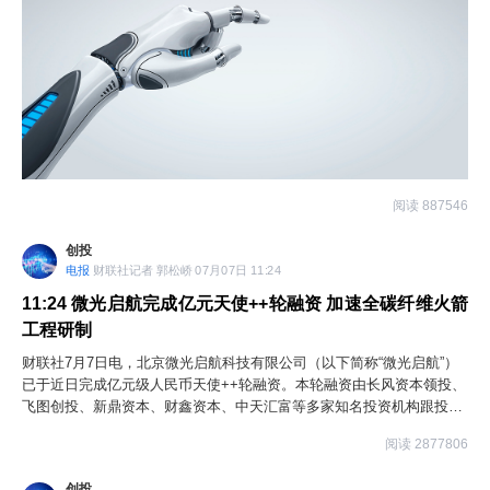
阅读 887546
创投
电报
财联社记者 郭松峤 07月07日 11:24
11:24
微光启航完成亿元天使++轮融资 加速全碳纤维火箭
工程研制
财联社7月7日电，北京微光启航科技有限公司（以下简称“微光启航”）
已于近日完成亿元级人民币天使++轮融资。本轮融资由长风资本领投、
飞图创投、新鼎资本、财鑫资本、中天汇富等多家知名投资机构跟投。
本轮融资将主要用于人才梯队建设，加速“微光一号”全碳纤维火箭和“华
阅读 2877806
光一号”全流量液氧甲烷发动机的工程研制，3.8米级直径碳纤维贮箱及
发动机核心部件投产。
创投