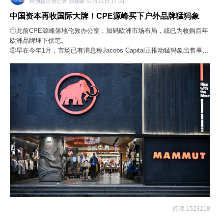
科创板日报记者 徐赐豪 07月31日 17:31
中国资本再收国际大牌！CPE源峰买下户外品牌猛犸象
①此前CPE源峰落地伦敦办公室，加码欧洲市场布局，或已为收购百年
欧洲品牌埋下伏笔。
②早在今年1月，市场已有消息称Jacobs Capital正推动猛犸象出售事
宜，估值超过5亿欧元。
阅读 1523218