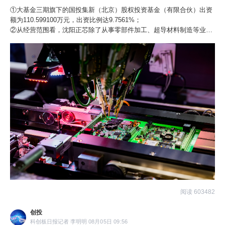
①大基金三期旗下的国投集新（北京）股权投资基金（有限合伙）出资
额为110.599100万元，出资比例达9.7561%；
②从经营范围看，沈阳正芯除了从事零部件加工、超导材料制造等业
务，它还是一家“SPV”（特殊目的载体）企业。
阅读 603482
创投
科创板日报记者 李明明 08月05日 09:56