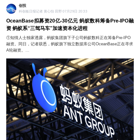
创投
科创板日报记者 黄心怡 田野 07月29日 20:33
OceanBase拟募资20亿-30亿元 蚂蚁数科筹备Pre-IPO融
资 蚂蚁系“三驾马车”加速资本化进程
①知情人士独家透露，蚂蚁集团旗下子公司蚂蚁数科正在筹备Pre-IPO
融资。同日，记者获悉，蚂蚁旗下独立数据库公司OceanBase正在寻求
A轮融资。
②此前，蚂蚁国际已于7月21日宣布完成A轮融资。至此，蚂蚁集团旗下
三家独立子公司均已开启市场化融资。