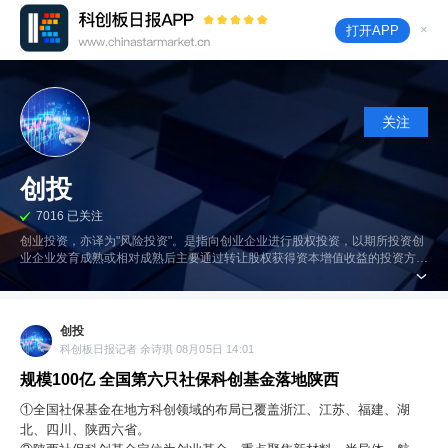
×
打开APP
关注
创投
7016 已关注
创业投资，亦译为"风险投资"。是指向创业企业进行股权投资，以期所投资创
业企业发育成熟或相对成熟后主要通过转让股权获得资本增值收益的投资方
式。
创投
科创板日报记者 余诗琪 08月05日 14:01
规模100亿 全国第六只社保科创基金落地陕西
①全国社保基金在地方科创领域的布局已覆盖浙江、江苏、福建、湖
北、四川、陕西六省。