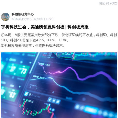
阅读 917602
科创板研究中心
科创板研究中心 06月07日 19:20
宇树科技过会，美迪凯领跑科创板 | 科创板周报
①本周，A股主要宽基指数大部分下跌，仅北证50实现正收益，科创50、科创
100、科创200分别下跌4.7%、1.0%、1.0%。
②机械板块表现居前，生物医药板块居末。