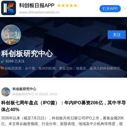
×
打开APP
关注
科创板研究中心
6268 已关注
科创板面面观：从个股、板块到机构、资金流向，做最全、最深入的科创板研究。
科创板研究中心
科创板研究中心 07月22日 19:01
科创板七周年盘点（IPO篇）：年内IPO募资206亿，其中半导
体占40%
2026年以来（截至7月21日），科创板共有12家公司IPO上市，募集金额206
亿。本文将从融资规模、行业分布、新股表现、地域及中介机构等维度，观