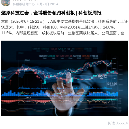
科创板研究中心 06月21日 20:54
燧原科技过会，金博股份领跑科创板 | 科创板周报
本周（2026年6月15-21日），A股主要宽基指数呈现普涨，科创系居前，上证
50居末。其中，科创50、科创100、科创200分别上涨14.9%、14.0%、
11.5%。内部呈现普涨，成长板块居前，生物医药板块居末。公司层面，金博
股份领跑科创板。
阅读 865614