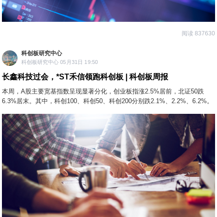
阅读 837630
科创板研究中心
科创板研究中心 05月31日 19:50
长鑫科技过会，*ST禾信领跑科创板 | 科创板周报
本周，A股主要宽基指数呈现显著分化，创业板指涨2.5%居前，北证50跌
6.3%居末。其中，科创100、科创50、科创200分别跌2.1%、2.2%、6.2%。