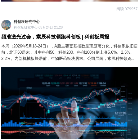
阅读 979957
科创板研究中心
科创板研究中心 05月24日 21:28
频准激光过会，索辰科技领跑科创板 | 科创板周报
本周（2026年5月18-24日），A股主要宽基指数呈现显著分化，科创系依旧居
前，北证50居末，其中科创50、科创200、科创100分别上涨5.6%、2.5%、
2.2%。内部机械板块居前，生物医药板块居末。公司层面，索辰科技领跑科
创板。