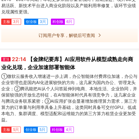
易活跃、新技术平台进入商业化阶段以及产能利用率修复，该环节业绩
兑现属性更强。
主板
3只
创业板
3只
科创板
6只
订阅用户专享，解锁后可查阅
22:14
【金牌纪要库】AI应用软件从模型成熟走向商
置顶
业化兑现，企业加速部署智能体
①微软云服务收入增速进一步上调，办公智能体付费席位加速，办公与
企业管理也是国内AI化进展较快的方向，这几家为国内办公、管理龙头
企业；②腾讯能把AI从个人问答延伸到电商、本地生活、企业协同，并
保留较强的开放生态特征，在AI智能体时代具有强竞争力，这几家企业
与腾讯业务联系紧密；③AI应用扩张会显著增加推理算力需求，第三方
算力的订单量与利用率具备上升基础，这类同时具备可交付GPU、低成
本电力、集群调度、模型适配和运维能力的第三方算力租赁企业更加受
益。
主板
5只
创业板
5只
科创板
4只