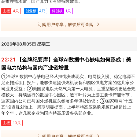
高推理需求后，国产算力卡有望持续放量。
主板
4只
创业板
4只
科创板
1只
订阅用户专享，解锁后可查阅
2026年08月05日 星期三
22:21
【金牌纪要库】全球AI数据中心缺电如何形成：美
国电力结构与国内产业链增量
①全球AI数据中心缺电已经从担忧变成现实，电网接入慢、稳定电源不
足正拖延项目投产，能够快速提供燃机设备和园区供电方案的这几家公
司业务受益；②美国发电以天然气为第一大电源，且重型燃机更适合规
模较大、持续运行的数据中心园区，透平叶片为上游主要卡产能环节，
这家国内公司已与国外燃机巨头签署多年供货协议；③国家电网“十五
五”投资规划较上一周期明显提高，上半年特高压采购规模已经超过上一
年全年，这几家企业为国内特高压设备头部企业。
主板
13只
订阅用户专享，解锁后可查阅