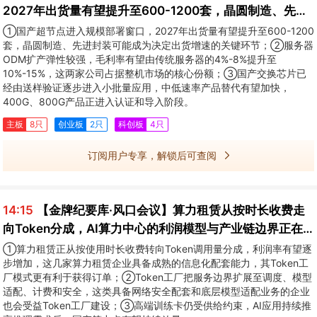
2027年出货量有望提升至600-1200套，晶圆制造、先进
封装可能成为决定出货增速的关键环节
①国产超节点进入规模部署窗口，2027年出货量有望提升至600-1200
套，晶圆制造、先进封装可能成为决定出货增速的关键环节；②服务器
ODM扩产弹性较强，毛利率有望由传统服务器的4%-8%提升至
10%-15%，这两家公司占据整机市场的核心份额；③国产交换芯片已
经由送样验证逐步进入小批量应用，中低速率产品替代有望加快，
400G、800G产品正进入认证和导入阶段。
主板
8只
创业板
2只
科创板
4只
订阅用户专享，解锁后可查阅
14:15
【金牌纪要库·风口会议】算力租赁从按时长收费走
向Token分成，AI算力中心的利润模型与产业链边界正在
重构
①算力租赁正从按使用时长收费转向Token调用量分成，利润率有望逐
步增加，这几家算力租赁企业具备成熟的信息化配套能力，其Token工
厂模式更有利于获得订单；②Token工厂把服务边界扩展至调度、模型
适配、计费和安全，这类具备网络安全配套和底层模型适配业务的企业
也会受益Token工厂建设；③高端训练卡仍受供给约束，AI应用持续推