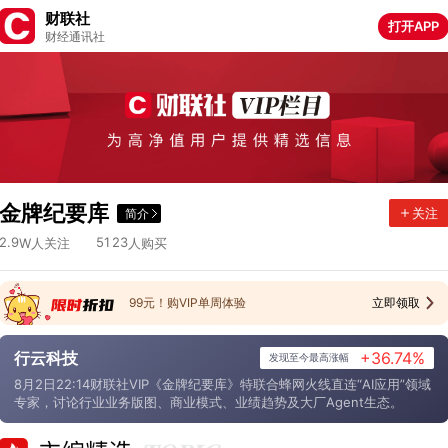
财联社
打开APP
财经通讯社
9
.
8
9
7
5
5
1
.
3
6
1
9
9
7
.
3
0
4
9
9
8
.
9
7
0
0
4
6
.
2
8
2
2
0
1
.
6
6
2
6
8
2
.
0
7
6
8
1
金牌纪要库
关注
简介
6
.
7
2
4
3
8
2
.
9
6
7
6
0
2
.
9
5
1
2
3
W人关注
人购买
99元！购VIP单周体验
立即领取
行云科技
+36.74%
发现至今最高涨幅
8月2日22:14财联社VIP《金牌纪要库》特联合蜂网火线直连“AI应用”领域
专家，讨论行业业务版图、商业模式、业绩趋势及大厂Agent生态。