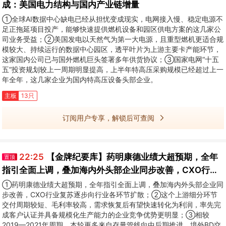
成：美国电力结构与国内产业链增量
①全球AI数据中心缺电已经从担忧变成现实，电网接入慢、稳定电源不
足正拖延项目投产，能够快速提供燃机设备和园区供电方案的这几家公
司业务受益；②美国发电以天然气为第一大电源，且重型燃机更适合规
模较大、持续运行的数据中心园区，透平叶片为上游主要卡产能环节，
这家国内公司已与国外燃机巨头签署多年供货协议；③国家电网“十五
五”投资规划较上一周期明显提高，上半年特高压采购规模已经超过上一
年全年，这几家企业为国内特高压设备头部企业。
主板
13只
订阅用户专享，解锁后可查阅
22:25
【金牌纪要库】药明康德业绩大超预期，全年
置顶
指引全面上调，叠加海内外头部企业同步改善，CXO行业
复苏逐步向行业各环节扩散，这个上游细分环节交付周期
①药明康德业绩大超预期，全年指引全面上调，叠加海内外头部企业同
步改善，CXO行业复苏逐步向行业各环节扩散；②这个上游细分环节
较短、毛利率较高，需求恢复后有望快速转化为利润
交付周期较短、毛利率较高，需求恢复后有望快速转化为利润，率先完
成客户认证并具备规模化生产能力的企业竞争优势更明显；③相较
2019—2021年周期，本轮更多来自存量管线向中后期推进、境外BD交