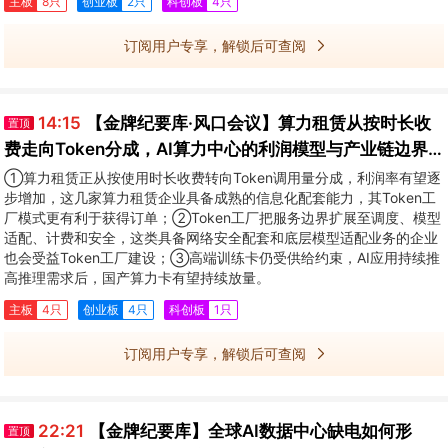
主板
8只
创业板
2只
科创板
4只
订阅用户专享，解锁后可查阅
14:15
【金牌纪要库·风口会议】算力租赁从按时长收
置顶
费走向Token分成，AI算力中心的利润模型与产业链边界
正在重构
①算力租赁正从按使用时长收费转向Token调用量分成，利润率有望逐
步增加，这几家算力租赁企业具备成熟的信息化配套能力，其Token工
厂模式更有利于获得订单；②Token工厂把服务边界扩展至调度、模型
适配、计费和安全，这类具备网络安全配套和底层模型适配业务的企业
也会受益Token工厂建设；③高端训练卡仍受供给约束，AI应用持续推
高推理需求后，国产算力卡有望持续放量。
主板
4只
创业板
4只
科创板
1只
订阅用户专享，解锁后可查阅
22:21
【金牌纪要库】全球AI数据中心缺电如何形
置顶