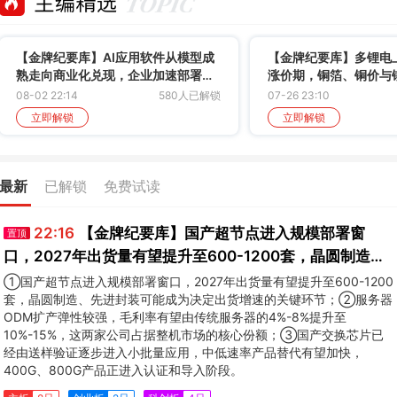
【金牌纪要库】AI应用软件从模型成
【金牌纪要库】多锂电
熟走向商业化兑现，企业加速部署智
涨价期，铜箔、铜价与
能体
何传导利润？
08-02 22:14
580人已解锁
07-26 23:10
立即解锁
立即解锁
最新
已解锁
免费试读
22:16
【金牌纪要库】国产超节点进入规模部署窗
置顶
口，2027年出货量有望提升至600-1200套，晶圆制造、
先进封装可能成为决定出货增速的关键环节
①国产超节点进入规模部署窗口，2027年出货量有望提升至600-1200
套，晶圆制造、先进封装可能成为决定出货增速的关键环节；②服务器
ODM扩产弹性较强，毛利率有望由传统服务器的4%-8%提升至
10%-15%，这两家公司占据整机市场的核心份额；③国产交换芯片已
经由送样验证逐步进入小批量应用，中低速率产品替代有望加快，
400G、800G产品正进入认证和导入阶段。