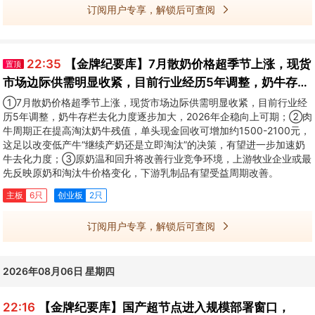
订阅用户专享，解锁后可查阅
22:35
【金牌纪要库】7月散奶价格超季节上涨，现货
置顶
市场边际供需明显收紧，目前行业经历5年调整，奶牛存栏
去化力度逐步加大，上游牧业企业或最先反映价格变化
①7月散奶价格超季节上涨，现货市场边际供需明显收紧，目前行业经
历5年调整，奶牛存栏去化力度逐步加大，2026年企稳向上可期；②肉
牛周期正在提高淘汰奶牛残值，单头现金回收可增加约1500-2100元，
这足以改变低产牛“继续产奶还是立即淘汰”的决策，有望进一步加速奶
牛去化力度；③原奶温和回升将改善行业竞争环境，上游牧业企业或最
先反映原奶和淘汰牛价格变化，下游乳制品有望受益周期改善。
主板
6只
创业板
2只
订阅用户专享，解锁后可查阅
2026年08月06日 星期四
22:16
【金牌纪要库】国产超节点进入规模部署窗口，