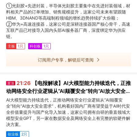
品的订单增加、销售规模提升
①光刻胶+先进封装，半导体光刻胶主要集中在先进封装领域，材
料相关产品的订单增加、销售规模提升，这家公司未来有望跟随
HBM、3DNAND等高端制程领域的增长趋势持续扩大份额；
②华为+高速连接器，这家公司是深耕连接器国产核心骨干，高速
互联产品已对接导入国内头部AI服务器厂商，深度绑定华为供应
链。
主板
1只
科创板
1只
订阅用户专享，解锁后可查阅
21:26
【电报解读】AI大模型能力持续迭代，正推
置顶
动网络安全行业逻辑从“AI颠覆安全”转向“AI放大安全需
求”，这家公司拥有自研的垂直领域大模型安全GPT
AI大模型能力持续迭代，正推动网络安全行业逻辑从“AI颠覆安
全”转向“AI放大安全需求”，机构看好国内厂商有望受益于AI时代安
全价值量提升与国产化导入加速，这家公司拥有自研的垂直领域大
模型安全GPT，另一家在数据安全及网络安全上有完整的软硬件解
决方案。
创业板
2只