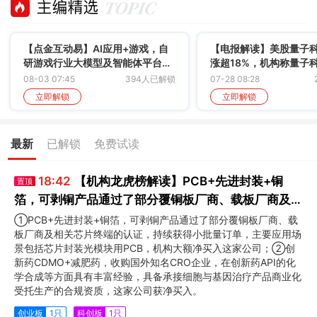
【点金互动易】AI应用+游戏，自
【电报解读】美股量子
研游戏行业大模型及智能体平台，
涨超18%，机构称量子
实现研运全链路AI降本增效，这家
沿科研走向产业验证，
08-03 07:45
394人已解锁
07-28 08:28
公司多款热门小游戏迅速登顶榜
股企业IPO已被批准注册
立即解锁
立即解锁
单，海外收入占比超三成
最新
已解锁
免费试读
18:42
【机构龙虎榜解读】PCB+先进封装+铜
置顶
箔，可剥铜产品通过了部分覆铜板厂商、载板厂商及相
关芯片终端的认证，持续获得小批量订单，主要应用场
①PCB+先进封装+铜箔，可剥铜产品通过了部分覆铜板厂商、载
板厂商及相关芯片终端的认证，持续获得小批量订单，主要应用场
景包括芯片封装光模块用PCB，机构大额净买入这家
景包括芯片封装光模块用PCB，机构大额净买入这家公司；②创
公司
新药CDMO+减肥药，收购国外知名CRO企业，在创新药API的化
学合成等方面具有丰富经验，具备承接细胞与基因治疗产品商业化
受托生产的合规资质，这家公司获净买入。
创业板
1只
科创板
1只