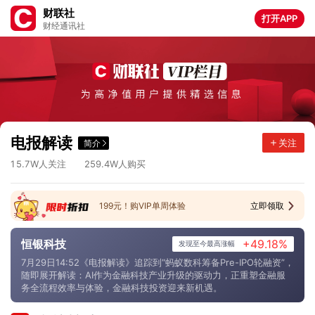
财联社
打开APP
财经通讯社
1
4
.
5
2
0
6
.
5
5
4
.
1
2
6
0
.
8
1
4
.
6
0
7
8
.
6
5
1
.
3
2
5
5
.
9
9
6
.
3
6
9
0
.
5
3
9
.
0
4
7
9
.
5
9
6
.
9
4
5
7
.
5
电报解读
关注
简介
5
0
.
5
5
7
4
.
2
8
3
.
6
2
0
3
.
2
1
5
.
7
2
5
9
.
4
W人关注
W人购买
199元！购VIP单周体验
立即领取
恒银科技
+49.18%
发现至今最高涨幅
7月29日14:52《电报解读》追踪到“蚂蚁数科筹备Pre-IPO轮融资”，
随即展开解读：AI作为金融科技产业升级的驱动力，正重塑金融服
务全流程效率与体验，金融科技投资迎来新机遇。