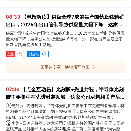
08:33
【电报解读】供应全球7成的生产国禁止钴精矿
出口，2025年出口管制导致供应量大幅下降，这家公
司出货量逾4.5万吨
供应全球7成的生产国禁止钴精矿出口，2025年出口管制导致供应
量大幅下降，这家公司出货量逾4.5万吨，另一家在出产国建立了
原料采购与初级加工基地。
主板
1只
创业板
1只
订阅用户专享，解锁后可查阅
07:39
【点金互动易】光刻胶+先进封装，半导体光刻
胶主要集中在先进封装领域，这家公司材料相关产品的
订单增加、销售规模提升
①光刻胶+先进封装，半导体光刻胶主要集中在先进封装领域，材
料相关产品的订单增加、销售规模提升，这家公司未来有望跟随
HBM、3DNAND等高端制程领域的增长趋势持续扩大份额；
②华为+高速连接器，这家公司是深耕连接器国产核心骨干，高速
互联产品已对接导入国内头部AI服务器厂商，深度绑定华为供应