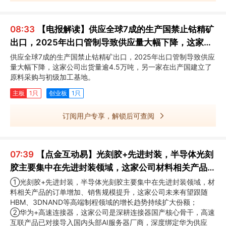
08:33
【电报解读】供应全球7成的生产国禁止钴精矿
出口，2025年出口管制导致供应量大幅下降，这家公
司出货量逾4.5万吨
供应全球7成的生产国禁止钴精矿出口，2025年出口管制导致供应
量大幅下降，这家公司出货量逾4.5万吨，另一家在出产国建立了
原料采购与初级加工基地。
主板
1只
创业板
1只
订阅用户专享，解锁后可查阅
07:39
【点金互动易】光刻胶+先进封装，半导体光刻
胶主要集中在先进封装领域，这家公司材料相关产品的
订单增加、销售规模提升
①光刻胶+先进封装，半导体光刻胶主要集中在先进封装领域，材
料相关产品的订单增加、销售规模提升，这家公司未来有望跟随
HBM、3DNAND等高端制程领域的增长趋势持续扩大份额；
②华为+高速连接器，这家公司是深耕连接器国产核心骨干，高速
互联产品已对接导入国内头部AI服务器厂商，深度绑定华为供应