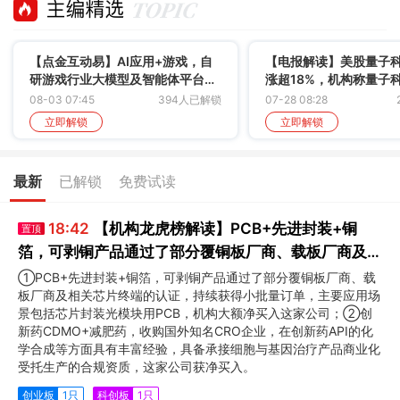
【点金互动易】AI应用+游戏，自
【电报解读】美股量子
研游戏行业大模型及智能体平台，
涨超18%，机构称量子
实现研运全链路AI降本增效，这家
沿科研走向产业验证，
08-03 07:45
394人已解锁
07-28 08:28
公司多款热门小游戏迅速登顶榜
股企业IPO已被批准注册
立即解锁
立即解锁
单，海外收入占比超三成
最新
已解锁
免费试读
18:42
【机构龙虎榜解读】PCB+先进封装+铜
置顶
箔，可剥铜产品通过了部分覆铜板厂商、载板厂商及相
关芯片终端的认证，持续获得小批量订单，主要应用场
①PCB+先进封装+铜箔，可剥铜产品通过了部分覆铜板厂商、载
板厂商及相关芯片终端的认证，持续获得小批量订单，主要应用场
景包括芯片封装光模块用PCB，机构大额净买入这家
景包括芯片封装光模块用PCB，机构大额净买入这家公司；②创
公司
新药CDMO+减肥药，收购国外知名CRO企业，在创新药API的化
学合成等方面具有丰富经验，具备承接细胞与基因治疗产品商业化
受托生产的合规资质，这家公司获净买入。
创业板
1只
科创板
1只