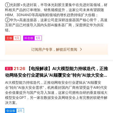
品的订单增加、销售规模提升
①光刻胶+先进封装，半导体光刻胶主要集中在先进封装领域，材
料相关产品的订单增加、销售规模提升，这家公司未来有望跟随
HBM、3DNAND等高端制程领域的增长趋势持续扩大份额；
②华为+高速连接器，这家公司是深耕连接器国产核心骨干，高速
互联产品已对接导入国内头部AI服务器厂商，深度绑定华为供应
链。
主板
1只
科创板
1只
订阅用户专享，解锁后可查阅
21:26
【电报解读】AI大模型能力持续迭代，正推
置顶
动网络安全行业逻辑从“AI颠覆安全”转向“AI放大安全需
求”，这家公司拥有自研的垂直领域大模型安全GPT
AI大模型能力持续迭代，正推动网络安全行业逻辑从“AI颠覆安
全”转向“AI放大安全需求”，机构看好国内厂商有望受益于AI时代安
全价值量提升与国产化导入加速，这家公司拥有自研的垂直领域大
模型安全GPT，另一家在数据安全及网络安全上有完整的软硬件解
决方案。
创业板
2只