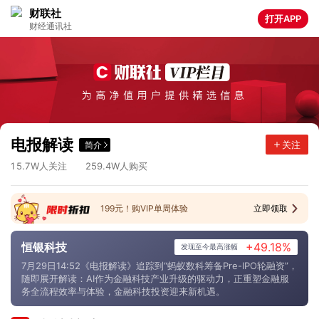
财联社
打开APP
财经通讯社
9
5
.
8
0
8
9
.
1
2
8
.
6
1
4
9
.
2
4
6
.
2
5
3
8
.
4
2
4
.
9
5
2
9
.
2
3
8
.
5
0
1
0
.
9
3
2
.
6
5
5
4
.
9
6
6
.
3
0
5
4
.
8
电报解读
关注
简介
4
8
.
9
0
4
8
.
9
4
4
.
5
9
9
0
.
0
1
5
.
7
2
5
9
.
4
W人关注
W人购买
199元！购VIP单周体验
立即领取
恒银科技
+49.18%
发现至今最高涨幅
7月29日14:52《电报解读》追踪到“蚂蚁数科筹备Pre-IPO轮融资”，
随即展开解读：AI作为金融科技产业升级的驱动力，正重塑金融服
务全流程效率与体验，金融科技投资迎来新机遇。