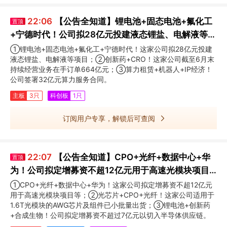
22:06
【公告全知道】锂电池+固态电池+氟化工
置顶
+宁德时代！公司拟28亿元投建液态锂盐、电解液等项
目
①锂电池+固态电池+氟化工+宁德时代！这家公司拟28亿元投建
液态锂盐、电解液等项目；②创新药+CRO！这家公司截至6月末
持续经营业务在手订单664亿元；③算力租赁+机器人+IP经济！
公司签署32亿元算力服务合同。
主板
3只
科创板
1只
订阅用户专享，解锁后可查阅
22:07
【公告全知道】CPO+光纤+数据中心+华
置顶
为！公司拟定增募资不超12亿元用于高速光模块项目
等
①CPO+光纤+数据中心+华为！这家公司拟定增募资不超12亿元
用于高速光模块项目等；②光芯片+CPO+光纤！这家公司适用于
1.6T光模块的AWG芯片及组件已小批量出货；③锂电池+创新药
+合成生物！公司拟定增募资不超过7亿元以切入半导体供应链。