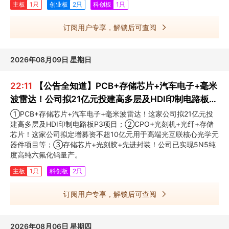
主板
1只
创业板
2只
科创板
1只
订阅用户专享，解锁后可查阅
2026年08月09日 星期日
22:11
【公告全知道】PCB+存储芯片+汽车电子+毫米
波雷达！公司拟21亿元投建高多层及HDI印制电路板
P3项目
①PCB+存储芯片+汽车电子+毫米波雷达！这家公司拟21亿元投
建高多层及HDI印制电路板P3项目；②CPO+光刻机+光纤+存储
芯片！这家公司拟定增募资不超10亿元用于高端光互联核心光学元
器件项目等；③存储芯片+光刻胶+先进封装！公司已实现5N5纯
度高纯六氟化钨量产。
主板
1只
科创板
2只
订阅用户专享，解锁后可查阅
2026年08月06日 星期四