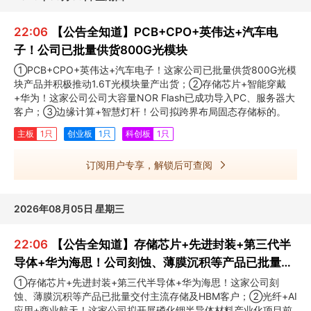
22:06
【公告全知道】PCB+CPO+英伟达+汽车电
子！公司已批量供货800G光模块
①PCB+CPO+英伟达+汽车电子！这家公司已批量供货800G光模
块产品并积极推动1.6T光模块量产出货；②存储芯片+智能穿戴
+华为！这家公司公司大容量NOR Flash已成功导入PC、服务器大
客户；③边缘计算+智慧灯杆！公司拟跨界布局固态存储标的。
主板
1只
创业板
1只
科创板
1只
订阅用户专享，解锁后可查阅
2026年08月05日 星期三
22:06
【公告全知道】存储芯片+先进封装+第三代半
导体+华为海思！公司刻蚀、薄膜沉积等产品已批量交
付主流存储及HBM客户
①存储芯片+先进封装+第三代半导体+华为海思！这家公司刻
蚀、薄膜沉积等产品已批量交付主流存储及HBM客户；②光纤+AI
应用+商业航天！这家公司拟开展磷化铟半导体材料产业化项目前