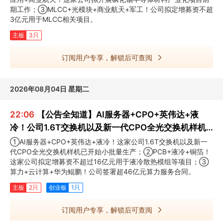
期工作；③MLCC+光模块+商业航天+军工！公司拟定增募资不超
3亿元用于MLCC相关项目。
主板
3只
订阅用户专享，解锁后可查阅
2026年08月04日 星期二
22:06
【公告全知道】AI服务器+CPO+英伟达+液
冷！公司1.6T交换机以及新一代CPO全光交换机样机
已开始小批量生产
①AI服务器+CPO+英伟达+液冷！这家公司1.6T交换机以及新一
代CPO全光交换机样机已开始小批量生产；②PCB+液冷+铜箔！
这家公司拟定增募资不超过16亿元用于液冷散热模组等项目；③
算力+云计算+华为鲲鹏！公司签署超46亿元算力服务合同。
主板
2只
创业板
1只
订阅用户专享，解锁后可查阅