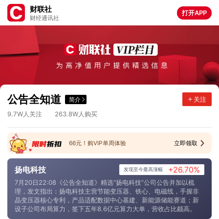
财联社
打开APP
财经通讯社
5
.
3
8
4
9
.
0
8
.
1
6
3
1
.
2
9
.
8
9
0
8
.
3
3
.
6
0
8
3
.
8
3
.
6
3
4
6
.
0
6
.
3
6
7
7
.
5
6
.
3
5
4
0
.
0
公告全知道
关注
简介
9
.
5
3
9
4
.
8
6
.
0
5
8
8
.
3
9
.
7
2
6
3
.
8
W人关注
W人购买
66元！购VIP单周体验
立即领取
扬电科技
+26.70%
发现至今最高涨幅
7月20日22:08《公告全知道》精选“扬电科技”公司公告并加以梳
理，发文指出：扬电科技主营节能变压器、铁心、电磁线，手握非
晶变压器核心专利，产品适配数据中心基建、新能源储能赛道；新
设子公司布局算力，签下五年8.6亿元算力大单，营收占比颇高。