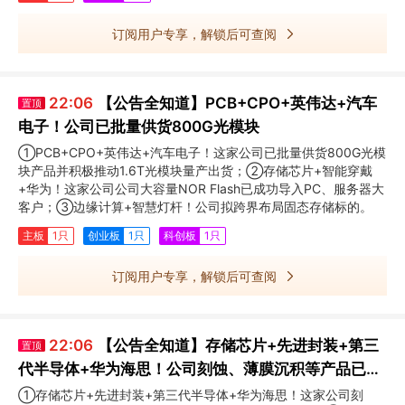
订阅用户专享，解锁后可查阅
22:06
【公告全知道】PCB+CPO+英伟达+汽车
置顶
电子！公司已批量供货800G光模块
①PCB+CPO+英伟达+汽车电子！这家公司已批量供货800G光模
块产品并积极推动1.6T光模块量产出货；②存储芯片+智能穿戴
+华为！这家公司公司大容量NOR Flash已成功导入PC、服务器大
客户；③边缘计算+智慧灯杆！公司拟跨界布局固态存储标的。
主板
1只
创业板
1只
科创板
1只
订阅用户专享，解锁后可查阅
22:06
【公告全知道】存储芯片+先进封装+第三
置顶
代半导体+华为海思！公司刻蚀、薄膜沉积等产品已批
量交付主流存储及HBM客户
①存储芯片+先进封装+第三代半导体+华为海思！这家公司刻