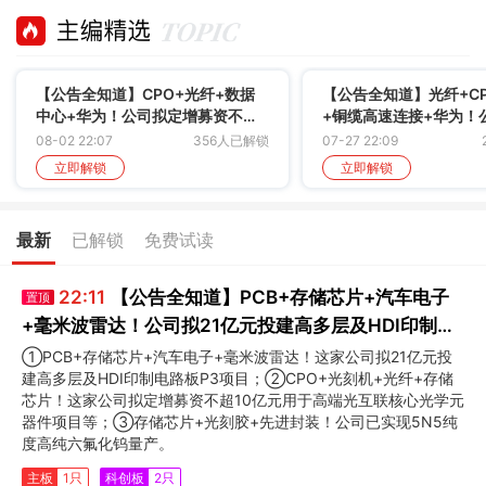
【公告全知道】CPO+光纤+数据
【公告全知道】光纤+C
中心+华为！公司拟定增募资不超
+铜缆高速连接+华为！
12亿元用于高速光模块项目等
45亿元光纤光缆长期合
08-02 22:07
356人已解锁
07-27 22:09
立即解锁
立即解锁
最新
已解锁
免费试读
22:11
【公告全知道】PCB+存储芯片+汽车电子
置顶
+毫米波雷达！公司拟21亿元投建高多层及HDI印制电
路板P3项目
①PCB+存储芯片+汽车电子+毫米波雷达！这家公司拟21亿元投
建高多层及HDI印制电路板P3项目；②CPO+光刻机+光纤+存储
芯片！这家公司拟定增募资不超10亿元用于高端光互联核心光学元
器件项目等；③存储芯片+光刻胶+先进封装！公司已实现5N5纯
度高纯六氟化钨量产。
主板
1只
科创板
2只