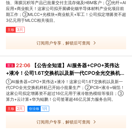
蚀、薄膜沉积等产品已批量交付主流存储及HBM客户；②光纤+AI
应用+商业航天！这家公司拟开展磷化铟半导体材料产业化项目前
期工作；③MLCC+光模块+商业航天+军工！公司拟定增募资不超
3亿元用于MLCC相关项目。
主板
3只
订阅用户专享，解锁后可查阅
22:06
【公告全知道】AI服务器+CPO+英伟达
置顶
+液冷！公司1.6T交换机以及新一代CPO全光交换机样
机已开始小批量生产
①AI服务器+CPO+英伟达+液冷！这家公司1.6T交换机以及新一
代CPO全光交换机样机已开始小批量生产；②PCB+液冷+铜箔！
这家公司拟定增募资不超过16亿元用于液冷散热模组等项目；③
算力+云计算+华为鲲鹏！公司签署超46亿元算力服务合同。
主板
2只
创业板
1只
订阅用户专享，解锁后可查阅