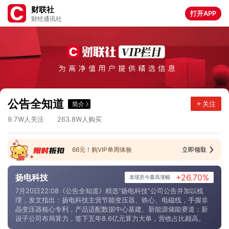
财联社
打开APP
财经通讯社
7
.
2
9
0
9
.
8
3
.
4
5
8
8
.
6
9
.
1
4
9
3
.
8
6
.
6
9
1
9
.
4
3
.
0
5
4
7
.
2
4
.
3
5
6
8
.
4
9
.
4
3
4
0
.
1
公告全知道
关注
简介
1
.
1
9
5
2
.
5
3
.
1
6
8
0
.
1
9
.
7
2
6
3
.
8
W人关注
W人购买
66元！购VIP单周体验
立即领取
扬电科技
+26.70%
发现至今最高涨幅
7月20日22:08《公告全知道》精选“扬电科技”公司公告并加以梳
理，发文指出：扬电科技主营节能变压器、铁心、电磁线，手握非
晶变压器核心专利，产品适配数据中心基建、新能源储能赛道；新
设子公司布局算力，签下五年8.6亿元算力大单，营收占比颇高。