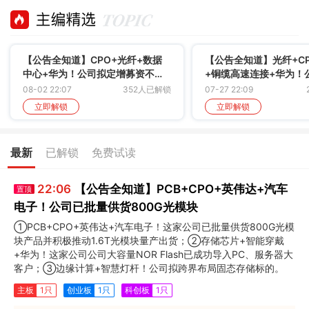
【公告全知道】CPO+光纤+数据
【公告全知道】光纤+C
中心+华为！公司拟定增募资不超
+铜缆高速连接+华为！
12亿元用于高速光模块项目等
45亿元光纤光缆长期合
08-02 22:07
352人已解锁
07-27 22:09
立即解锁
立即解锁
最新
已解锁
免费试读
22:06
【公告全知道】PCB+CPO+英伟达+汽车
置顶
电子！公司已批量供货800G光模块
①PCB+CPO+英伟达+汽车电子！这家公司已批量供货800G光模
块产品并积极推动1.6T光模块量产出货；②存储芯片+智能穿戴
+华为！这家公司公司大容量NOR Flash已成功导入PC、服务器大
客户；③边缘计算+智慧灯杆！公司拟跨界布局固态存储标的。
主板
1只
创业板
1只
科创板
1只