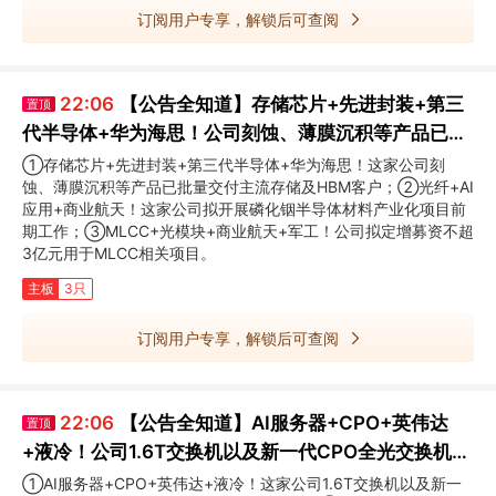
订阅用户专享，解锁后可查阅
22:06
【公告全知道】存储芯片+先进封装+第三
置顶
代半导体+华为海思！公司刻蚀、薄膜沉积等产品已批
量交付主流存储及HBM客户
①存储芯片+先进封装+第三代半导体+华为海思！这家公司刻
蚀、薄膜沉积等产品已批量交付主流存储及HBM客户；②光纤+AI
应用+商业航天！这家公司拟开展磷化铟半导体材料产业化项目前
期工作；③MLCC+光模块+商业航天+军工！公司拟定增募资不超
3亿元用于MLCC相关项目。
主板
3只
订阅用户专享，解锁后可查阅
22:06
【公告全知道】AI服务器+CPO+英伟达
置顶
+液冷！公司1.6T交换机以及新一代CPO全光交换机样
机已开始小批量生产
①AI服务器+CPO+英伟达+液冷！这家公司1.6T交换机以及新一