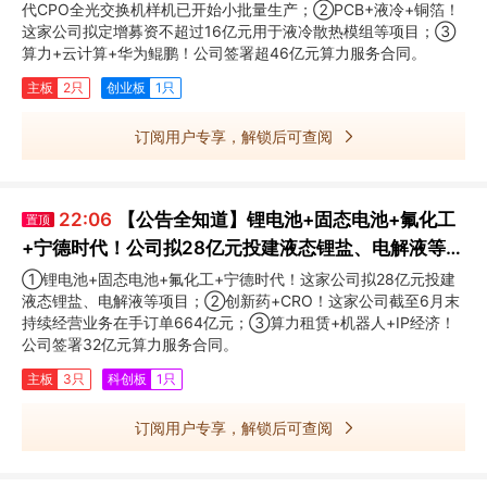
代CPO全光交换机样机已开始小批量生产；②PCB+液冷+铜箔！
这家公司拟定增募资不超过16亿元用于液冷散热模组等项目；③
算力+云计算+华为鲲鹏！公司签署超46亿元算力服务合同。
主板
2只
创业板
1只
订阅用户专享，解锁后可查阅
22:06
【公告全知道】锂电池+固态电池+氟化工
置顶
+宁德时代！公司拟28亿元投建液态锂盐、电解液等项
目
①锂电池+固态电池+氟化工+宁德时代！这家公司拟28亿元投建
液态锂盐、电解液等项目；②创新药+CRO！这家公司截至6月末
持续经营业务在手订单664亿元；③算力租赁+机器人+IP经济！
公司签署32亿元算力服务合同。
主板
3只
科创板
1只
订阅用户专享，解锁后可查阅