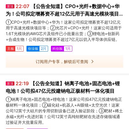
22:07
【公告全知道】CPO+光纤+数据中心+华
置顶
为！公司拟定增募资不超12亿元用于高速光模块项目
等
①CPO+光纤+数据中心+华为！这家公司拟定增募资不超12亿元
用于高速光模块项目等；②光芯片+CPO+光纤！这家公司适用于
1.6T光模块的AWG芯片及组件已小批量出货；③锂电池+创新药
+合成生物！公司拟定增募资不超过7亿元以切入半导体供应链。
主板
1只
创业板
2只
科创板
1只
订阅用户专享，解锁后可查阅
22:19
【公告全知道】钠离子电池+固态电池+锂
置顶
电池！公司拟47亿元投建钠电正极材料一体化项目
①钠离子电池+固态电池+锂电池！这家公司拟47亿元投建钠电正
极材料一体化项目；②碳化硅+机器人+AI眼镜+太空光伏！这家
公司12英寸大硅片的专用切割设备已进入验证阶段；③靶材+稀土
永磁+光纤+先进封装！公司12英寸高纯钽靶材在先进存储领域通
过验证并大批量应用。