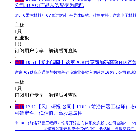
公司3D AOI产品从选配变为标配
①UTG柔性材料+TGV先进封装+半导体级锆、硅新材料，这家电子材
主板
1只
创业板
1只
订阅用户专享，解锁后可查阅
置顶
19:51
【机构调研】这家PCB供应商加码高阶HDI产
这家PCB供应商通信与数据基础设施业务收入增速超100%，公司在珠海基
主板
1只
订阅用户专享，解锁后可查阅
置顶
17:12
【风口研报·公司】FDE（前沿部署工程师）培
强确定性、低估值、高股息属性
①FDE（前沿部署工程师）培养开始走向体系化实践，公司金融AI Ag
            ②这家公司兼具成长强确定性、低估值、高股息