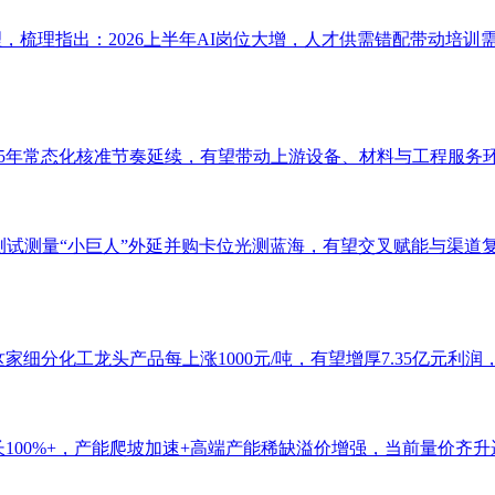
以梳理，梳理指出：2026上半年AI岗位大增，人才供需错配带动
近5年常态化核准节奏延续，有望带动上游设备、材料与工程服务
家测试测量“小巨人”外延并购卡位光测蓝海，有望交叉赋能与渠
家细分化工龙头产品每上涨1000元/吨，有望增厚7.35亿元利
100%+，产能爬坡加速+高端产能稀缺溢价增强，当前量价齐升