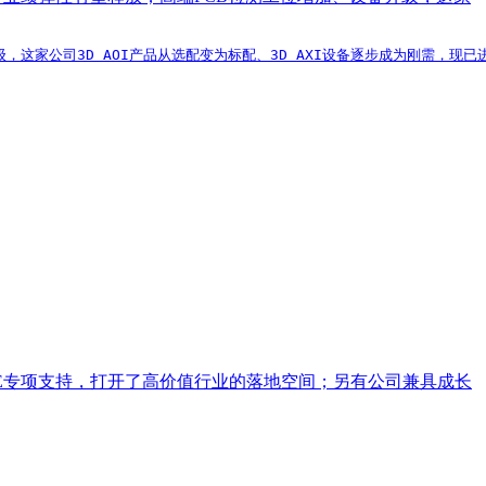
，这家公司3D AOI产品从选配变为标配、3D AXI设备逐步成为刚需，现
FDE专项支持，打开了高价值行业的落地空间；另有公司兼具成长