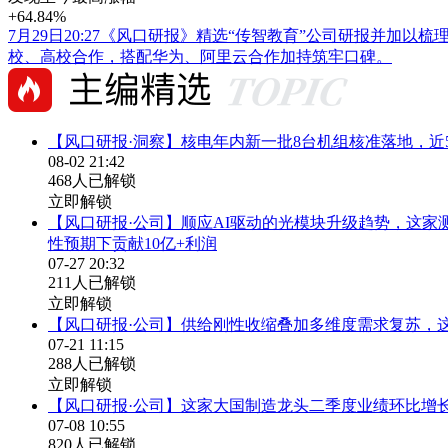
+64.84%
7月29日20:27《风口研报》精选“传智教育”公司研报并加
校、高校合作，搭配华为、阿里云合作加持筑牢口碑。
【风口研报·洞察】核电年内新一批8台机组核准落地，
08-02 21:42
468人已解锁
立即解锁
【风口研报·公司】顺应AI驱动的光模块升级趋势，这
性预期下贡献10亿+利润
07-27 20:32
211人已解锁
立即解锁
【风口研报·公司】供给刚性收缩叠加多维度需求复苏，这
07-21 11:15
288人已解锁
立即解锁
【风口研报·公司】这家大国制造龙头二季度业绩环比增长
07-08 10:55
820人已解锁