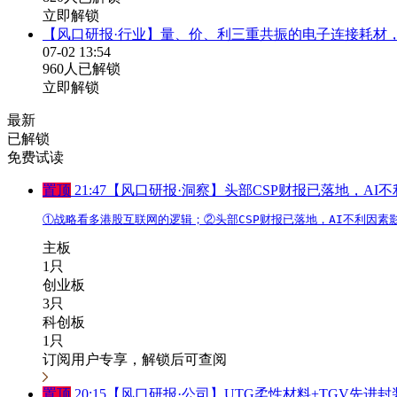
立即解锁
【风口研报·行业】量、价、利三重共振的电子连接耗材，
07-02 13:54
960人已解锁
立即解锁
最新
已解锁
免费试读
置顶
21:47
【风口研报·洞察】头部CSP财报已落地，A
①战略看多港股互联网的逻辑；②头部CSP财报已落地，AI不利因
主板
1只
创业板
3只
科创板
1只
订阅用户专享，解锁后可查阅
置顶
20:15
【风口研报·公司】UTG柔性材料+TGV先