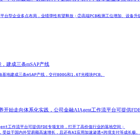
料平台型企业多点布局，业绩弹性有望释放；②高端PCB检测工位增加、设备升级
能，建成三条mSAP产线
地建成三条mSAP产线，交付800G和1.6T光模块PCB。
养开始走向体系化实践，公司金融AIAgent工作流平台可提供
ent工作流平台可提供FDE专项支持，打开了高价值行业的落地空间；

属性，受益于国内外贸易额高速增长，且还有AI应用加速渗透+跨境支付等成长极。