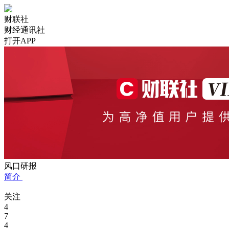
财联社
财经通讯社
打开APP
风口研报
简介
关注
4
7
4