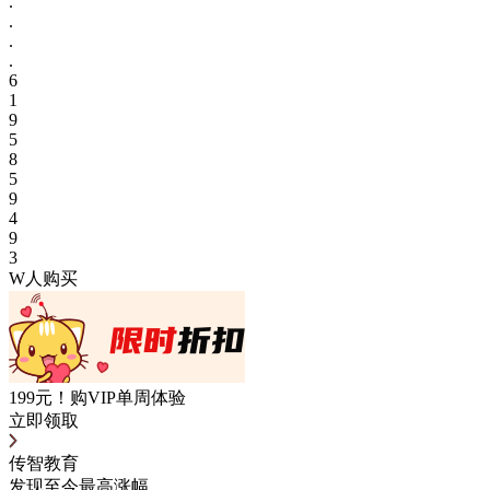
.
.
.
.
6
1
9
5
8
5
9
4
9
3
W人购买
199元！购VIP单周体验
立即领取
传智教育
发现至今最高涨幅