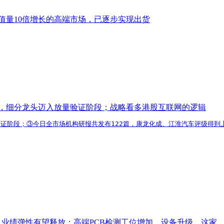
值量10倍增长的高端市场，已逐步实现出货
分布，细分龙头迈入放量验证阶段；战略看多港股互联网的逻辑
验证阶段；③今日全市场机构研报共发布122篇，康龙化成、江淮汽车评级得
，业绩弹性有望释放；高端PCB检测工位增加、设备升级，这家