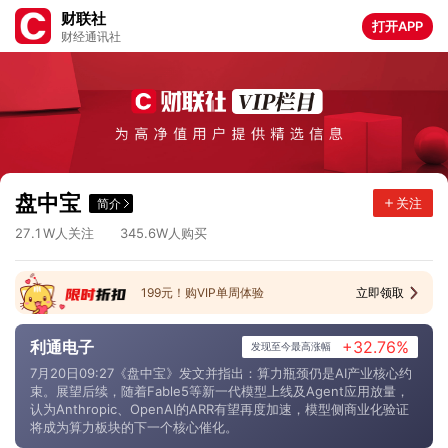
财联社
打开APP
财经通讯社
1
1
.
1
9
1
1
.
6
3
8
.
9
2
1
7
.
9
0
8
.
9
1
3
3
.
3
8
8
.
8
3
4
5
.
5
9
2
.
7
2
6
1
.
7
1
3
.
5
5
2
4
.
0
0
0
.
3
6
6
2
.
3
盘中宝
关注
简介
4
1
.
2
6
4
1
.
8
0
0
.
0
4
9
7
.
4
2
7
.
1
3
4
5
.
6
W人关注
W人购买
199元！购VIP单周体验
立即领取
利通电子
+32.76%
发现至今最高涨幅
7月20日09:27《盘中宝》发文并指出：算力瓶颈仍是AI产业核心约
束。展望后续，随着Fable5等新一代模型上线及Agent应用放量，
认为Anthropic、OpenAI的ARR有望再度加速，模型侧商业化验证
将成为算力板块的下一个核心催化。