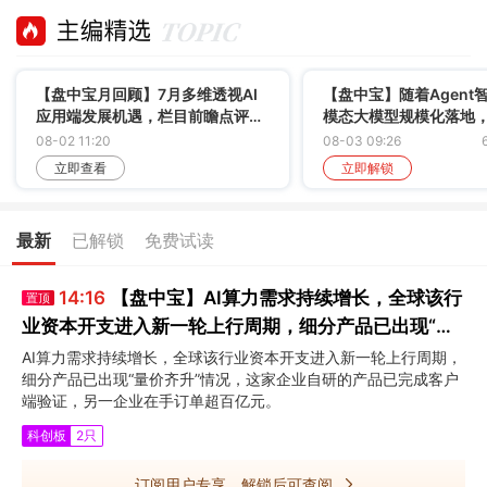
【盘中宝月回顾】7月多维透视AI
【盘中宝】随着Agent
应用端发展机遇，栏目前瞻点评
模态大模型规模化落地
AI+游戏、传媒、制药等多个细分
力需求快速增长，供需
08-02 11:20
08-03 09:26
方向
大，这家企业与多个公
立即查看
立即解锁
算力中心
最新
已解锁
免费试读
14:16
【盘中宝】AI算力需求持续增长，全球该行
置顶
业资本开支进入新一轮上行周期，细分产品已出现“量
价齐升”情况，这家企业在手订单超百亿元
AI算力需求持续增长，全球该行业资本开支进入新一轮上行周期，
细分产品已出现“量价齐升”情况，这家企业自研的产品已完成客户
端验证，另一企业在手订单超百亿元。
科创板
2只
订阅用户专享，解锁后可查阅