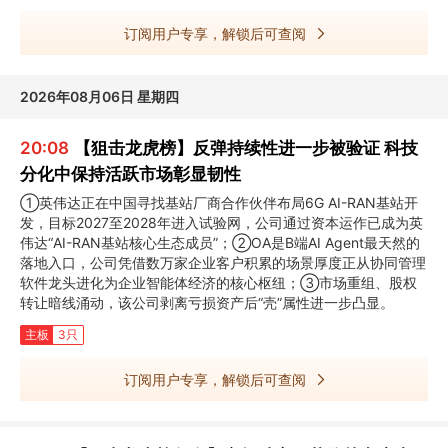
订阅用户专享，解锁后可查阅
2026年08月06日 星期四
20:08
【狙击龙虎榜】反弹持续性进一步被验证 科技
分化中保持活跃市场彰显韧性
①英伟达正在中国寻找基站厂商合作伙伴布局6G AI-RAN基站开
发，目标2027至2028年进入试验网，公司通过资本运作已成为英
伟达“AI-RAN基站核心生态成员”；②OA是B端AI Agent最天然的
落地入口，公司凭借数万家企业客户积累的场景厚度正从协同管理
软件龙头进化为企业智能体经济的核心枢纽；③市场重组、股权
转让暗线涌动，该公司剥离亏损资产后“壳”属性进一步凸显。
主板
3只
订阅用户专享，解锁后可查阅