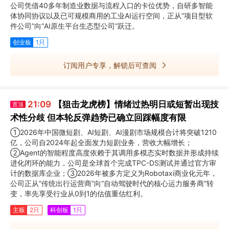
公司凭借40多年制造业数据与流程入口的卡位优势，自研多智能
体协同协议以及已可规模商用的工业AI运行空间，正从“项目型软
件公司”向“AI原生平台生态型公司”跃迁。
创业板
1只
订阅用户专享，解锁后可查阅
21:09
【狙击龙虎榜】情绪过热明日或短暂出现技
置顶
术性分歧 但本轮反弹趋势已确立回踩幅度有限
①2026年中国微短剧、AI短剧、AI漫剧市场规模合计将突破1210
亿，公司自2024年起全面发力短剧业务，营收大幅增长；
②Agent的智能程度高度依赖于其调用多模态实时数据并形成持续
进化闭环的能力，公司是全球首个完成TPC-DS测试并通过官方审
计的数据库企业；③2026年被多方定义为Robotaxi商业化元年，
公司正从“传统出行运营商”向“自动驾驶时代的核心运力服务商”转
变，率先享受行业从0到1的估值重估红利。
主板
2只
科创板
1只