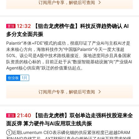
订阅用户专享，解锁后可查阅
12:32
【狙击龙虎榜午盘】科技反弹趋势确认 AI
置顶
多分支全面共振
Palantir“本体+FDE”模式的成功，彻底印证了产业AI与主权AI才是
未来核心方向，海致科技作为“中国版Palantir”今天一度大涨超
50%。该公司是A股中技术路线最接近、落地进度同步且具备国家
队资质的核心标的，目前正处于从“数据智能基础设施”向“产业级AI
Agent核心供应商”跃迁的价值重估起点。
创业板
1只
订阅用户专享，解锁后可查阅
21:40
【狙击龙虎榜】双创单边走强科技股迎来全
置顶
面反弹 算力硬件与AI应用双主线共振
①近期Lumentum CEO表示磷化铟的供应紧张程度已超越DRAM
和NAND存储芯片，AXT财报以真金白银验证了AI光互联需求的爆