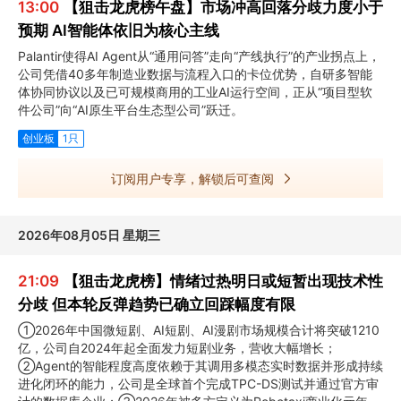
13:00
【狙击龙虎榜午盘】市场冲高回落分歧力度小于
预期 AI智能体依旧为核心主线
Palantir使得AI Agent从“通用问答”走向“产线执行”的产业拐点上，
公司凭借40多年制造业数据与流程入口的卡位优势，自研多智能
体协同协议以及已可规模商用的工业AI运行空间，正从“项目型软
件公司”向“AI原生平台生态型公司”跃迁。
创业板
1只
订阅用户专享，解锁后可查阅
2026年08月05日 星期三
21:09
【狙击龙虎榜】情绪过热明日或短暂出现技术性
分歧 但本轮反弹趋势已确立回踩幅度有限
①2026年中国微短剧、AI短剧、AI漫剧市场规模合计将突破1210
亿，公司自2024年起全面发力短剧业务，营收大幅增长；
②Agent的智能程度高度依赖于其调用多模态实时数据并形成持续
进化闭环的能力，公司是全球首个完成TPC-DS测试并通过官方审