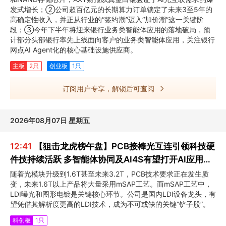
发式增长；②公司超百亿元的长期算力订单锁定了未来3至5年的
高确定性收入，并正从行业的“签约潮”迈入“加价潮”这一关键阶
段；③今年下半年将迎来银行业务类智能体应用的落地破局，预
计部分头部银行率先上线面向客户的业务类智能体应用，关注银行
网点AI Agent化的核心基础设施供应商。
主板
2只
创业板
1只
订阅用户专享，解锁后可查阅
2026年08月07日 星期五
12:41
【狙击龙虎榜午盘】PCB接棒光互连引领科技硬
件技持续活跃 多智能体协同及AI4S有望打开AI应用新
空间
随着光模块升级到1.6T甚至未来3.2T，PCB技术要求正在发生质
变，未来1.6T以上产品将大量采用mSAP工艺。而mSAP工艺中，
LDI曝光和图形电镀是关键核心环节。公司是国内LDI设备龙头，有
望凭借其解析度更高的LDI技术，成为不可或缺的关键“铲子股”。
科创板
1只