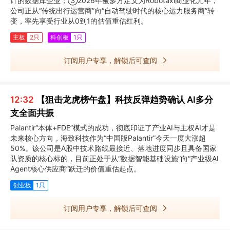
计的数据库企业；③2026年被多方定义为Robotaxi商业化元年，
公司正从“传统出行运营商”向“自动驾驶时代的核心运力服务商”转
变，率先享受行业从0到1的估值重估红利。
主板
2只
科创板
1只
订阅用户专享，解锁后可查阅
12:32
【狙击龙虎榜午盘】科技反弹趋势确认 AI多分
支全面共振
Palantir“本体+FDE”模式的成功，彻底印证了产业AI与主权AI才是
未来核心方向，海致科技作为“中国版Palantir”今天一度大涨超
50%。该公司是A股中技术路线最接近、落地进度同步且具备国家
队资质的核心标的，目前正处于从“数据智能基础设施”向“产业级AI
Agent核心供应商”跃迁的价值重估起点。
创业板
1只
订阅用户专享，解锁后可查阅