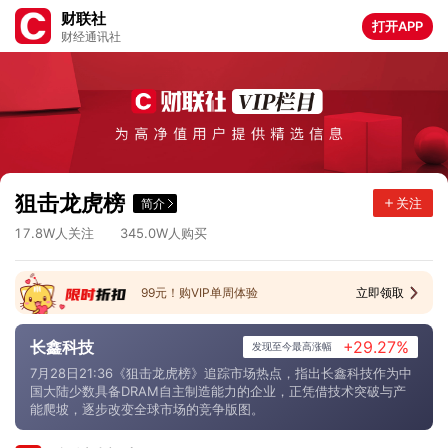
财联社
打开APP
财经通讯社
2
2
.
5
7
0
4
.
9
8
9
.
9
0
3
7
.
5
0
8
.
6
3
6
1
.
0
6
7
.
8
7
8
8
.
8
5
0
.
8
3
1
3
.
0
6
0
.
2
7
0
3
.
9
1
7
.
3
1
8
5
.
5
狙击龙虎榜
关注
简介
0
8
.
1
2
2
8
.
4
5
3
.
9
2
5
0
.
1
1
7
.
8
3
4
5
.
0
W人关注
W人购买
99元！购VIP单周体验
立即领取
长鑫科技
+29.27%
发现至今最高涨幅
7月28日21:36《狙击龙虎榜》追踪市场热点，指出长鑫科技作为中
国大陆少数具备DRAM自主制造能力的企业，正凭借技术突破与产
能爬坡，逐步改变全球市场的竞争版图。