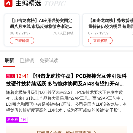
【狙击龙虎榜】AI应用强势突围定
【狙击龙虎榜】指数普
调八月主线 市场反弹将循序渐进难
量特征仍较为明显 短期
以一蹴而就
有望迎来新一轮周期
08-02 21:37
787人已解锁
07-27 19:59
立即解锁
立即解锁
最新
已解锁
免费试读
12:41
【狙击龙虎榜午盘】PCB接棒光互连引领科
置顶
技硬件技持续活跃 多智能体协同及AI4S有望打开AI应
用新空间
随着光模块升级到1.6T甚至未来3.2T，PCB技术要求正在发生质
变，未来1.6T以上产品将大量采用mSAP工艺。而mSAP工艺中，
LDI曝光和图形电镀是关键核心环节。公司是国内LDI设备龙头，有
望凭借其解析度更高的LDI技术，成为不可或缺的关键“铲子股”。
科创板
1只
订阅用户专享，解锁后可查阅