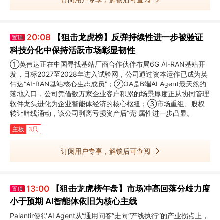
20:08
【狙击龙虎榜】反弹持续性进一步被验证
置顶
科技分化中保持活跃市场彰显韧性
①英伟达正在中国寻找基站厂商合作伙伴布局6G AI-RAN基站开
发，目标2027至2028年进入试验网，公司通过资本运作已成为英
伟达“AI-RAN基站核心生态成员”；②OA是B端AI Agent最天然的
落地入口，公司凭借数万家企业客户积累的场景厚度正从协同管理
软件龙头进化为企业智能体经济的核心枢纽；③市场重组、股权
转让暗线涌动，该公司剥离亏损资产后“壳”属性进一步凸显。
主板
3只
订阅用户专享，解锁后可查阅
13:00
【狙击龙虎榜午盘】市场冲高回落分歧力度
置顶
小于预期 AI智能体依旧为核心主线
Palantir使得AI Agent从“通用问答”走向“产线执行”的产业拐点上，