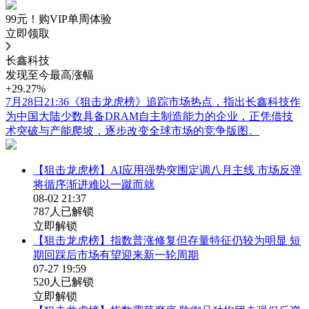
99元！购VIP单周体验
立即领取
长鑫科技
发现至今最高涨幅
+29.27%
7月28日21:36《狙击龙虎榜》追踪市场热点，指出长鑫科技作
为中国大陆少数具备DRAM自主制造能力的企业，正凭借技
术突破与产能爬坡，逐步改变全球市场的竞争版图。
【狙击龙虎榜】AI应用强势突围定调八月主线 市场反弹
将循序渐进难以一蹴而就
08-02 21:37
787人已解锁
立即解锁
【狙击龙虎榜】指数普涨修复但存量特征仍较为明显 短
期回踩后市场有望迎来新一轮周期
07-27 19:59
520人已解锁
立即解锁