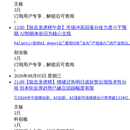
主板
3只
订阅用户专享，解锁后可查阅
13:00
【狙击龙虎榜午盘】市场冲高回落分歧力度小于预
期 AI智能体依旧为核心主线
Palantir使得AI Agent从“通用问答”走向“产线执行”的
创业板
1只
订阅用户专享，解锁后可查阅
2026年08月05日 星期三
21:09
【狙击龙虎榜】情绪过热明日或短暂出现技术性分
歧 但本轮反弹趋势已确立回踩幅度有限
①2026年中国微短剧、AI短剧、AI漫剧市场规模合计将突破121
主板
2只
科创板
1只