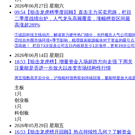
2026年06月27日 星期六
09:54
【狙击龙虎榜季度回顾】直击主力买卖思路，栏目
二季度战绩出炉，人气龙头高频覆盖，涨幅榜首区间最
高涨超289%
①追踪科技主线动态，解读算力硬件热门细分，光纤概念人气公司期间最高
②结合外围市场环境+季节影响，梳理煤炭能源板块对于资金的吸引点
2026年06月14日 星期日
18:53
【狙击龙虎榜】增量资金入场超跌方向走强 下周关
注量能是否进一步放大以改变市场结构性行情
周五指数高开后分化，沪指相对强势双创持续回落，量能明显放大或
主板
1只
创业板
1只
科创板
1只
2026年05月29日 星期五
16:53
【狙击龙虎榜月回顾】热点持续性几何？了解资金