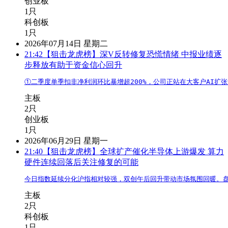
创业板
1只
科创板
1只
2026年07月14日 星期二
21:42
【狙击龙虎榜】深V反转修复恐慌情绪 中报业绩逐
步释放有助于资金信心回升
①二季度单季扣非净利润环比暴增超200%，公司正站在大客户AI扩
主板
2只
创业板
1只
2026年06月29日 星期一
21:40
【狙击龙虎榜】全球扩产催化半导体上游爆发 算力
硬件连续回落后关注修复的可能
今日指数延续分化沪指相对较强，双创午后回升带动市场氛围回暖。
主板
2只
科创板
1只