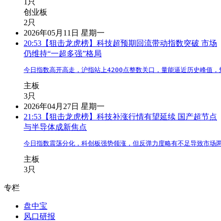
1只
创业板
2只
2026年05月11日 星期一
20:53
【狙击龙虎榜】科技超预期回流带动指数突破 市场
仍维持“一超多强”格局
今日指数高开高走，沪指站上4200点整数关口，量能逼近历史峰值
主板
3只
2026年04月27日 星期一
21:53
【狙击龙虎榜】科技补涨行情有望延续 国产超节点
与半导体成新焦点
今日指数震荡分化，科创板强势领涨，但反弹力度略有不足导致市场
主板
3只
专栏
盘中宝
风口研报