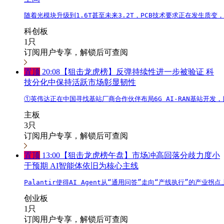
随着光模块升级到1.6T甚至未来3.2T，PCB技术要求正在发生质变
科创板
1只
订阅用户专享，解锁后可查阅
置顶
20:08
【狙击龙虎榜】反弹持续性进一步被验证 科
技分化中保持活跃市场彰显韧性
①英伟达正在中国寻找基站厂商合作伙伴布局6G AI-RAN基站开发
主板
3只
订阅用户专享，解锁后可查阅
置顶
13:00
【狙击龙虎榜午盘】市场冲高回落分歧力度小
于预期 AI智能体依旧为核心主线
Palantir使得AI Agent从“通用问答”走向“产线执行”的
创业板
1只
订阅用户专享，解锁后可查阅