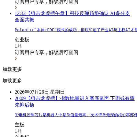
订阅用户专享，解锁后可查阅
12:32
【狙击龙虎榜午盘】科技反弹趋势确认 AI多分支
全面共振
Palantir“本体+FDE”模式的成功，彻底印证了产业AI与主权
创业板
1只
订阅用户专享，解锁后可查阅
加载更多
加载更多
2026年07月26日 星期日
20:09
【狙击龙虎榜】指数地量进入磨底尾声 下周或有望
先抑后扬
①电机控制芯片是机器人中是价值量最高、技术壁垒最深的核心零部件
主板
1只