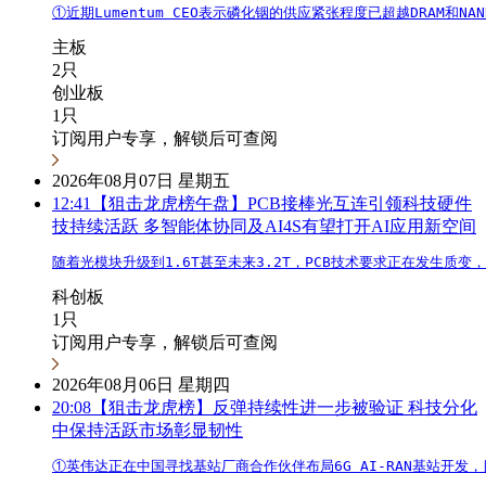
①近期Lumentum CEO表示磷化铟的供应紧张程度已超越DRA
主板
2只
创业板
1只
订阅用户专享，解锁后可查阅
2026年08月07日 星期五
12:41
【狙击龙虎榜午盘】PCB接棒光互连引领科技硬件
技持续活跃 多智能体协同及AI4S有望打开AI应用新空间
随着光模块升级到1.6T甚至未来3.2T，PCB技术要求正在发生质变
科创板
1只
订阅用户专享，解锁后可查阅
2026年08月06日 星期四
20:08
【狙击龙虎榜】反弹持续性进一步被验证 科技分化
中保持活跃市场彰显韧性
①英伟达正在中国寻找基站厂商合作伙伴布局6G AI-RAN基站开发