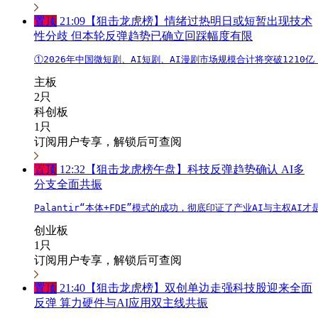
置顶
21:09
【狙击龙虎榜】情绪过热明日或短暂出现技术
性分歧 但本轮反弹趋势已确立回踩幅度有限
①2026年中国微短剧、AI短剧、AI漫剧市场规模合计将突破121
主板
2只
科创板
1只
订阅用户专享，解锁后可查阅
置顶
12:32
【狙击龙虎榜午盘】科技反弹趋势确认 AI多
分支全面共振
Palantir“本体+FDE”模式的成功，彻底印证了产业AI与主权
创业板
1只
订阅用户专享，解锁后可查阅
置顶
21:40
【狙击龙虎榜】双创单边走强科技股迎来全面
反弹 算力硬件与AI应用双主线共振