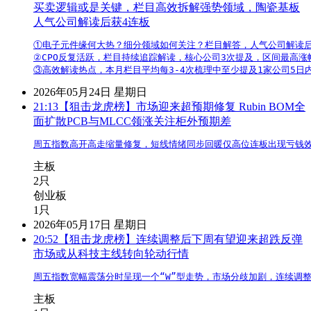
买卖逻辑或是关键，栏目高效拆解强势领域，陶瓷基板
人气公司解读后获4连板
①电子元件缘何大热？细分领域如何关注？栏目解答，人气公司解读后
②CPO反复活跃，栏目持续追踪解读，核心公司3次提及，区间最高涨幅超
③高效解读热点，本月栏目平均每3-4次梳理中至少提及1家公司5日
2026年05月24日 星期日
21:13
【狙击龙虎榜】市场迎来超预期修复 Rubin BOM全
面扩散PCB与MLCC领涨关注柜外预期差
周五指数高开高走缩量修复，短线情绪同步回暖仅高位连板出现亏钱效应，
主板
2只
创业板
1只
2026年05月17日 星期日
20:52
【狙击龙虎榜】连续调整后下周有望迎来超跌反弹
市场或从科技主线转向轮动行情
周五指数宽幅震荡分时呈现一个“W”型走势，市场分歧加剧，连续调
主板