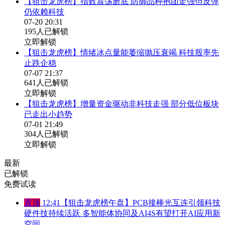
【狙击龙虎榜】指数震荡磨底 防御品种抱团走强但反弹
仍依赖科技
07-20 20:31
195人已解锁
立即解锁
【狙击龙虎榜】情绪冰点量能萎缩抛压衰竭 科技股率先
止跌企稳
07-07 21:37
641人已解锁
立即解锁
【狙击龙虎榜】增量资金驱动非科技走强 部分低位板块
已走出小趋势
07-01 21:49
304人已解锁
立即解锁
最新
已解锁
免费试读
置顶
12:41
【狙击龙虎榜午盘】PCB接棒光互连引领科技
硬件技持续活跃 多智能体协同及AI4S有望打开AI应用新
空间