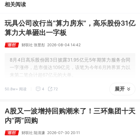
相关阅读
玩具公司改行当“算力房东”，高乐股份31亿
算力大单砸出一字板
财联社 张昱彤
2026-08-04 14:42
8月4日高乐股份因3日披露31.95亿元5年期算力服务合同
一字涨停，总市值达109亿元，该笔为今年6月跨界算力以
展开
50.8w+ 阅读
4
72
A股又一波增持回购潮来了！三环集团十天
内“两”回购
财联社 陆清濂
2026-07-30 20:11