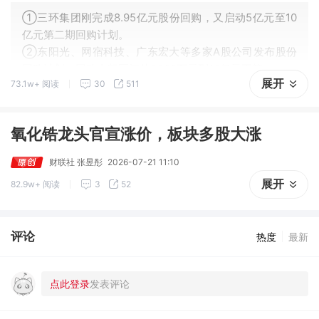
①三环集团刚完成8.95亿元股份回购，又启动5亿元至10
亿元第二期回购计划。
②东阳光、网宿科技、广东宏大等多家A股公司发布股份
回购计划，回购金额区间从3000万元到10亿元不等。
展开
73.1w+ 阅读
30
511
氧化锆龙头官宣涨价，板块多股大涨
财联社 张昱彤
2026-07-21 11:10
展开
82.9w+ 阅读
3
52
评论
热度
最新