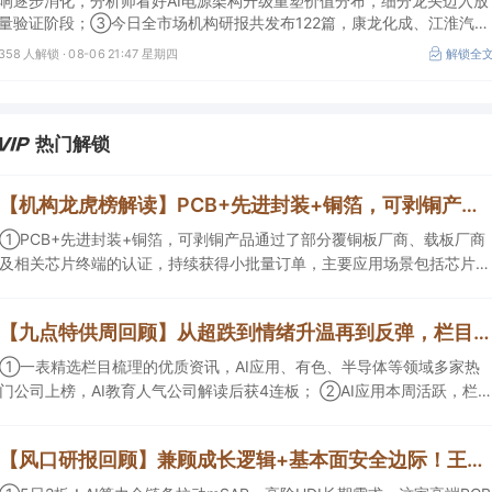
响逐步消化，分析师看好AI电源架构升级重塑价值分布，细分龙头迈入放
量验证阶段；③今日全市场机构研报共发布122篇，康龙化成、江淮汽车
评级得到上调，9家公司获得首度覆盖，其中乔锋智能获新财富分析师深
358 人解锁 ·
08-06 21:47 星期四
解锁全
度覆盖；④在个股机构关注度排行中，华峰化学首次上榜，前五名依次
为东鹏饮料>药明康德>百润股份>华峰化学>健盛集团。
热门解锁
【机构龙虎榜解读】PCB+先进封装+铜箔，可剥铜产品通过了部分覆铜板厂商、载板厂商及相关芯片终端的认证，持续获得小批量订单，主要应用场景包括芯片封装光模块用PCB，机构大额净买入这家公司
①PCB+先进封装+铜箔，可剥铜产品通过了部分覆铜板厂商、载板厂商
及相关芯片终端的认证，持续获得小批量订单，主要应用场景包括芯片封
装光模块用PCB，机构大额净买入这家公司；②创新药CDMO+减肥药，
收购国外知名CRO企业，在创新药API的化学合成等方面具有丰富经验，
【九点特供周回顾】从超跌到情绪升温再到反弹，栏目梳理AI应用题材逻辑，AI教育人气公司解读后获4连板
具备承接细胞与基因治疗产品商业化受托生产的合规资质，这家公司获净
买入。
①一表精选栏目梳理的优质资讯，AI应用、有色、半导体等领域多家热
门公司上榜，AI教育人气公司解读后获4连板； ②AI应用本周活跃，栏目
解读海外映射，梳理教育、传媒、游戏等景气方向，焦点公司3日最高涨
超20%； ③磷化铟概念异军突起，栏目以机构视角前瞻产业供需情况，
【风口研报回顾】兼顾成长逻辑+基本面安全边际！王牌自营前瞻覆盖“pcb+MLCC+电子布”，梳理AI产业链优质标的“深坑起跳”
提及2家核心公司双双涨停。