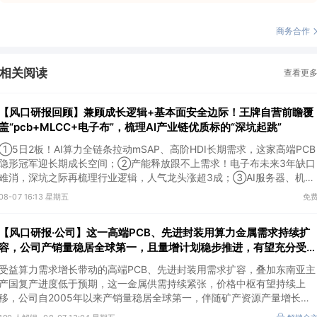
商务合作
相关阅读
查看更
【风口研报回顾】兼顾成长逻辑+基本面安全边际！王牌自营前瞻覆
盖“pcb+MLCC+电子布”，梳理AI产业链优质标的“深坑起跳”
①5日2板！AI算力全链条拉动mSAP、高阶HDI长期需求，这家高端PCB
隐形冠军迎长期成长空间；②产能释放跟不上需求！电子布未来3年缺口
难消，深坑之际再梳理行业逻辑，人气龙头涨超3成；③AI服务器、机器
人带动MLCC景气周期持续！这家公司扩产、涨价预期暂未被市场定价，
08-07 16:13 星期五
免
王牌自营前瞻捕捉“预期差”，3日大涨26%。
【风口研报·公司】这一高端PCB、先进封装用算力金属需求持续扩
容，公司产销量稳居全球第一，且量增计划稳步推进，有望充分受益
价格上行
受益算力需求增长带动的高端PCB、先进封装用需求扩容，叠加东南亚主
产国复产进度低于预期，这一金属供需持续紧张，价格中枢有望持续上
移，公司自2005年以来产销量稳居全球第一，伴随矿产资源产量增长与
冶炼产能整合并举，公司市占率有望进一步提升，同时有望充分受益金属