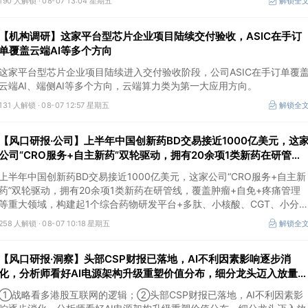
190 人解锁 ·
08-07 13:04 星期五
解锁全
价格上行。
【机构调研】这家平台型芯片企业项目陆续交付验收，ASIC在手订
单覆盖云端AI等多个方向
这家平台型芯片企业项目陆续进入交付验收阶段，公司ASIC在手订单覆
云端AI、端侧AI等多个方向，云端算力类为第一大应用方向。
131 人解锁 ·
08-07 12:57 星期五
解锁全
【风口研报·公司】上半年中国创新药BD交易接近1000亿美元，这
公司“CRO服务+自主新药”双轮驱动，拥有20余项1类新药在研管
线，覆盖肿瘤+自免+疼痛管理等重大领域
上半年中国创新药BD交易接近1000亿美元，这家公司“CRO服务+自主新
药”双轮驱动，拥有20余项1类新药在研管线，覆盖肿瘤+自免+疼痛管理
等重大领域，构建起1个综合药物研发平台+多肽、小核酸、CGT、小分
4个创新技术平台，创新转型成果正逐步兑现。
258 人解锁 ·
08-07 10:18 星期五
解锁全
【风口研报·洞察】头部CSP财报已落地，AI不利因素影响逐步消
化，分析师看好AI电源架构升级重塑价值分布，细分龙头迈入放量验
证阶段；战略看多港股互联网的逻辑
①战略看多港股互联网的逻辑；②头部CSP财报已落地，AI不利因素影