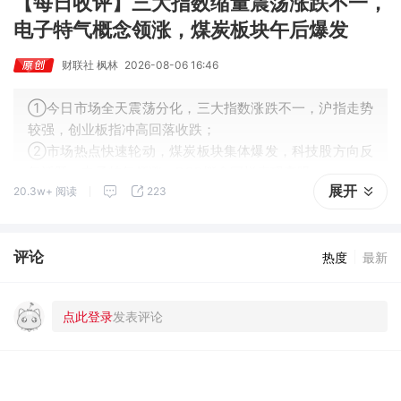
【每日收评】三大指数缩量震荡涨跌不一，
电子特气概念领涨，煤炭板块午后爆发
财联社 枫林
2026-08-06 16:46
①今日市场全天震荡分化，三大指数涨跌不一，沪指走势
较强，创业板指冲高回落收跌；
②市场热点快速轮动，煤炭板块集体爆发，科技股方向反
复活跃，电子特气领涨，PCB概念同样表现亮眼。
展开
20.3w+ 阅读
223
评论
热度
最新