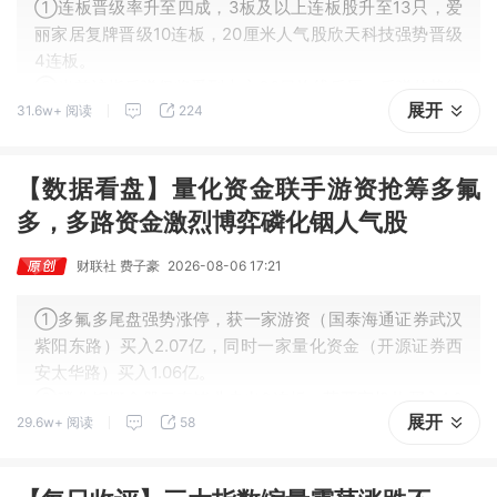
①连板晋级率升至四成，3板及以上连板股升至13只，爱
丽家居复牌晋级10连板，20厘米人气股欣天科技强势晋级
4连板。
②当前沪指反弹仍将受到上方30日均线反压，反弹趋势能
展开
31.6w+ 阅读
224
否延续仍取决于能否持续站稳日线布林中轨线上方。
【数据看盘】量化资金联手游资抢筹多氟
多，多路资金激烈博弈磷化铟人气股
财联社 费子豪
2026-08-06 17:21
①多氟多尾盘强势涨停，获一家游资（国泰海通证券武汉
紫阳东路）买入2.07亿，同时一家量化资金（开源证券西
安太华路）买入1.06亿。
②磷化铟概念股云南锗业走出3连板，获两家机构买入1.0
展开
29.6w+ 阅读
58
1亿，深股通买入2.43亿，一家游资买入1.6亿，同时遭一
家量化卖出1.26亿。