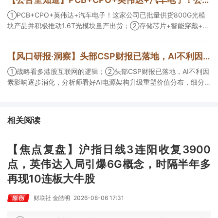
换芯片已经由送样验证逐步进入小批量应用，中低速率产品替代有
望加快，400G、800G产品正进入认证和导入阶段。
①PCB+CPO+英伟达+汽车电子！这家公司已批量供货800G光模
块产品并积极推动1.6T光模块量产出货；②存储芯片+智能穿戴+华
为！这家公司公司大容量NOR Flash已成功导入PC、服务器大客
户；③边缘计算+智慧灯杆！公司拟跨界布局固态存储标的。
【风口研报·洞察】头部CSP财报已落地，AI不利因素影响逐步消化，分析师看好AI电源架构升级重塑价值分布，细分龙头迈入放量验证阶段；战略看多港股互联网的逻辑
①战略看多港股互联网的逻辑；②头部CSP财报已落地，AI不利因
素影响逐步消化，分析师看好AI电源架构升级重塑价值分布，细分
龙头迈入放量验证阶段；③今日全市场机构研报共发布122篇，康
龙化成、江淮汽车评级得到上调，9家公司获得首度覆盖，其中乔锋
智能获新财富分析师深度覆盖；④在个股机构关注度排行中，华峰
相关阅读
化学首次上榜，前五名依次为东鹏饮料>药明康德>百润股份>华峰
化学>健盛集团。
【焦点复盘】沪指日线3连阳收复3900
点，英伟达入局引爆6G概念，时隔半年多
再现10连板大牛股
财联社 金皓明
2026-08-06 17:31