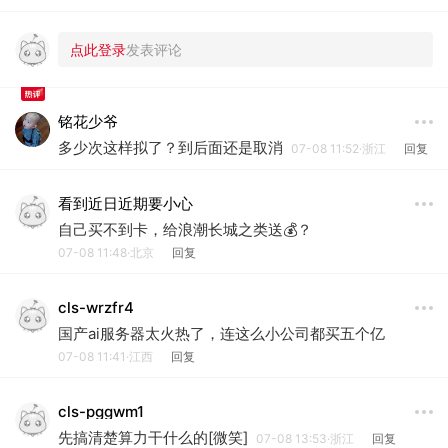
铭花少爷
多少次这样拟了？到后面还是取消
07-08 11:52·浙江
回复
看到近日近期要小心
自己买不到卡，给浪潮长城之类送💰？
07-08 11:48·北京
回复
cls-wrzfr4
国产ai服务器太火热了，连这么小公司都买五个亿
07-08 11:41·江西
回复
cls-pggwm1
先搞清楚算力干什么的[微笑]
07-08 13:53·浙江
回复