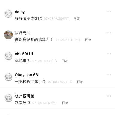
daisy
好好做集成灶吧
07-08 12:30·浙江
回复
星君无泪
做厨房设备的搞算力？
07-08 23:41·上海
回复
cls-5fd11f
你也来？
07-08 18:54·广东
回复
Okay, Ian.68
一把梭哈了属于是
07-08 17:22·广东
回复
杭州投研圈
制造热点
07-08 13:37·浙江
回复