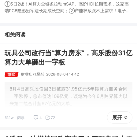
①5日2板！AI算力全链条拉动mSAP、高阶HDI长期需求，这家高
端PCB隐形冠军迎长期成长空间；②产能释放跟不上需求！电子布
未来3年缺口难消，深坑之际再梳理行业逻辑，人气龙头涨超3成；
③AI服务器、机器人带动MLCC景气周期持续！这家公司扩产、涨
价预期暂未被市场定价，王牌自营前瞻捕捉“预期差”，3日大涨
相关阅读
26%。
玩具公司改行当“算力房东”，高乐股份31亿
算力大单砸出一字板
财联社 张昱彤
2026-08-04 14:42
8月4日高乐股份因3日披露31.95亿元5年期算力服务合同
一字涨停，总市值达109亿元，该笔为今年6月跨界算力以
展开
51.1w+ 阅读
4
72