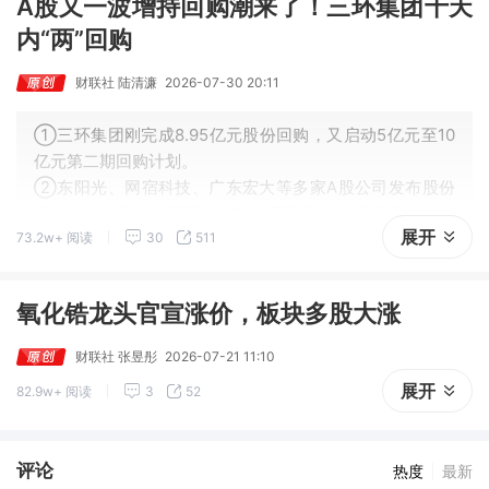
A股又一波增持回购潮来了！三环集团十天
内“两”回购
财联社 陆清濂
2026-07-30 20:11
①三环集团刚完成8.95亿元股份回购，又启动5亿元至10
亿元第二期回购计划。
②东阳光、网宿科技、广东宏大等多家A股公司发布股份
回购计划，回购金额区间从3000万元到10亿元不等。
展开
73.2w+ 阅读
30
511
氧化锆龙头官宣涨价，板块多股大涨
财联社 张昱彤
2026-07-21 11:10
展开
82.9w+ 阅读
3
52
评论
热度
最新