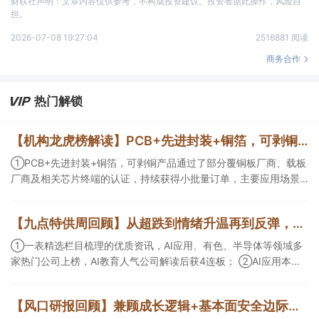
财联社声明：文章内容仅供参考，不构成投资建议。投资者据此操作，风险自
担。
2026-07-08 19:27:04
2516881 阅读
商务合作
热门解锁
【机构龙虎榜解读】PCB+先进封装+铜箔，可剥铜产品通过了部分覆铜板厂商、载板厂商及相关芯片终端的认证，持续获得小批量订单，主要应用场景包括芯片封装光模块用PCB，机构大额净买入这家公司
①PCB+先进封装+铜箔，可剥铜产品通过了部分覆铜板厂商、载板
厂商及相关芯片终端的认证，持续获得小批量订单，主要应用场景
包括芯片封装光模块用PCB，机构大额净买入这家公司；②创新药
CDMO+减肥药，收购国外知名CRO企业，在创新药API的化学合成
【九点特供周回顾】从超跌到情绪升温再到反弹，栏目梳理AI应用题材逻辑，AI教育人气公司解读后获4连板
等方面具有丰富经验，具备承接细胞与基因治疗产品商业化受托生
产的合规资质，这家公司获净买入。
①一表精选栏目梳理的优质资讯，AI应用、有色、半导体等领域多
家热门公司上榜，AI教育人气公司解读后获4连板； ②AI应用本周
活跃，栏目解读海外映射，梳理教育、传媒、游戏等景气方向，焦
点公司3日最高涨超20%； ③磷化铟概念异军突起，栏目以机构视
【风口研报回顾】兼顾成长逻辑+基本面安全边际！王牌自营前瞻覆盖“pcb+MLCC+电子布”，梳理AI产业链优质标的“深坑起跳”
角前瞻产业供需情况，提及2家核心公司双双涨停。