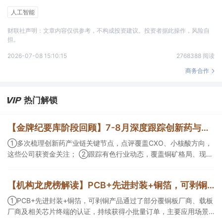
人工智能
财联社声明：文章内容仅供参考，不构成投资建议。投资者据此操作，风险自
担。
2026-07-08 15:10:15
2768388 阅读
商务合作
热门解锁
【金牌纪要库阶段回顾】7-8月深度跟踪创新药与有色/铜方向，持续把握产业变化脉络+前瞻价值
①多次梳理创新药产业链关键节点，点评覆盖CXO、小核酸方向，
这些公司获资金关注； ②跟踪有色行业动态，覆盖铜矿格局、现货
紧平衡、锂电涨价传导等线索，Ta们股价持续走高。
【机构龙虎榜解读】PCB+先进封装+铜箔，可剥铜产品通过了部分覆铜板厂商、载板厂商及相关芯片终端的认证，持续获得小批量订单，主要应用场景包括芯片封装光模块用PCB，机构大额净买入这家公司
①PCB+先进封装+铜箔，可剥铜产品通过了部分覆铜板厂商、载板
厂商及相关芯片终端的认证，持续获得小批量订单，主要应用场景