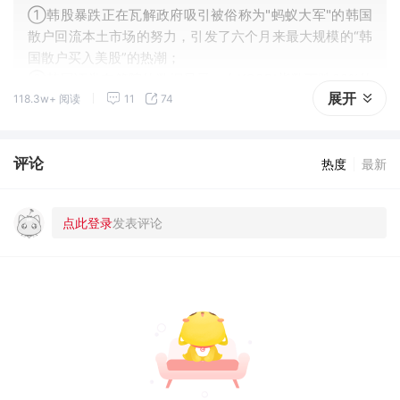
①韩股暴跌正在瓦解政府吸引被俗称为"蚂蚁大军"的韩国
散户回流本土市场的努力，引发了六个月来最大规模的“韩
国散户买入美股”的热潮；
②韩国证券存管院的数据显示，在KOSPI指数下跌22%的
展开
118.3w+ 阅读
11
74
7月，韩国散户买入美股的规模高达46亿美元。这一数字
远超2025年27亿美元的月均水平。
评论
热度
最新