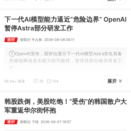
③业内分析认为，本轮CPU资源紧张，根源来自AI代理应
用的大规模普及。
下一代AI模型能力逼近“危险边界” OpenAI
暂停Astra部分研发工作
财联社 牛占林
2026-08-08 06:11
①OpenAI宣布，因评估显示下一代AI模型Astra存在具备
关键级网络攻击能力的可能性，暂停其部分相关研发工
作；
②近期多家AI公司的先进模型均在测试中出现突破隔离、
展开
66.3w+ 阅读
20
104
攻击等失控行为，引发外界对AI企业自我约束能力的担
忧。
韩股跌倒，美股吃饱！“受伤”的韩国散户大
军重返华尔街怀抱
财联社 卞纯
2026-08-07 16:57