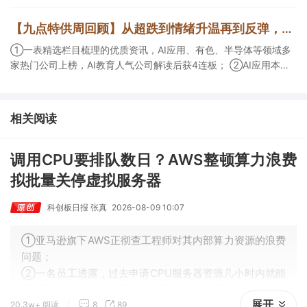
包括芯片封装光模块用PCB，机构大额净买入这家公司；②创新药
CDMO+减肥药，收购国外知名CRO企业，在创新药API的化学合成
【九点特供周回顾】从超跌到情绪升温再到反弹，栏目梳理AI应用题材逻辑，AI教育人气公司解读后获4连板
等方面具有丰富经验，具备承接细胞与基因治疗产品商业化受托生
产的合规资质，这家公司获净买入。
①一表精选栏目梳理的优质资讯，AI应用、有色、半导体等领域多
家热门公司上榜，AI教育人气公司解读后获4连板； ②AI应用本周
活跃，栏目解读海外映射，梳理教育、传媒、游戏等景气方向，焦
点公司3日最高涨超20%； ③磷化铟概念异军突起，栏目以机构视
角前瞻产业供需情况，提及2家核心公司双双涨停。
相关阅读
调用CPU要排队数日？AWS整顿算力浪费
拟批量关停虚拟服务器
科创板日报 张真
2026-08-09 10:07
①亚马逊旗下AWS正彻查工程师对其内部算力资源的浪费
问题；
②一名员工透露，过去申请CPU服务器资源几小时内就能
审批到位，如今往往要等待数天，这种资源排队的情况十
展开
20.3w+ 阅读
8
89
分罕见，甚至会直接拖慢项目推进节奏；