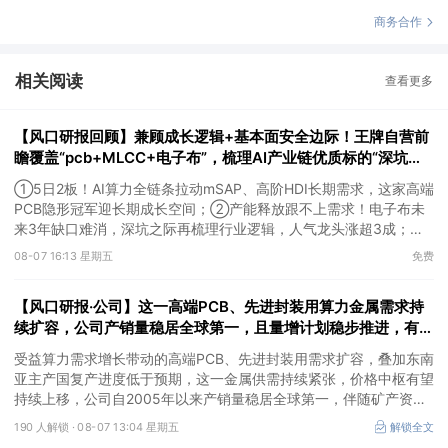
商务合作
相关阅读
查看更多
【风口研报回顾】兼顾成长逻辑+基本面安全边际！王牌自营前
瞻覆盖“pcb+MLCC+电子布”，梳理AI产业链优质标的“深坑起
跳”
①5日2板！AI算力全链条拉动mSAP、高阶HDI长期需求，这家高端
PCB隐形冠军迎长期成长空间；②产能释放跟不上需求！电子布未
来3年缺口难消，深坑之际再梳理行业逻辑，人气龙头涨超3成；
③AI服务器、机器人带动MLCC景气周期持续！这家公司扩产、涨
08-07 16:13 星期五
免费
价预期暂未被市场定价，王牌自营前瞻捕捉“预期差”，3日大涨
26%。
【风口研报·公司】这一高端PCB、先进封装用算力金属需求持
续扩容，公司产销量稳居全球第一，且量增计划稳步推进，有望
充分受益价格上行
受益算力需求增长带动的高端PCB、先进封装用需求扩容，叠加东南
亚主产国复产进度低于预期，这一金属供需持续紧张，价格中枢有望
持续上移，公司自2005年以来产销量稳居全球第一，伴随矿产资源
产量增长与冶炼产能整合并举，公司市占率有望进一步提升，同时有
190 人解锁 ·
08-07 13:04 星期五
解锁全文
望充分受益金属价格上行。