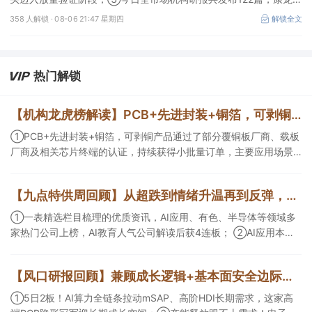
成、江淮汽车评级得到上调，9家公司获得首度覆盖，其中乔锋智能
358 人解锁 ·
08-06 21:47 星期四
解锁全文
获新财富分析师深度覆盖；④在个股机构关注度排行中，华峰化学
首次上榜，前五名依次为东鹏饮料>药明康德>百润股份>华峰化学>
健盛集团。
热门解锁
【机构龙虎榜解读】PCB+先进封装+铜箔，可剥铜产品通过了部分覆铜板厂商、载板厂商及相关芯片终端的认证，持续获得小批量订单，主要应用场景包括芯片封装光模块用PCB，机构大额净买入这家公司
①PCB+先进封装+铜箔，可剥铜产品通过了部分覆铜板厂商、载板
厂商及相关芯片终端的认证，持续获得小批量订单，主要应用场景
包括芯片封装光模块用PCB，机构大额净买入这家公司；②创新药
CDMO+减肥药，收购国外知名CRO企业，在创新药API的化学合成
【九点特供周回顾】从超跌到情绪升温再到反弹，栏目梳理AI应用题材逻辑，AI教育人气公司解读后获4连板
等方面具有丰富经验，具备承接细胞与基因治疗产品商业化受托生
产的合规资质，这家公司获净买入。
①一表精选栏目梳理的优质资讯，AI应用、有色、半导体等领域多
家热门公司上榜，AI教育人气公司解读后获4连板； ②AI应用本周
活跃，栏目解读海外映射，梳理教育、传媒、游戏等景气方向，焦
点公司3日最高涨超20%； ③磷化铟概念异军突起，栏目以机构视
【风口研报回顾】兼顾成长逻辑+基本面安全边际！王牌自营前瞻覆盖“pcb+MLCC+电子布”，梳理AI产业链优质标的“深坑起跳”
角前瞻产业供需情况，提及2家核心公司双双涨停。
①5日2板！AI算力全链条拉动mSAP、高阶HDI长期需求，这家高