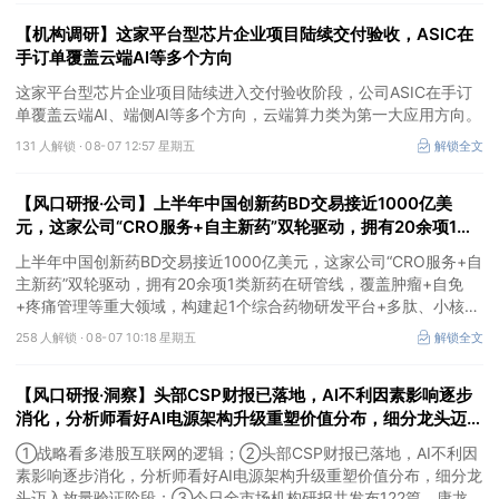
【机构调研】这家平台型芯片企业项目陆续交付验收，ASIC在
手订单覆盖云端AI等多个方向
这家平台型芯片企业项目陆续进入交付验收阶段，公司ASIC在手订
单覆盖云端AI、端侧AI等多个方向，云端算力类为第一大应用方向。
131 人解锁 ·
08-07 12:57 星期五
解锁全文
【风口研报·公司】上半年中国创新药BD交易接近1000亿美
元，这家公司“CRO服务+自主新药”双轮驱动，拥有20余项1类
新药在研管线，覆盖肿瘤+自免+疼痛管理等重大领域
上半年中国创新药BD交易接近1000亿美元，这家公司“CRO服务+自
主新药”双轮驱动，拥有20余项1类新药在研管线，覆盖肿瘤+自免
+疼痛管理等重大领域，构建起1个综合药物研发平台+多肽、小核
酸、CGT、小分子4个创新技术平台，创新转型成果正逐步兑现。
258 人解锁 ·
08-07 10:18 星期五
解锁全文
【风口研报·洞察】头部CSP财报已落地，AI不利因素影响逐步
消化，分析师看好AI电源架构升级重塑价值分布，细分龙头迈入
放量验证阶段；战略看多港股互联网的逻辑
①战略看多港股互联网的逻辑；②头部CSP财报已落地，AI不利因
素影响逐步消化，分析师看好AI电源架构升级重塑价值分布，细分龙
头迈入放量验证阶段；③今日全市场机构研报共发布122篇，康龙化