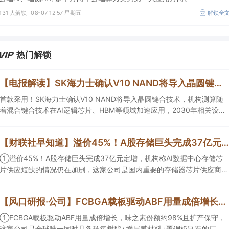
131 人解锁 ·
08-07 12:57 星期五
解锁全
热门解锁
【电报解读】SK海力士确认V10 NAND将导入晶圆键合技术，机构测算随着混合键合技术在HBM等领域加速应用，2030年相关设备市场规模有望达到100亿元，这家公司正布局用于半导体存储器产品的测试设备
首款采用！SK海力士确认V10 NAND将导入晶圆键合技术，机构测算随
着混合键合技术在AI逻辑芯片、HBM等领域加速应用，2030年相关设备
市场规模有望达到100亿元，这家公司正在布局用于半导体存储器产品的
测试设备，另一家混合键合设备相关收入占总营收的比重约为2%。
【财联社早知道】溢价45%！A股存储巨头完成37亿元定增，机构称AI数据中心存储芯片供应短缺的情况仍在加剧；英伟达据悉拟向Lancium投资最高30亿美元，支持AI数据中心电力基础设施
①溢价45%！A股存储巨头完成37亿元定增，机构称AI数据中心存储芯
片供应短缺的情况仍在加剧，这家公司是国内重要的存储器芯片供应商之
一，NOR Flash、EEPROM销售额均进入全球前六； ②英伟达据悉拟向
Lancium投资最高30亿美元，支持AI数据中心电力基础设施，机构称AI算
【风口研报·公司】FCBGA载板驱动ABF用量成倍增长，味之素份额约98%且扩产保守，这家公司是同时具备环氧树脂+增层膜材料+覆铜板制造的厂商；这家公司科技投资重点项目包括月之暗面、DeepSeek等
力需求爆发倒逼电网快速扩容升级，这家公司的电线电缆已供货给算力数
据中心； ③这家公司在手订单充裕，算力基础设施建设与交付工作正有
①FCBGA载板驱动ABF用量成倍增长，味之素份额约98%且扩产保守，
序推进。
这家公司是全球唯一同时具备环氧树脂+增层膜材料+覆铜板制造的厂