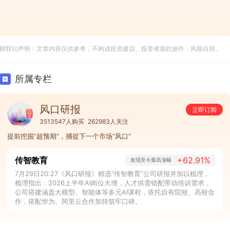
财联社声明：文章内容仅供参考，不构成投资建议。投资者据此操作，风险自担。
所属专栏
风口研报
立即订阅
3513547人购买
262983人关注
提前挖掘“超预期”，捕捉下一个市场“风口”
传智教育
+62.91%
发现至今最高涨幅
7月29日20:27《风口研报》精选“传智教育”公司研报并加以梳理，
梳理指出：2026上半年AI岗位大增，人才供需错配带动培训需求，
公司搭建涵盖大模型、智能体等多元AI课程，依托自有院校、高校合
作，搭配华为、阿里云合作加持筑牢口碑。