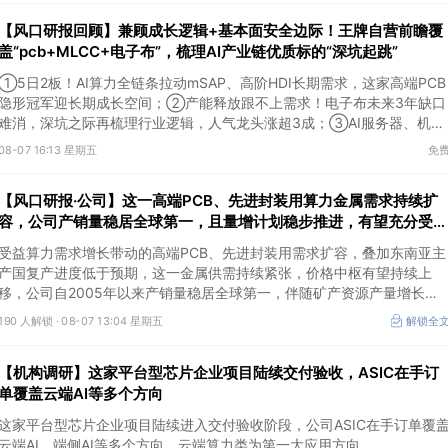
【风口研报回顾】兼顾成长逻辑+基本面安全边际！王牌自营前瞻覆
盖“pcb+MLCC+电子布”，梳理AI产业链优质标的“深坑起跳”
①5日2板！AI算力全链条拉动mSAP、高阶HDI长期需求，这家高端PCB
隐形冠军迎长期成长空间；②产能释放跟不上需求！电子布未来3年缺口
难消，深坑之际再梳理行业逻辑，人气龙头涨超3成；③AI服务器、机器
人带动MLCC景气周期持续！这家公司扩产、涨价预期暂未被市场定价，
08-07 16:13 星期五
免
王牌自营前瞻捕捉“预期差”，3日大涨26%。
【风口研报·公司】这一高端PCB、先进封装用算力金属需求持续扩
容，公司产销量稳居全球第一，且量增计划稳步推进，有望充分受益
价格上行
受益算力需求增长带动的高端PCB、先进封装用需求扩容，叠加东南亚主
产国复产进度低于预期，这一金属供需持续紧张，价格中枢有望持续上
移，公司自2005年以来产销量稳居全球第一，伴随矿产资源产量增长与
冶炼产能整合并举，公司市占率有望进一步提升，同时有望充分受益金属
190 人解锁 ·
08-07 13:04 星期五
解锁全
价格上行。
【机构调研】这家平台型芯片企业项目陆续交付验收，ASIC在手订
单覆盖云端AI等多个方向
这家平台型芯片企业项目陆续进入交付验收阶段，公司ASIC在手订单覆
云端AI、端侧AI等多个方向，云端算力类为第一大应用方向。