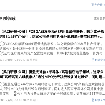
商务合作
相关阅读
查看更
【风口研报·公司】FCBGA载板驱动ABF用量成倍增长，味之素份额
约98%且扩产保守，这家公司是同时具备环氧树脂+增层膜材料+覆
铜板制造的厂商；这家公司科技投资重点项目包括月之暗面、
①FCBGA载板驱动ABF用量成倍增长，味之素份额约98%且扩产保守，
DeepSeek等
这家公司是全球唯一同时具备环氧树脂+增层膜材料+覆铜板制造的厂商
②公司医疗健康与资产配置协同发展，其中科技投资覆盖模型、算力与
应用，重点项目包括月之暗面、DeepSeek等，资产价值有望逐步兑现。
237 人解锁 ·
08-09 17:26 星期日
解锁全
【风口研报·公司】覆盖光通信+半导体+高端精密电子领域，这家公
司“高精高速六轴机器人”通过MPO光纤跳线设备通过验证，同时进
入两家半导体公司并获小批量复购；另有一家公司电力设备及解决方
①覆盖光通信+半导体+高端精密电子领域，这家公司“高精高速六轴机器
案的全球供应商
人”通过MPO光纤跳线设备通过验证，同时进入两家半导体公司并获小批
量复购；②公司电力设备及解决方案的全球供应商，提前布局SST等高
值产品，出海业务迎来收获。
386 人解锁 ·
08-09 16:01 星期日
解锁全