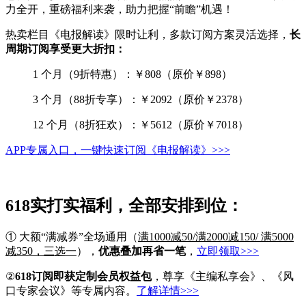
力全开，重磅福利来袭，助力把握“前瞻”机遇！
热卖栏目《电报解读》限时让利，多款订阅方案灵活选择，
长
周期订阅享受更大折扣：
1 个月（9折特惠）：￥808（原价￥898）
3 个月（88折专享）：￥2092（原价￥2378）
12 个月（8折狂欢）：￥5612（原价￥7018）
APP专属入口，一键快速订阅《电报解读》>>>
618实打实福利，全部安排到位
：
① 大额“满减券”全场通用（
满1000减50/满2000减150/ 满5000
减350，三选一
），
优惠叠加再省一笔
，
立即领取>>>
②
618订阅即获定制会员权益包
，尊享《主编私享会》、《风
口专家会议》等专属内容。
了解详情>>>