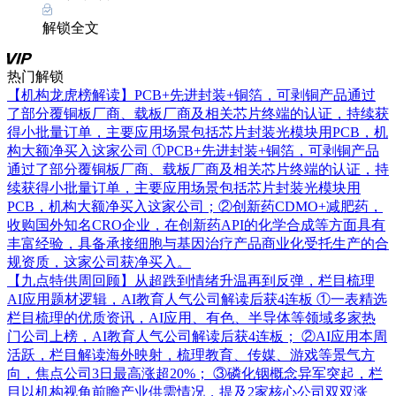
解锁全文
热门解锁
【机构龙虎榜解读】PCB+先进封装+铜箔，可剥铜产品通过
了部分覆铜板厂商、载板厂商及相关芯片终端的认证，持续获
得小批量订单，主要应用场景包括芯片封装光模块用PCB，机
构大额净买入这家公司
①PCB+先进封装+铜箔，可剥铜产品
通过了部分覆铜板厂商、载板厂商及相关芯片终端的认证，持
续获得小批量订单，主要应用场景包括芯片封装光模块用
PCB，机构大额净买入这家公司；②创新药CDMO+减肥药，
收购国外知名CRO企业，在创新药API的化学合成等方面具有
丰富经验，具备承接细胞与基因治疗产品商业化受托生产的合
规资质，这家公司获净买入。
【九点特供周回顾】从超跌到情绪升温再到反弹，栏目梳理
AI应用题材逻辑，AI教育人气公司解读后获4连板
①一表精选
栏目梳理的优质资讯，AI应用、有色、半导体等领域多家热
门公司上榜，AI教育人气公司解读后获4连板； ②AI应用本周
活跃，栏目解读海外映射，梳理教育、传媒、游戏等景气方
向，焦点公司3日最高涨超20%； ③磷化铟概念异军突起，栏
目以机构视角前瞻产业供需情况，提及2家核心公司双双涨