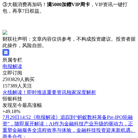
③大额消费再加码！
满5000加赠VIP周卡
，VIP资讯一键打
包，再享7日权益。
财联社声明：文章内容仅供参考，不构成投资建议。投资者据
此操作，风险自担。
所属专栏
电报解读
立即订阅
2593829人购买
157389人关注
火线解读！即时推送重要资讯独家深度解析
恒银科技
发现至今最高涨幅
+49.18%
7月29日14:52《电报解读》追踪到“蚂蚁数科筹备Pre-IPO轮融
资”，随即展开解读：AI作为金融科技产业升级的驱动力，正
重塑金融服务全流程效率与体验，金融科技投资迎来新机遇。
商务合作