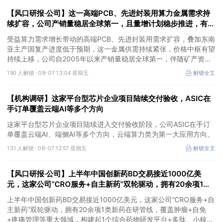
26%。
【风口研报·公司】这一高端PCB、先进封装用算力金属需求持
续扩容，公司产销量稳居全球第一，且量增计划稳步推进，有望
充分受益价格上行
受益算力需求增长带动的高端PCB、先进封装用需求扩容，叠加东南
亚主产国复产进度低于预期，这一金属供需持续紧张，价格中枢有望
持续上移，公司自2005年以来产销量稳居全球第一，伴随矿产资源
产量增长与冶炼产能整合并举，公司市占率有望进一步提升，同时有
190 人解锁 ·
08-07 13:04 星期五
解锁全文
望充分受益金属价格上行。
【机构调研】这家平台型芯片企业项目陆续交付验收，ASIC在
手订单覆盖云端AI等多个方向
这家平台型芯片企业项目陆续进入交付验收阶段，公司ASIC在手订
单覆盖云端AI、端侧AI等多个方向，云端算力类为第一大应用方向。
131 人解锁 ·
08-07 12:57 星期五
解锁全文
【风口研报·公司】上半年中国创新药BD交易接近1000亿美
元，这家公司“CRO服务+自主新药”双轮驱动，拥有20余项1类
新药在研管线，覆盖肿瘤+自免+疼痛管理等重大领域
上半年中国创新药BD交易接近1000亿美元，这家公司“CRO服务+自
主新药”双轮驱动，拥有20余项1类新药在研管线，覆盖肿瘤+自免
+疼痛管理等重大领域，构建起1个综合药物研发平台+多肽、小核