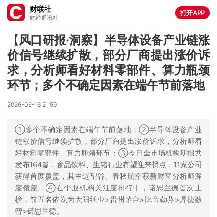
财联社
打开APP
财经通讯社
【风口研报·洞察】半导体设备产业链涨
价信号继续扩散，部分厂商提出涨价诉
求，分析师看好材料零部件、算力瓶颈
环节；多个不确定因素在端午节前落地
2026-06-16 21:59
①多个不确定因素在端午节前落地；②半导体设备产业
链涨价信号继续扩散，部分厂商提出涨价诉求，分析师看
好材料零部件、算力瓶颈环节；③今日全市场机构研报共
发布164篇，食品饮料、生猪行业有望迎来拐点，11家公司
获得首度覆盖，其中远望谷、春秋航空获新财富分析师深
度覆盖；④在个股机构关注度排行中，诺思兰德首次上
榜，前五名依次为太阳纸业>贵州茅台>比音勒芬>鼎捷数
智>诺思兰德。