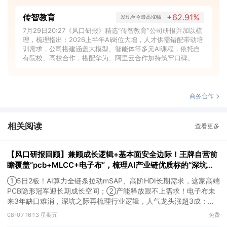
传智教育
+62.91%
发现至今最高涨幅
7月29日20:27《风口研报》精选“传智教育”公司研报并加以梳
理，梳理指出：2026上半年AI岗位大增，人才供需错配带动培
训需求，公司搭建涵盖大模型、智能体等多元AI课程，依托自
有院校、高校合作，搭配华为、阿里云合作加持筑牢口碑。
商务合作
相关阅读
查看更多
【风口研报回顾】兼顾成长逻辑+基本面安全边际！王牌自营前
瞻覆盖“pcb+MLCC+电子布”，梳理AI产业链优质标的“深坑起
跳”
①5日2板！AI算力全链条拉动mSAP、高阶HDI长期需求，这家高端
PCB隐形冠军迎长期成长空间；②产能释放跟不上需求！电子布未
来3年缺口难消，深坑之际再梳理行业逻辑，人气龙头涨超3成；
③AI服务器、机器人带动MLCC景气周期持续！这家公司扩产、涨
08-07 16:13 星期五
免费
价预期暂未被市场定价，王牌自营前瞻捕捉“预期差”，3日大涨