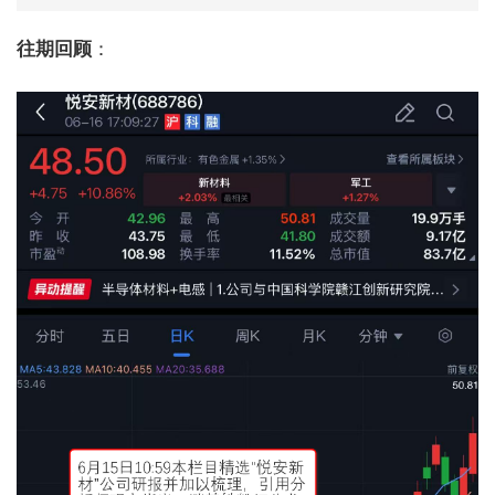
往期回顾
：