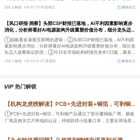
酸、CGT、小分子4个创新技术平台，创新转型成果正逐步兑现。
258 人解锁 ·
08-07 10:18 星期五
解锁全文
【风口研报·洞察】头部CSP财报已落地，AI不利因素影响逐步
消化，分析师看好AI电源架构升级重塑价值分布，细分龙头迈入
放量验证阶段；战略看多港股互联网的逻辑
①战略看多港股互联网的逻辑；②头部CSP财报已落地，AI不利因
素影响逐步消化，分析师看好AI电源架构升级重塑价值分布，细分龙
头迈入放量验证阶段；③今日全市场机构研报共发布122篇，康龙化
成、江淮汽车评级得到上调，9家公司获得首度覆盖，其中乔锋智能
358 人解锁 ·
08-06 21:47 星期四
解锁全文
获新财富分析师深度覆盖；④在个股机构关注度排行中，华峰化学
首次上榜，前五名依次为东鹏饮料>药明康德>百润股份>华峰化学>
健盛集团。
热门解锁
【机构龙虎榜解读】PCB+先进封装+铜箔，可剥铜产品通过了部分覆铜板厂商、载板厂商及相关芯片终端的认证，持续获得小批量订单，主要应用场景包括芯片封装光模块用PCB，机构大额净买入这家公司
①PCB+先进封装+铜箔，可剥铜产品通过了部分覆铜板厂商、载板
厂商及相关芯片终端的认证，持续获得小批量订单，主要应用场景
包括芯片封装光模块用PCB，机构大额净买入这家公司；②创新药
CDMO+减肥药，收购国外知名CRO企业，在创新药API的化学合成