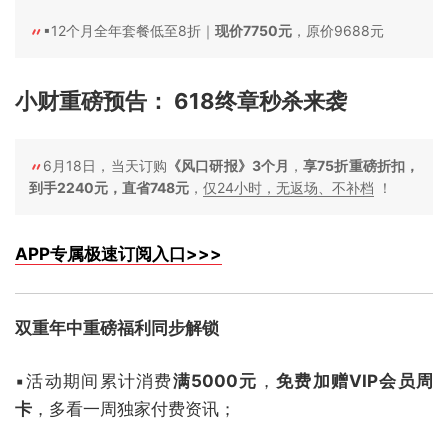
▪12个月全年套餐低至8折｜
现价7750元
，原价9688元
小财重磅预告：
618终章秒杀来袭
6月18日，当天订购
《风口研报》3个月
，
享75折重磅折扣，
到手2240元，直省748元
，
仅24小时，无返场、不补档
！
APP专属极速订阅入口>>>
双重年中重磅福利同步解锁
▪活动期间累计消费
满5000元
，
免费加赠VIP会员周
卡
，多看一周独家付费资讯；