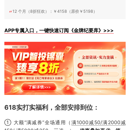
12 个月（8折狂欢）：￥4158（原价￥5198）
APP专属入口，一键快速订阅《金牌纪要库》>>>
618实打实福利，全部安排到位
：
① 大额“满减券”全场通用（
满1000减50/满2000减