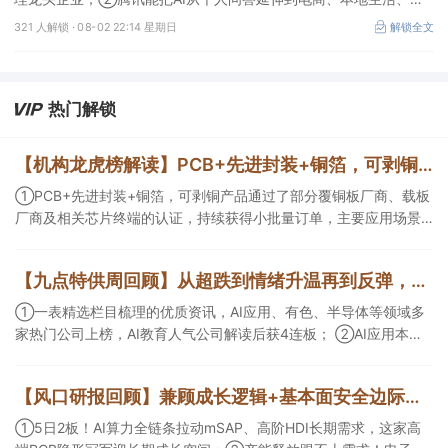
业协同，并保留较强的开放生态特征，在AI智能体时代具有强竞争
321 人解锁 ·
08-02 22:14 星期日
解锁全文
力，这几家企业与腾讯业务联系紧密；③AI应用扩张会显著增加推
理算力需求，第三方算力的订单量与利用率具备上升基础，这类同时
具备可交付GPU、低成本电力、集群调度、模型适配和运维能力的
第三方算力租赁企业更加受益。
热门解锁
【机构龙虎榜解读】PCB+先进封装+铜箔，可剥铜产品通过了部分覆铜板厂商、载板厂商及相关芯片终端的认证，持续获得小批量订单，主要应用场景包括芯片封装光模块用PCB，机构大额净买入这家公司
①PCB+先进封装+铜箔，可剥铜产品通过了部分覆铜板厂商、载板
厂商及相关芯片终端的认证，持续获得小批量订单，主要应用场景
包括芯片封装光模块用PCB，机构大额净买入这家公司；②创新药
CDMO+减肥药，收购国外知名CRO企业，在创新药API的化学合成
【九点特供周回顾】从超跌到情绪升温再到反弹，栏目梳理AI应用题材逻辑，AI教育人气公司解读后获4连板
等方面具有丰富经验，具备承接细胞与基因治疗产品商业化受托生
产的合规资质，这家公司获净买入。
①一表精选栏目梳理的优质资讯，AI应用、有色、半导体等领域多
家热门公司上榜，AI教育人气公司解读后获4连板； ②AI应用本周
活跃，栏目解读海外映射，梳理教育、传媒、游戏等景气方向，焦
点公司3日最高涨超20%； ③磷化铟概念异军突起，栏目以机构视
【风口研报回顾】兼顾成长逻辑+基本面安全边际！王牌自营前瞻覆盖“pcb+MLCC+电子布”，梳理AI产业链优质标的“深坑起跳”
角前瞻产业供需情况，提及2家核心公司双双涨停。
①5日2板！AI算力全链条拉动mSAP、高阶HDI长期需求，这家高