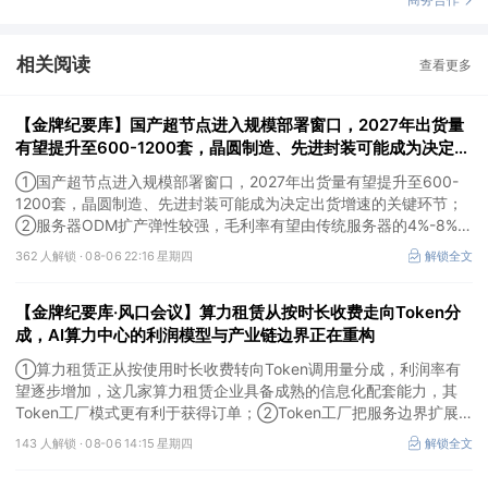
相关阅读
查看更多
【金牌纪要库】国产超节点进入规模部署窗口，2027年出货量
有望提升至600-1200套，晶圆制造、先进封装可能成为决定出
货增速的关键环节
①国产超节点进入规模部署窗口，2027年出货量有望提升至600-
1200套，晶圆制造、先进封装可能成为决定出货增速的关键环节；
②服务器ODM扩产弹性较强，毛利率有望由传统服务器的4%-8%提
升至10%-15%，这两家公司占据整机市场的核心份额；③国产交换
362 人解锁 ·
08-06 22:16 星期四
解锁全文
芯片已经由送样验证逐步进入小批量应用，中低速率产品替代有望加
快，400G、800G产品正进入认证和导入阶段。
【金牌纪要库·风口会议】算力租赁从按时长收费走向Token分
成，AI算力中心的利润模型与产业链边界正在重构
①算力租赁正从按使用时长收费转向Token调用量分成，利润率有
望逐步增加，这几家算力租赁企业具备成熟的信息化配套能力，其
Token工厂模式更有利于获得订单；②Token工厂把服务边界扩展
至调度、模型适配、计费和安全，这类具备网络安全配套和底层模型
143 人解锁 ·
08-06 14:15 星期四
解锁全文
适配业务的企业也会受益Token工厂建设；③高端训练卡仍受供给
约束，AI应用持续推高推理需求后，国产算力卡有望持续放量。