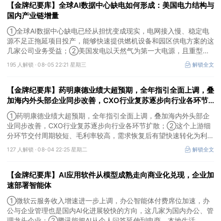
【金牌纪要库】全球AI数据中心缺电如何形成：美国电力结构与
国内产业链增量
①全球AI数据中心缺电已经从担忧变成现实，电网接入慢、稳定电
源不足正拖延项目投产，能够快速提供燃机设备和园区供电方案的这
几家公司业务受益；②美国发电以天然气为第一大电源，且重型燃
机更适合规模较大、持续运行的数据中心园区，透平叶片为上游主要
195 人解锁 ·
08-05 22:21 星期三
解锁全文
卡产能环节，这家国内公司已与国外燃机巨头签署多年供货协议；
③国家电网“十五五”投资规划较上一周期明显提高，上半年特高压
【金牌纪要库】药明康德业绩大超预期，全年指引全面上调，叠
采购规模已经超过上一年全年，这几家企业为国内特高压设备头部企
业。
加海内外头部企业同步改善，CXO行业复苏逐步向行业各环节
扩散，这个上游细分环节交付周期较短、毛利率较高，需求恢复
①药明康德业绩大超预期，全年指引全面上调，叠加海内外头部企
后有望快速转化为利润
业同步改善，CXO行业复苏逐步向行业各环节扩散；②这个上游细
分环节交付周期较短、毛利率较高，需求恢复后有望快速转化为利
润，率先完成客户认证并具备规模化生产能力的企业竞争优势更明
127 人解锁 ·
08-04 22:25 星期二
解锁全文
显；③相较2019—2021年周期，本轮更多来自存量管线向中后期推
进、境外BD交易活跃、新技术平台进入商业化阶段以及产能利用率
【金牌纪要库】AI应用软件从模型成熟走向商业化兑现，企业加
修复，该环节业绩兑现属性更强。
速部署智能体
①微软云服务收入增速进一步上调，办公智能体付费席位加速，办
公与企业管理也是国内AI化进展较快的方向，这几家为国内办公、管
理龙头企业；②腾讯能把AI从个人问答延伸到电商、本地生活、企