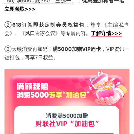
150/ 满5000减350，三选一
），
优惠叠加再省一笔
，
立即领取>>>
②
618订阅即获定制会员权益包
，尊享《主编私享
会》、《风口专家会议》等专属内容。
了解详情>>>
③大额消费再加码！
满5000加赠VIP周卡
，VIP资讯一
键打包，再享7日权益。