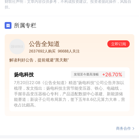
财联社声明：文章内容仅供参考，不构成投资建议。投资者据此操作，风险自
担。
所属专栏
公告全知道
立即订阅
2637692人购买
96688人关注
解读利好公告，提前规避“黑天鹅”
扬电科技
+26.70%
发现至今最高涨幅
7月20日22:08《公告全知道》精选“扬电科技”公司公告并加以
梳理，发文指出：扬电科技主营节能变压器、铁心、电磁线，
手握非晶变压器核心专利，产品适配数据中心基建、新能源储
能赛道；新设子公司布局算力，签下五年8.6亿元算力大单，营
收占比颇高。
商务合作