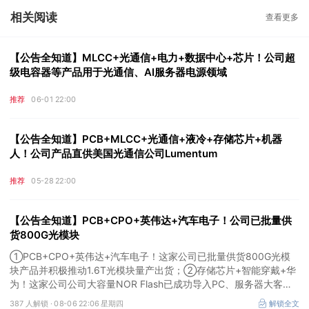
相关阅读
查看更多
【公告全知道】MLCC+光通信+电力+数据中心+芯片！公司超
级电容器等产品用于光通信、AI服务器电源领域
推荐
06-01 22:00
【公告全知道】PCB+MLCC+光通信+液冷+存储芯片+机器
人！公司产品直供美国光通信公司Lumentum
推荐
05-28 22:00
【公告全知道】PCB+CPO+英伟达+汽车电子！公司已批量供
货800G光模块
①PCB+CPO+英伟达+汽车电子！这家公司已批量供货800G光模
块产品并积极推动1.6T光模块量产出货；②存储芯片+智能穿戴+华
为！这家公司公司大容量NOR Flash已成功导入PC、服务器大客
户；③边缘计算+智慧灯杆！公司拟跨界布局固态存储标的。
387 人解锁 ·
08-06 22:06 星期四
解锁全文