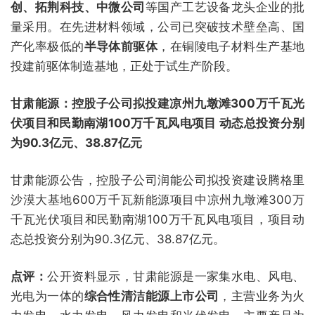
创、拓荆科技、中微公司
等国产工艺设备龙头企业的批
量采用。在先进材料领域，公司已突破技术壁垒高、国
产化率极低的
半导体前驱体
，在铜陵电子材料生产基地
投建前驱体制造基地，正处于试生产阶段。
甘肃能源：控股子公司拟投建凉州九墩滩300万千瓦光
伏项目和民勤南湖100万千瓦风电项目 动态总投资分别
为90.3亿元、38.87亿元
甘肃能源公告，控股子公司润能公司拟投资建设腾格里
沙漠大基地600万千瓦新能源项目中凉州九墩滩300万
千瓦光伏项目和民勤南湖100万千瓦风电项目，项目动
态总投资分别为90.3亿元、38.87亿元。
点评：
公开资料显示，甘肃能源是一家集水电、风电、
光电为一体的
综合性清洁能源上市公司
，主营业务为火