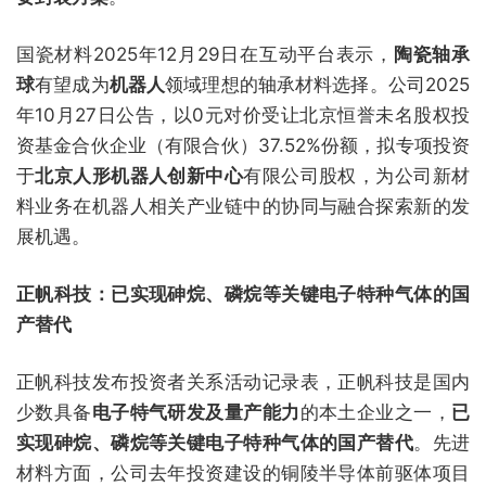
国瓷材料2025年12月29日在互动平台表示，
陶瓷轴承
球
有望成为
机器人
领域理想的轴承材料选择。公司2025
年10月27日公告，以0元对价受让北京恒誉未名股权投
资基金合伙企业（有限合伙）37.52%份额，拟专项投资
于
北京人形机器人创新中心
有限公司股权，为公司新材
料业务在机器人相关产业链中的协同与融合探索新的发
展机遇。
正帆科技：已实现砷烷、磷烷等关键电子特种气体的国
产替代
正帆科技发布投资者关系活动记录表，正帆科技是国内
少数具备
电子特气研发及量产能力
的本土企业之一，
已
实现砷烷、磷烷等关键电子特种气体的国产替代
。先进
材料方面，公司去年投资建设的铜陵半导体前驱体项目