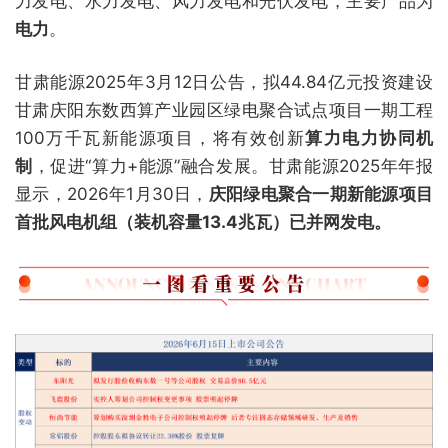
力发电、水力发电、风力发电和光伏发电，主要产品为
电力
。
甘肃能源2025年3月12日公告，拟44.84亿元投资建设
甘肃庆阳东数西算产业园区绿电聚合试点项目一期工程
100万千瓦新能源项目，将有效创新
算力电力协同机
制
，促进“算力+能源”融合发展。甘肃能源2025年年报
显示，2026年1月30日，
庆阳绿电聚合一期新能源项目
首批风电机组（装机容量13.4兆瓦）已并网发电。