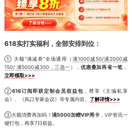
618实打实福利，全部安排到位
：
① 大额“满减券”全场通用（
满1000减50/满2000减
150/ 满5000减350，三选一
），
优惠叠加再省一笔
，
立即领取>>>
②
618订阅即获定制会员权益包
，尊享《主编私享
会》、《风口专家会议》等专属内容。
了解详情>>>
③大额消费再加码！
满5000加赠VIP周卡
，VIP资讯一
键打包，再享7日权益。