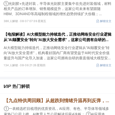
①光刻胶+先进封装，半导体光刻胶主要集中在先进封装领域，材料
相关产品的订单增加、销售规模提升，这家公司未来有望跟随
HBM、3DNAND等高端制程领域的增长趋势持续扩大份额；
②华为+高速连接器，这家公司是深耕连接器国产核心骨干，高速互
386 人解锁 ·
08-07 07:39 星期五
解锁全文
联产品已对接导入国内头部AI服务器厂商，深度绑定华为供应链。
【电报解读】AI大模型能力持续迭代，正推动网络安全行业逻辑
从“AI颠覆安全”转向“AI放大安全需求”，这家公司拥有自研的垂
直领域大模型安全GPT
AI大模型能力持续迭代，正推动网络安全行业逻辑从“AI颠覆安全”转
向“AI放大安全需求”，机构看好国内厂商有望受益于AI时代安全价值
量提升与国产化导入加速，这家公司拥有自研的垂直领域大模型安全
GPT，另一家在数据安全及网络安全上有完整的软硬件解决方案。
134 人解锁 ·
08-06 21:26 星期四
解锁全文
热门解锁
【九点特供周回顾】从超跌到情绪升温再到反弹，栏目梳理AI应用题材逻辑，AI教育人气公司解读后获4连板
①一表精选栏目梳理的优质资讯，AI应用、有色、半导体等领域多
家热门公司上榜，AI教育人气公司解读后获4连板； ②AI应用本周