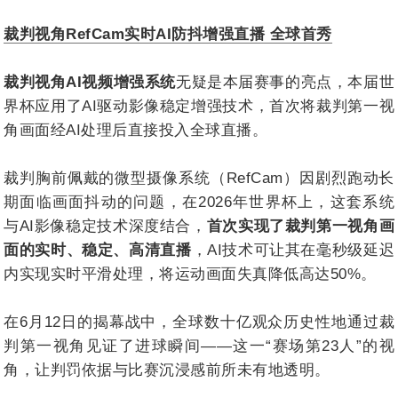
裁判视角RefCam实时AI防抖增强直播 全球首秀
裁判视角AI视频增强系统
无疑是本届赛事的亮点，本届世
界杯应用了AI驱动影像稳定增强技术，首次将裁判第一视
角画面经AI处理后直接投入全球直播。
裁判胸前佩戴的微型摄像系统（RefCam）因剧烈跑动长
期面临画面抖动的问题，在2026年世界杯上，这套系统
与AI影像稳定技术深度结合，
首次实现了裁判第一视角画
面的实时、稳定、高清直播
，AI技术可让其在毫秒级延迟
内实现实时平滑处理，将运动画面失真降低高达50%。
在6月12日的揭幕战中，全球数十亿观众历史性地通过裁
判第一视角见证了进球瞬间——这一“赛场第23人”的视
角，让判罚依据与比赛沉浸感前所未有地透明。