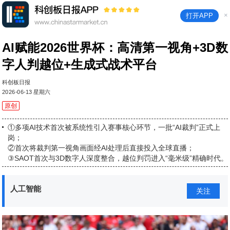
×
打开APP
AI赋能2026世界杯：高清第一视角+3D数
字人判越位+生成式战术平台
科创板日报
2026-06-13 星期六
原创
①多项AI技术首次被系统性引入赛事核心环节，一批“AI裁判”正式上
岗；
②首次将裁判第一视角画面经AI处理后直接投入全球直播；
③SAOT首次与3D数字人深度整合，越位判罚进入“毫米级”精确时代。
人工智能
关注