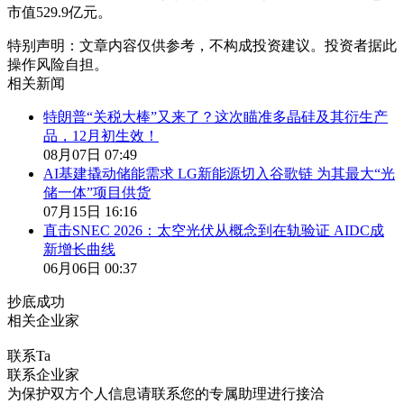
市值529.9亿元。
特别声明：文章内容仅供参考，不构成投资建议。投资者据此
操作风险自担。
相关新闻
特朗普“关税大棒”又来了？这次瞄准多晶硅及其衍生产
品，12月初生效！
08月07日 07:49
AI基建撬动储能需求 LG新能源切入谷歌链 为其最大“光
储一体”项目供货
07月15日 16:16
直击SNEC 2026：太空光伏从概念到在轨验证 AIDC成
新增长曲线
06月06日 00:37
抄底成功
相关企业家
联系Ta
联系企业家
为保护双方个人信息请联系您的专属助理进行接洽