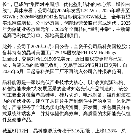
长”，已成为“集团对冲周期、优化盈利结构的核心第二增长曲
线”。具体来看，公司储能2024年发货1.2GWh，2025年攀升至
6GWh；2026年储能POD出货目标锁定10GWh以上，全年有望
实现翻倍增长。公司还透露，储能经营策略已完成迭代，2025
年为储能业务放量元年，2026年全面转向“量利并举”，主动筛
选高毛利优质订单、落地高盈利项目。
此外，公司于2026年6月2日公告，全资子公司晶科美国控股出
售其持有的晶科美国工厂75.1%股权给FH JKV Holdings
Limited，交易对价1.91505亿美元。近日股权变更程序已完
成，首笔51%的款项已收到，交易于2026年5月31日交割，自
2026年6月1日起晶科美国工厂不再纳入公司合并报表范围。
晶科能源是一家以光伏产业技术为核心、以“改变能源结构、
科创智能未来”为发展愿景的全球知名光伏产品制造商。该公
司主要业务覆盖单晶硅棒、硅片切割、电池制备、组件封装在
内的光伏业务，建立了从硅片生产到组件生产的垂直一体化产
能，产品服务于全球光伏电站投资商、开发商、承包商及分布
式系统终端客户，并持续提供高效率、高质量的太阳能光伏组
件及储能产品。
截至6月12日，晶科能源股价收于5.16元/股，上涨1.38%，总