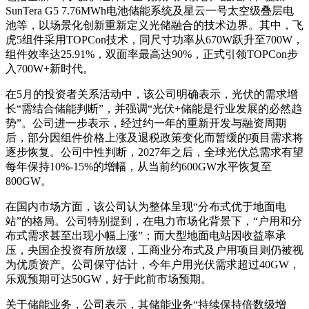
SunTera G5 7.76MWh电池储能系统及星云一号太空级叠层电
池等，以场景化创新重新定义光储融合的技术边界。其中，飞
虎5组件采用TOPCon技术，同尺寸功率从670W跃升至700W，
组件效率达25.91%，双面率最高达90%，正式引领TOPCon步
入700W+新时代。
在5月的投资者关系活动中，该公司明确表示，光伏的需求增
长“需结合储能判断”，并强调“光伏+储能是行业发展的必然趋
势”。公司进一步表示，经过约一年的重新开发与融资周期
后，部分因组件价格上涨及退税政策变化而暂缓的项目需求将
逐步恢复。公司中性判断，2027年之后，全球光伏总需求有望
每年保持10%-15%的增幅，从当前约600GW水平恢复至
800GW。
在国内市场方面，该公司认为整体呈现“分布式优于地面电
站”的格局。公司特别提到，在电力市场化背景下，“户用和分
布式需求甚至出现小幅上涨”；而大型地面电站因收益率承
压，央国企投资有所放缓，工商业分布式及户用项目则仍被视
为优质资产。公司保守估计，今年户用光伏需求超过40GW，
乐观预期可达50GW，好于此前市场预期。
关于储能业务，公司表示，其储能业务“持续保持倍数级增