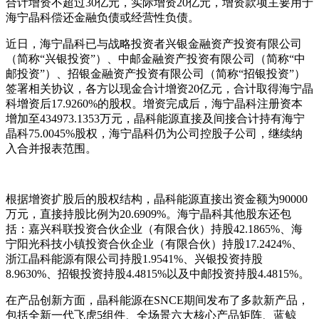
合计增资不超过30亿元，实际增资20亿元，增资款项主要用于
海宁晶科偿还金融负债或经营性负债。
近日，海宁晶科已与战略投资者兴银金融资产投资有限公司
（简称“兴银投资”）、中邮金融资产投资有限公司（简称“中
邮投资”）、招银金融资产投资有限公司（简称“招银投资”）
签署相关协议，各方以现金合计增资20亿元，合计取得海宁晶
科增资后17.9260%的股权。增资完成后，海宁晶科注册资本
增加至434973.1353万元，晶科能源直接及间接合计持有海宁
晶科75.0045%股权，海宁晶科仍为公司控股子公司，继续纳
入合并报表范围。
根据增资扩股后的股权结构，晶科能源直接出资金额为90000
万元，直接持股比例为20.6909%。海宁晶科其他股东还包
括：嘉兴科联投资合伙企业（有限合伙）持股42.1865%、海
宁阳光科技小镇投资合伙企业（有限合伙）持股17.2424%、
浙江晶科能源有限公司持股1.9541%、兴银投资持股
8.9630%、招银投资持股4.4815%以及中邮投资持股4.4815%。
在产品创新方面，晶科能源在SNCE期间发布了多款新产品，
包括全新一代飞虎5组件、全场景六大核心产品矩阵、蓝鲸