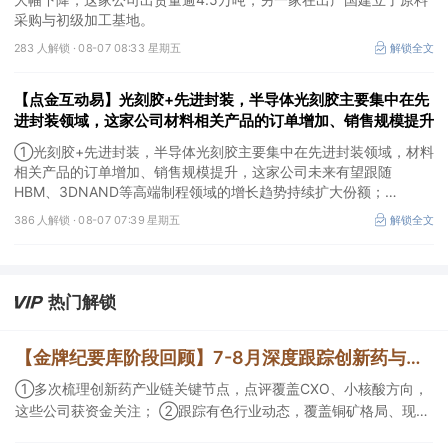
采购与初级加工基地。
283 人解锁 ·
08-07 08:33 星期五
解锁全文
【点金互动易】光刻胶+先进封装，半导体光刻胶主要集中在先
进封装领域，这家公司材料相关产品的订单增加、销售规模提升
①光刻胶+先进封装，半导体光刻胶主要集中在先进封装领域，材料
相关产品的订单增加、销售规模提升，这家公司未来有望跟随
HBM、3DNAND等高端制程领域的增长趋势持续扩大份额；
②华为+高速连接器，这家公司是深耕连接器国产核心骨干，高速互
386 人解锁 ·
08-07 07:39 星期五
解锁全文
联产品已对接导入国内头部AI服务器厂商，深度绑定华为供应链。
热门解锁
【金牌纪要库阶段回顾】7-8月深度跟踪创新药与有色/铜方向，持续把握产业变化脉络+前瞻价值
①多次梳理创新药产业链关键节点，点评覆盖CXO、小核酸方向，
这些公司获资金关注； ②跟踪有色行业动态，覆盖铜矿格局、现货
紧平衡、锂电涨价传导等线索，Ta们股价持续走高。