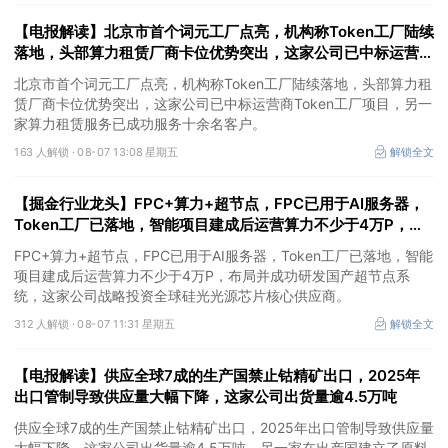
的合规资质，这家公司获净买入。
【电报解读】北京市首个词元工厂点亮，机构称Token工厂陆续
落地，头部算力租赁厂商卡位优势突出，这家公司已中标运营商
Token工厂项目
北京市首个词元工厂点亮，机构称Token工厂陆续落地，头部算力租
赁厂商卡位优势突出，这家公司已中标运营商Token工厂项目，另一
家算力租赁服务已成功服务十余名客户。
163 人解锁 ·
08-07 13:08 星期五
解锁全文
【掘金行业龙头】FPC+算力+超节点，FPC已用于AI服务器，
Token工厂已落地，智能项目建成后运营算力不少于4万P，这
家公司布局并成功研发国产超节点系统
FPC+算力+超节点，FPC已用于AI服务器，Token工厂已落地，智能
项目建成后运营算力不少于4万P，布局并成功研发国产超节点系
统，这家公司战略投资全球硅光光源芯片核心供应商。
312 人解锁 ·
08-07 11:31 星期五
解锁全文
【电报解读】供应全球7成的生产国禁止钴精矿出口，2025年
出口管制导致供应量大幅下降，这家公司出货量逾4.5万吨
供应全球7成的生产国禁止钴精矿出口，2025年出口管制导致供应量
大幅下降，这家公司出货量逾4.5万吨，另一家在出产国建立了原料