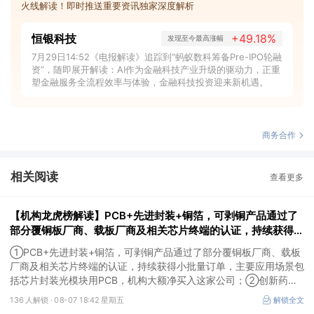
火线解读！即时推送重要资讯独家深度解析
恒银科技
+49.18%
发现至今最高涨幅
7月29日14:52《电报解读》追踪到“蚂蚁数科筹备Pre-IPO轮融
资”，随即展开解读：AI作为金融科技产业升级的驱动力，正重
塑金融服务全流程效率与体验，金融科技投资迎来新机遇。
商务合作
相关阅读
查看更多
【机构龙虎榜解读】PCB+先进封装+铜箔，可剥铜产品通过了
部分覆铜板厂商、载板厂商及相关芯片终端的认证，持续获得小
批量订单，主要应用场景包括芯片封装光模块用PCB，机构大
①PCB+先进封装+铜箔，可剥铜产品通过了部分覆铜板厂商、载板
额净买入这家公司
厂商及相关芯片终端的认证，持续获得小批量订单，主要应用场景包
括芯片封装光模块用PCB，机构大额净买入这家公司；②创新药
CDMO+减肥药，收购国外知名CRO企业，在创新药API的化学合成
136 人解锁 ·
08-07 18:42 星期五
解锁全文
等方面具有丰富经验，具备承接细胞与基因治疗产品商业化受托生产