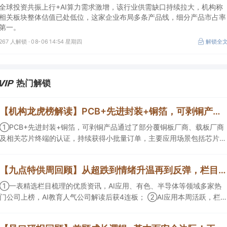
率第一
全球投资共振上行+AI算力需求激增，该行业供需缺口持续拉大，机构称
相关板块整体估值已处低位，这家企业布局多条产品线，细分产品市占率
第一。
267 人解锁 ·
08-06 14:54 星期四
解锁全
热门解锁
【机构龙虎榜解读】PCB+先进封装+铜箔，可剥铜产品通过了部分覆铜板厂商、载板厂商及相关芯片终端的认证，持续获得小批量订单，主要应用场景包括芯片封装光模块用PCB，机构大额净买入这家公司
①PCB+先进封装+铜箔，可剥铜产品通过了部分覆铜板厂商、载板厂商
及相关芯片终端的认证，持续获得小批量订单，主要应用场景包括芯片封
装光模块用PCB，机构大额净买入这家公司；②创新药CDMO+减肥药，
收购国外知名CRO企业，在创新药API的化学合成等方面具有丰富经验，
【九点特供周回顾】从超跌到情绪升温再到反弹，栏目梳理AI应用题材逻辑，AI教育人气公司解读后获4连板
具备承接细胞与基因治疗产品商业化受托生产的合规资质，这家公司获净
买入。
①一表精选栏目梳理的优质资讯，AI应用、有色、半导体等领域多家热
门公司上榜，AI教育人气公司解读后获4连板； ②AI应用本周活跃，栏目
解读海外映射，梳理教育、传媒、游戏等景气方向，焦点公司3日最高涨
超20%； ③磷化铟概念异军突起，栏目以机构视角前瞻产业供需情况，